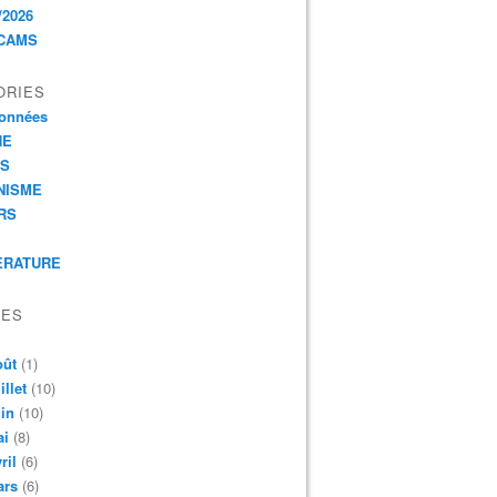
/2026
CAMS
ORIES
onnées
HE
ES
NISME
RS
ERATURE
VES
oût
(1)
illet
(10)
in
(10)
ai
(8)
ril
(6)
ars
(6)