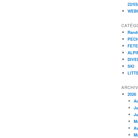
22/03
WEB
CATÉG
Rand
PEC
FET
ALPI
DIVE
SKI
LITT
ARCHI
2026
A
Ju
Ju
M
Av
M