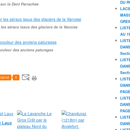
DU R
 sur la Dent Parrachée
LACS
MASS
GREE
les séracs issus des glaciers de la Vanoise
LIST
AU 19
LIST
DANS 
ouleur des anciens paturages
Secti
LIST
DANS 
Secti
epost
0
LIST
DANS
PAGE
LIST
DANS
PAGE
LIST
t Laux
DANS
LIST