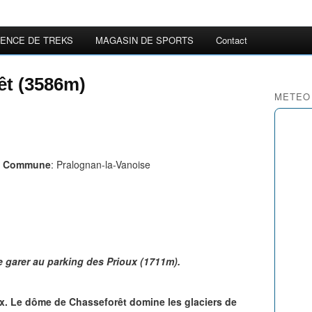
ENCE DE TREKS
MAGASIN DE SPORTS
Contact
t (3586m)
METEO
e
Commune
: Pralognan-la-Vanoise
e garer au parking des Prioux (1711m).
ux. Le dôme de Chasseforêt domine les glaciers de