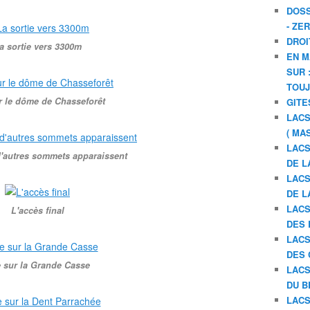
DOSS
- ZE
DROI
a sortie vers 3300m
EN M
SUR 
TOU
r le dôme de Chasseforêt
GITE
LACS
( MA
LACS
d'autres sommets apparaissent
DE L
LACS
DE L
LACS
L'accès final
DES 
LACS
DES 
 sur la Grande Casse
LACS
DU B
LACS