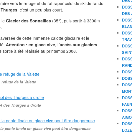
DES 
néraire vers le refuge et de rattraper celui de ski de rando
DOSS
 Thurges
, c’est un peu plus court.
DES 
DOSS
r le
Glacier des Sonnailles
(35°), puis sortir à 3300m
BLAN
e
.
DOSS
traversée de cette immense calotte glaciaire et le
TRAV
lté.
Attention : en glace vive, l’accès aux glaciers
DOSS
te sortie à été réalisée au printemps 2006.
SAIN
DOSS
RAND
DOSS
DOSS
 refuge de la Valette
DOSS
MON
DOSS
FAU
ol des Thurges à droite
DOSS
AIGO
DOSS
 la pente finale en glace vive peut être dangereuse
LOZE