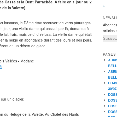
e Casse et la Dent Parrachée. A faire en 1 jour ou 2
 de la Valette).
NEWSL
t lointains, le Dôme était recouvert de verts pâturages
Abonnez
n jour, une vieille dame qui passait par là, demanda à
articles 
lait frais, mais celui-ci refusa. La vieille dame qui était
Email
ber la neige en abondance durant des jours et des jours.
mèrent en un désert de glace.
PAGES
ABRI
is Vallées - Modane
BELL
êt
ABRI
BELL
DIAP
30/07
DOSS
 sur un glacier.
DOSS
DOSS
DOSS
ion du Refuge de la Valette. Au Chalet des Nants