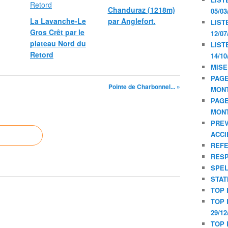
Chanduraz (1218m)
05/03
La Lavanche-Le
par Anglefort.
LIST
Gros Crêt par le
12/07
plateau Nord du
LIST
Retord
14/10
MISE
PAGE
Pointe de Charbonnel... »
MON
PAGE
MON
PREV
ACCI
REF
RESP
SPE
STAT
TOP 
TOP 
29/12
TOP 