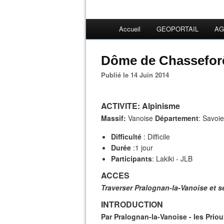
Accueil
GEOPORTAIL
AG
Dôme de Chasseforê
Publié le 14 Juin 2014
ACTIVITE
: Alpinisme
Massif:
Vanoise
Département
: Savoi
Difficulté
: Difficile
Durée
:1 jour
Participants
: Lakiki - JLB
ACCES
Traverser Pralognan-la-Vanoise et s
INTRODUCTION
Par Pralognan-la-Vanoise - les Prio