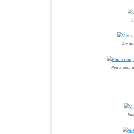
L
Vue su
Peu à peu, 
Vue