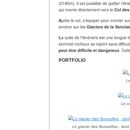
(2185m), il est possible de quitter l’iti
qui monte directement vers le
Col des
A
près le col, s’équiper pour monter su
environ sur les
Glaciers de la Vanois
L
a suite de l’itinéraire est une longue 
sommet rocheux se rejoint sans difficu
peut être difficile et dangereux
. Cet
PORTFOLIO
Le
Le c
Le glacier des Sonnailles , dont