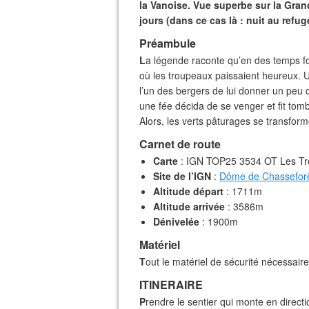
la Vanoise. Vue superbe sur la Grand
jours (dans ce cas là : nuit au refuge
Préambule
L
a légende raconte qu’en des temps for
où les troupeaux paissaient heureux. U
l’un des bergers de lui donner un peu de 
une fée décida de se venger et fit tom
Alors, les verts pâturages se transfor
Carnet de route
Carte
: IGN TOP25 3534 OT Les Tro
Site de l’IGN
:
Dôme de Chassefor
Altitude départ
: 1711m
Altitude arrivée
: 3586m
Dénivelée
: 1900m
Matériel
T
out le matériel de sécurité nécessaire
ITINERAIRE
P
rendre le sentier qui monte en direct