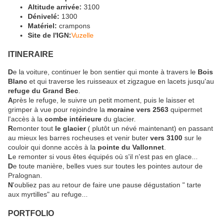
Altitude arrivée:
3100
Dénivelé:
1300
Matériel:
crampons
Site de l'IGN:
Vuzelle
ITINERAIRE
D
e la voiture, continuer le bon sentier qui monte à travers le
Bois
Blanc
et qui traverse les ruisseaux et zigzague en lacets jusqu'au
refuge du Grand Bec
.
A
près le refuge, le suivre un petit moment, puis le laisser et
grimper à vue pour rejoindre la
moraine vers 2563
quipermet
l'accès à la
combe intérieure
du glacier.
R
emonter tout
le glacier
( plutôt un névé maintenant) en passant
au mieux les barres rocheuses et venir buter
vers 3100
sur le
couloir qui donne accès à la
pointe du Vallonnet
.
L
e remonter si vous êtes équipés où s'il n'est pas en glace...
D
e toute manière, belles vues sur toutes les pointes autour de
Pralognan.
N
'oubliez pas au retour de faire une pause dégustation " tarte
aux myrtilles" au refuge...
PORTFOLIO