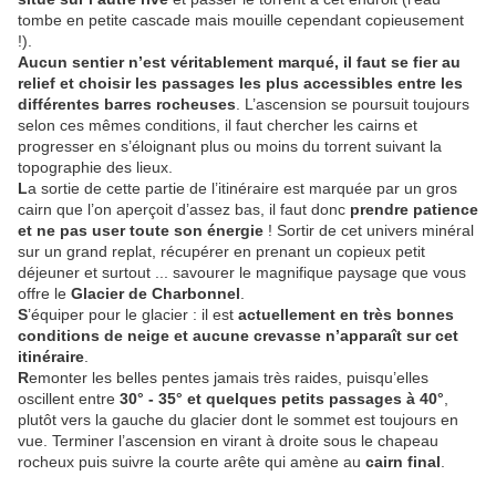
tombe en petite cascade mais mouille cependant copieusement
!).
Aucun sentier n’est véritablement marqué, il faut se fier au
relief et choisir les passages les plus accessibles entre les
différentes barres rocheuses
. L’ascension se poursuit toujours
selon ces mêmes conditions, il faut chercher les cairns et
progresser en s’éloignant plus ou moins du torrent suivant la
topographie des lieux.
L
a sortie de cette partie de l’itinéraire est marquée par un gros
cairn que l’on aperçoit d’assez bas, il faut donc
prendre patience
et ne pas user toute son énergie
! Sortir de cet univers minéral
sur un grand replat, récupérer en prenant un copieux petit
déjeuner et surtout ... savourer le magnifique paysage que vous
offre le
Glacier de Charbonnel
.
S
’équiper pour le glacier : il est
actuellement en très bonnes
conditions de neige et aucune crevasse n’apparaît sur cet
itinéraire
.
R
emonter les belles pentes jamais très raides, puisqu’elles
oscillent entre
30° - 35° et quelques petits passages à 40°
,
plutôt vers la gauche du glacier dont le sommet est toujours en
vue. Terminer l’ascension en virant à droite sous le chapeau
rocheux puis suivre la courte arête qui amène au
cairn final
.