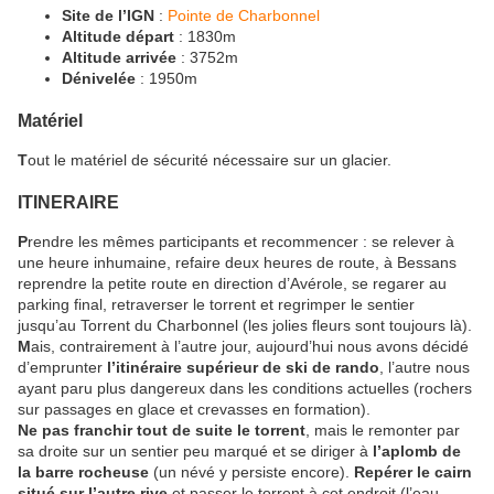
Site de l’IGN
:
Pointe de Charbonnel
Altitude départ
: 1830m
Altitude arrivée
: 3752m
Dénivelée
: 1950m
Matériel
T
out le matériel de sécurité nécessaire sur un glacier.
ITINERAIRE
P
rendre les mêmes participants et recommencer : se relever à
une heure inhumaine, refaire deux heures de route, à Bessans
reprendre la petite route en direction d’Avérole, se regarer au
parking final, retraverser le torrent et regrimper le sentier
jusqu’au Torrent du Charbonnel (les jolies fleurs sont toujours là).
M
ais, contrairement à l’autre jour, aujourd’hui nous avons décidé
d’emprunter
l’itinéraire supérieur de ski de rando
, l’autre nous
ayant paru plus dangereux dans les conditions actuelles (rochers
sur passages en glace et crevasses en formation).
Ne pas franchir tout de suite le torrent
, mais le remonter par
sa droite sur un sentier peu marqué et se diriger à
l’aplomb de
la barre rocheuse
(un névé y persiste encore).
Repérer le cairn
situé sur l’autre rive
et passer le torrent à cet endroit (l’eau