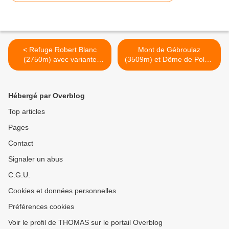
< Refuge Robert Blanc
Mont de Gébroulaz
(2750m) avec variante
(3509m) et Dôme de Polset
jusqu’au pied du Glacier
(3497m) >
des Glaciers (2850m)
Hébergé par Overblog
Top articles
Pages
Contact
Signaler un abus
C.G.U.
Cookies et données personnelles
Préférences cookies
Voir le profil de THOMAS sur le portail Overblog