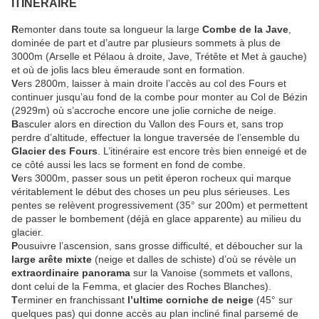
ITINERAIRE
R
emonter dans toute sa longueur la large
Combe de la Jave
,
dominée de part et d’autre par plusieurs sommets à plus de
3000m (Arselle et Pélaou à droite, Jave, Trétête et Met à gauche)
et où de jolis lacs bleu émeraude sont en formation.
V
ers 2800m, laisser à main droite l’accès au col des Fours et
continuer jusqu’au fond de la combe pour monter au Col de Bézin
(2929m) où s’accroche encore une jolie corniche de neige.
B
asculer alors en direction du Vallon des Fours et, sans trop
perdre d’altitude, effectuer la longue traversée de l’ensemble du
Glacier des Fours
. L’itinéraire est encore très bien enneigé et de
ce côté aussi les lacs se forment en fond de combe.
V
ers 3000m, passer sous un petit éperon rocheux qui marque
véritablement le début des choses un peu plus sérieuses. Les
pentes se relèvent progressivement (35° sur 200m) et permettent
de passer le bombement (déjà en glace apparente) au milieu du
glacier.
P
ousuivre l’ascension, sans grosse difficulté, et déboucher sur la
large arête mixte
(neige et dalles de schiste) d’où se révèle un
extraordinaire panorama
sur la Vanoise (sommets et vallons,
dont celui de la Femma, et glacier des Roches Blanches).
T
erminer en franchissant
l’ultime corniche de neige
(45° sur
quelques pas) qui donne accès au plan incliné final parsemé de