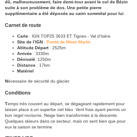
dû, malheureusement, faire demi-tour avant le col de Bézin
suite à son problème de dos. Une petite pierre
supplémentaire a été déposée au cairn sommital pour lui
.
Carnet de route
Carte
: IGN TOP25 3633 ET Tignes - Val d’Isère
Site de l’IGN
:
Pointe de Méan Martin
Altitude Départ
: 2525m
Arrivée
: 3330m
Dénivelé
:1250m
Distance
: 17km
Matériel
N
écessaire de sécurité du glacier.
Conditions
T
emps très couvert au départ, se dégageant rapidement pour
laisser place à un superbe ciel bleu. Vent frais ayant permis un
bon regel nocturne. Neige bien transformée à la descente.
Quelques skieurs dans ce secteur, mais on sent bien que pour
eux la saison se termine.