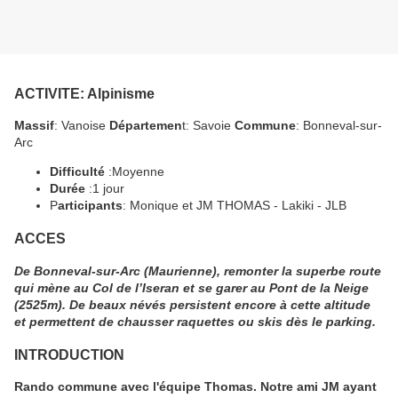
ACTIVITE:
Alpinisme
Massif
: Vanoise
Départemen
t: Savoie
Commune
: Bonneval-sur-
Arc
Difficulté
:Moyenne
Durée
:1 jour
P
articipants
: Monique et JM THOMAS - Lakiki - JLB
ACCES
De Bonneval-sur-Arc (Maurienne), remonter la superbe route
qui mène au Col de l’Iseran et se garer au Pont de la Neige
(2525m). De beaux névés persistent encore à cette altitude
et permettent de chausser raquettes ou skis dès le parking.
INTRODUCTION
Rando commune avec l'équipe Thomas. Notre ami JM ayant