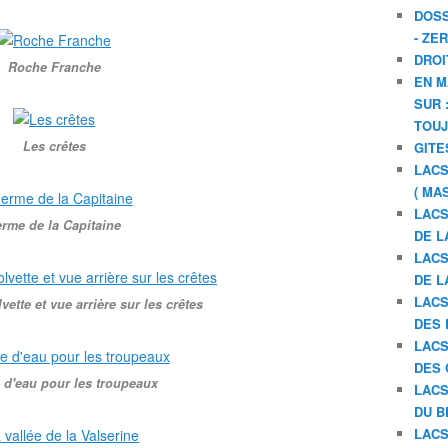
DOSS
- ZE
DROI
Roche Franche
EN M
SUR 
TOU
Les crêtes
GITE
LACS
( MA
LACS
rme de la Capitaine
DE L
LACS
DE L
LACS
vette et vue arrière sur les crêtes
DES 
LACS
DES 
 d'eau pour les troupeaux
LACS
DU B
LACS