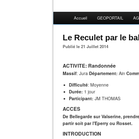
Accueil
GEOPORTAIL
AG
Le Reculet par le b
Publié le 21 Juillet 2014
ACTIVITE
: Randonnée
Massif
: Jura
Département:
Ain
Comm
Difficulté
: Moyenne
Durée:
1 jour
Participant:
JM THOMAS
ACCES
De Bellegarde sur Valserine, prendr
partir soit par l'Eperry ou Rosset.
INTRODUCTION