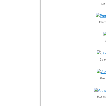
La 
Prem
La c
Vue 
Vue su