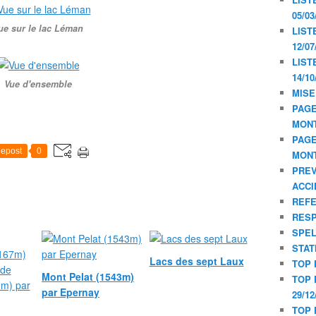
05/03
ue sur le lac Léman
LIST
12/07
LIST
14/10
Vue d'ensemble
MISE
PAGE
MON
PAGE
epost
0
MON
PREV
ACCI
REF
RESP
SPE
STAT
Lacs des sept Laux
TOP 
Mont Pelat (1543m)
TOP 
par Epernay
29/12
TOP 