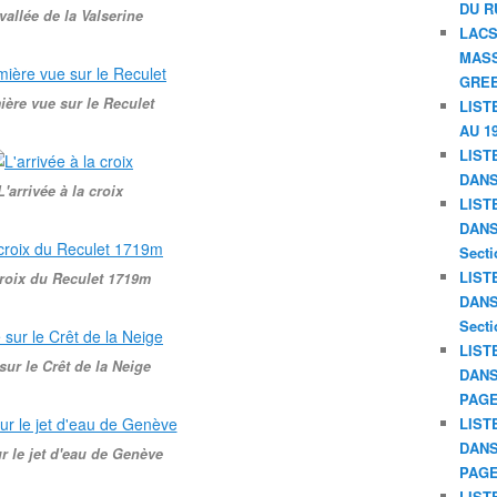
DU R
vallée de la Valserine
LACS
MASS
GREE
ière vue sur le Reculet
LIST
AU 19
LIST
DANS
L'arrivée à la croix
LIST
DANS 
Secti
LIST
roix du Reculet 1719m
DANS 
Secti
LIST
sur le Crêt de la Neige
DANS
PAGE
LIST
DANS
r le jet d'eau de Genève
PAGE
LIST