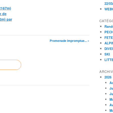
22/03
(2167m)
WEB
e de
2m) par
CATÉG
Rand
PEC
FET
Promenade impromptue... »
ALPI
DIVE
SKI
LITT
ARCHI
2026
A
Ju
Ju
M
Av
M