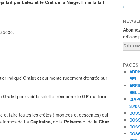
 fait par Lélex et le Crêt de la Neige. Il me fallait
NEWSL
Abonnez
/25000.
articles 
Email
PAGES
ABRI
tier indiqué
Gralet
et qui monte rudement d'entrée sur
BELL
ABRI
BELL
u Gralet
pour voir le soleil et récupérer le
GR du Tour
DIAP
30/07
DOSS
e et faire toutes les crêtes ( montées et descentes) qui
DOSS
s fermes de La
Capitaine,
de la
Polvette
et de la
Chaz.
DOSS
DOSS