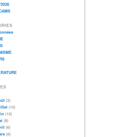
/2026
CAMS
ORIES
onnées
HE
ES
NISME
RS
ERATURE
VES
oût
(3)
illet
(10)
in
(10)
ai
(8)
ril
(6)
ars
(6)