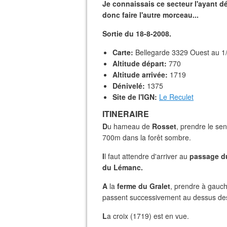
Je connaissais ce secteur l'ayant déjà
donc faire l'autre morceau...
Sortie du 18-8-2008.
Carte:
Bellegarde 3329 Ouest au 1
Altitude départ:
770
Altitude arrivée:
1719
Dénivelé:
1375
Site de l'IGN:
Le Reculet
ITINERAIRE
D
u hameau de
Rosset
, prendre le sen
700m dans la forêt sombre.
I
l faut attendre d'arriver au
passage d
du Lémanc.
A
la
ferme du Gralet
, prendre à gauch
passent successivement au dessus de
L
a croix (1719) est en vue.