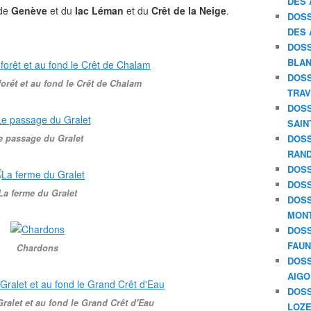
DES 
 de
Genève
et du
lac Léman
et du
Crêt de la Neige
.
DOSS
DES 
DOSS
BLAN
DOSS
 forêt et au fond le Crêt de Chalam
TRAV
DOSS
SAIN
e passage du Gralet
DOSS
RAND
DOSS
DOSS
La ferme du Gralet
DOSS
MON
DOSS
FAU
Chardons
DOSS
AIGO
DOSS
Gralet et au fond le Grand Crêt d'Eau
LOZE