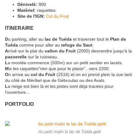
Dénivelé:
900
Matériel:
raquettes
Site de l'IGN:
Col du Fruit
ITINERAIRE
D
u parking, aller au
lac de Tuéda
et traverser tout le
Plan de
Tuéda
comme pour aller au
refuge du Saut
.
A
rrivé sur le plat du
vallon du Fruit
(2000) descendre jusqu'à la
passerelle
sur le ruisseau.
L
a montée commence (500m) sur un petit sentier en lacets.
M
is les raquettes"rien que pour le plaisir"...vers 2200.
O
n arrive au
col du Fruit
(2516) et on en prend plein la vue tant
du côté de Méribel que de Gébroulaz ou des Avals.
L
a neige est bien là et les pistes sont déjà tracées pour
l'ouverture...
PORTFOLIO
Au petit matin le lac de Tuéda gelé