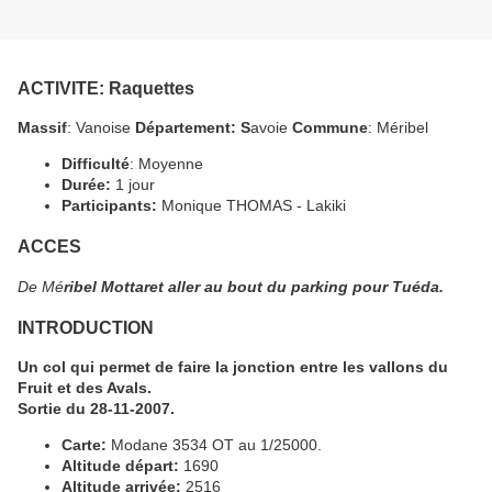
ACTIVITE
: Raquettes
Massif
: Vanoise
Département: S
avoie
Commune
: Méribel
Difficulté
: Moyenne
Durée:
1 jour
Participants:
Monique THOMAS - Lakiki
ACCES
De Mé
ribel Mottaret aller au bout du parking pour Tuéda.
INTRODUCTION
Un col qui permet de faire la jonction entre les vallons du
Fruit et des Avals.
Sortie du 28-11-2007.
Carte:
Modane 3534 OT au 1/25000.
Altitude départ:
1690
Altitude arrivée:
2516