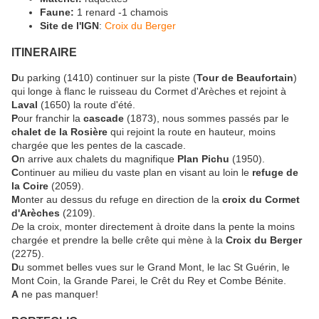
Faune:
1 renard -1 chamois
Site de l'IGN
:
Croix du Berger
ITINERAIRE
D
u parking (1410) continuer sur la piste (
Tour de Beaufortain
)
qui longe à flanc le ruisseau du Cormet d'Arèches et rejoint à
Laval
(1650) la route d'été.
P
our franchir la
cascade
(1873), nous sommes passés par le
chalet de la Rosière
qui rejoint la route en hauteur, moins
chargée que les pentes de la cascade.
O
n arrive aux chalets du magnifique
Plan Pichu
(1950).
C
ontinuer au milieu du vaste plan en visant au loin le
refuge de
la Coire
(2059).
M
onter au dessus du refuge en direction de la
croix du Cormet
d'Arèches
(2109).
D
e la croix, monter directement à droite dans la pente la moins
chargée et prendre la belle crête qui mène à la
Croix du Berger
(2275).
D
u sommet belles vues sur le Grand Mont, le lac St Guérin, le
Mont Coin, la Grande Parei, le Crêt du Rey et Combe Bénite.
A
ne pas manquer!