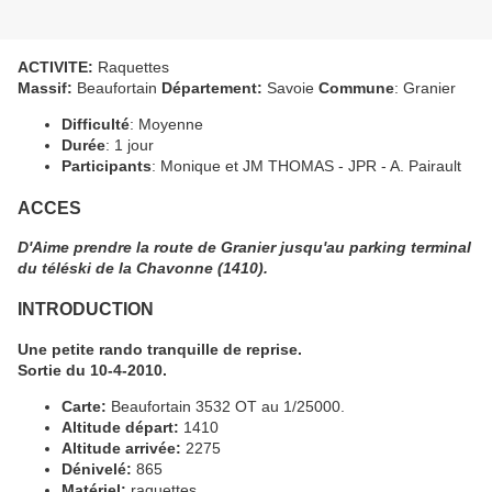
ACTIVITE:
Raquettes
Massif:
Beaufortain
Département:
Savoie
Commune
: Granier
Difficulté
: Moyenne
Durée
: 1 jour
Participants
: Monique et JM THOMAS - JPR - A. Pairault
ACCES
D'Aime prendre la route de Granier jusqu'au parking terminal
du téléski de la Chavonne (1410).
INTRODUCTION
Une petite rando tranquille de reprise.
Sortie du 10-4-2010.
Carte:
Beaufortain 3532 OT au 1/25000.
Altitude départ:
1410
Altitude arrivée:
2275
Dénivelé:
865
Matériel:
raquettes