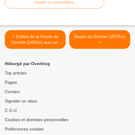
Ajouter un commentaire
< Crêtes de la Pointe de
Basse du Gerbier (2578m)
Dzonfié (2455m) aux cols
>
des Tufs Blanc (2304m) et
des Génisses (2348m)
Hébergé par Overblog
Top articles
Pages
Contact
Signaler un abus
C.G.U.
Cookies et données personnelles
Préférences cookies