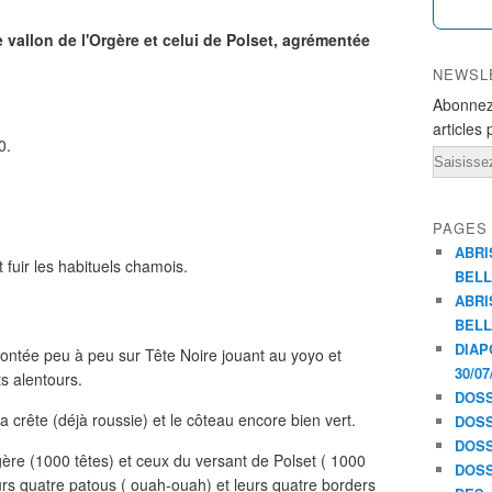
e vallon de l'Orgère et celui de Polset, agrémentée
NEWSL
Abonnez
articles 
0.
Email
PAGES
ABRI
 fuir les habituels chamois.
BELL
ABRI
BELL
DIAP
montée peu à peu sur Tête Noire jouant au yoyo et
30/07
s alentours.
DOSS
a crête (déjà roussie) et le côteau encore bien vert.
DOSS
DOSS
ère (1000 têtes) et ceux du versant de Polset ( 1000
DOSS
urs quatre patous ( ouah-ouah) et leurs quatre borders