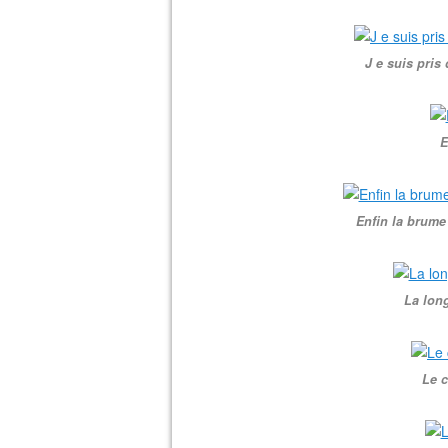
J e suis pris
E
Enfin la brume 
La long
Le c