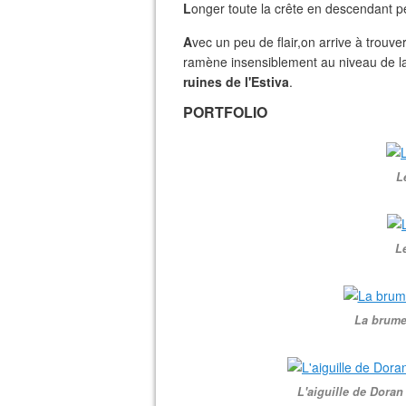
L
onger toute la crête en descendant p
A
vec un peu de flair,on arrive à trouve
ramène insensiblement au niveau de l
ruines de l'Estiva
.
PORTFOLIO
L
Le
La brume 
L'aiguille de Doran