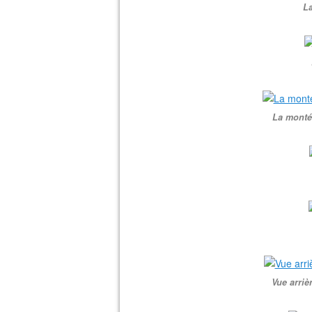
La
La monté
Vue arriè