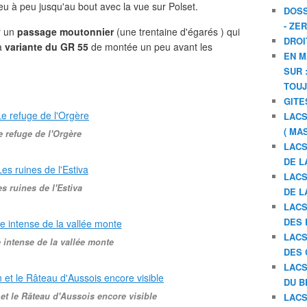
eu à peu jusqu'au bout avec la vue sur Polset.
DOSS
- ZE
r un
passage moutonnier
(une trentaine d'égarés ) qui
DROI
a
variante du GR 55
de montée un peu avant les
EN M
SUR 
TOU
GITE
LACS
( MA
e refuge de l'Orgère
LACS
DE L
LACS
s ruines de l'Estiva
DE L
LACS
DES 
LACS
intense de la vallée monte
DES 
LACS
DU B
 et le Râteau d'Aussois encore visible
LACS