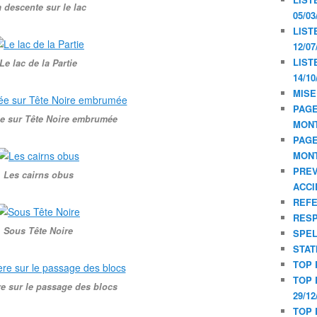
 descente sur le lac
05/03
LIST
12/07
LIST
Le lac de la Partie
14/10
MISE
PAGE
e sur Tête Noire embrumée
MON
PAGE
MON
PREV
Les cairns obus
ACCI
REF
RESP
Sous Tête Noire
SPE
STAT
TOP 
TOP 
re sur le passage des blocs
29/12
TOP 