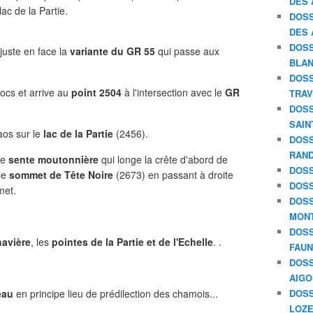
DES 
ac de la Partie.
DOSS
DES 
DOSS
juste en face la
variante du GR 55
qui passe aux
BLAN
DOSS
ocs et arrive au
point 2504
à l'intersection avec le
GR
TRAV
DOSS
SAIN
aos sur le
lac de la Partie
(2456).
DOSS
RAND
ne
sente moutonnière
qui longe la crête d'abord de
DOSS
le
sommet de Tête Noire
(2673) en passant à droite
DOSS
met.
DOSS
MON
DOSS
havière
, les
pointes de la Partie et de l'Echelle
. .
FAU
DOSS
AIGO
eau
en principe lieu de prédilection des chamois...
DOSS
LOZE