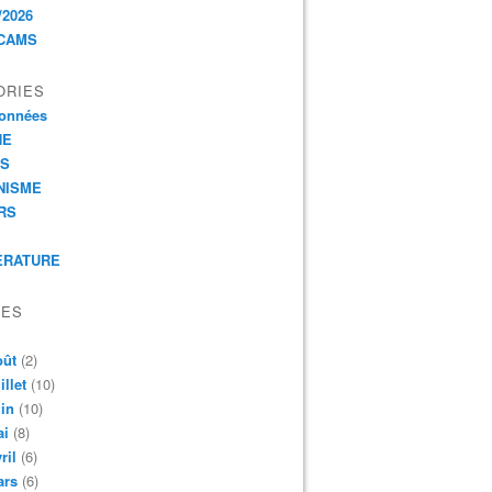
/2026
CAMS
ORIES
onnées
HE
ES
NISME
RS
ERATURE
VES
oût
(2)
illet
(10)
in
(10)
ai
(8)
ril
(6)
ars
(6)