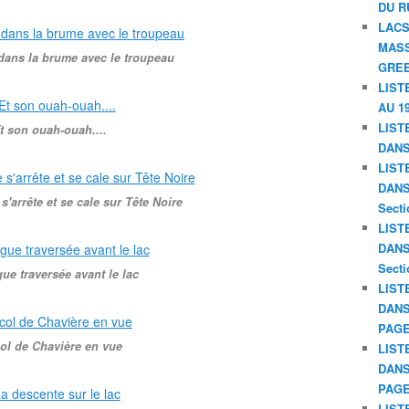
DU R
LACS
MASS
 dans la brume avec le troupeau
GREE
LIST
AU 19
LIST
t son ouah-ouah....
DANS
LIST
DANS 
s'arrête et se cale sur Tête Noire
Secti
LIST
DANS 
Secti
ue traversée avant le lac
LIST
DANS
PAGE
ol de Chavière en vue
LIST
DANS
PAGE
LIST