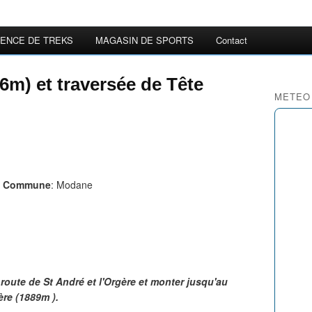
ENCE DE TREKS
MAGASIN DE SPORTS
Contact
56m) et traversée de Tête
METEO
e
Commune
: Modane
oute de St André et l'Orgère et monter jusqu'au
ère (1889m ).