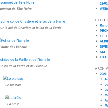
22/03
WEB
sommet de Tête Noire
CATÉG
Rand
r le col de Chavière et le lac de la Partie
PEC
FET
ALPI
DIVE
Pointe de l'Echelle
SKI
LITT
intes de la Partie et de l'Echelle
ARCHI
2026
A
Ju
Le plateau
Ju
M
Av
La crête
M