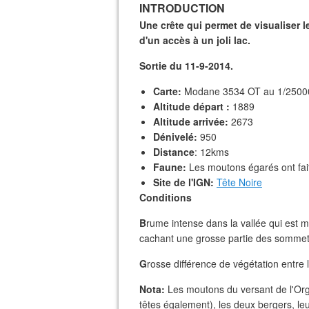
INTRODUCTION
Une crête qui permet de visualiser l
d'un accès à un joli lac.
Sortie du 11-9-2014.
Carte:
Modane 3534 OT au 1/2500
Altitude départ :
1889
Altitude arrivée:
2673
Dénivelé:
950
Distance
: 12kms
Faune:
Les moutons égarés ont fait
Site de l'IGN:
Tête Noire
Conditions
B
rume intense dans la vallée qui est 
cachant une grosse partie des sommet
G
rosse différence de végétation entre l
Nota:
Les moutons du versant de l'Org
têtes également), les deux bergers, le