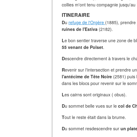
collies m'ont tenu compagnie jusqu'au l
ITINERAIRE
D
u
refuge de l'Orgère
(1885), prendre 
ruines de l'Estiva
(2182).
L
e bon sentier traverse une zone de bl
55 venant de Polset
.
D
escendre directement à travers le ch
R
evenir sur l'intersection et prendre u
l'antécime de Tête Noire
(2581) puis 
dans les blocs pour revenir sur le som
L
es cairns sont originaux ( obus).
D
u sommet belle vues sur le
col de C
T
out le reste était dans la brume.
D
u sommet resdescendre sur
un plat