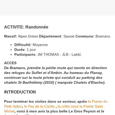
ACTIVITE
: Randonnée
Massif:
Alpes Grées
Département
: Savoie
Commune:
Bramans
Difficulté:
Moyenne
Durée
: 1 jour
Participants
: JM THOMAS - JLB - Lakiki
ACCES
De Bramans, prendre la petite route qui monte en direction
des refuges du Suffet et d'Ambin. Au hameau du Planay,
continuer sur la route privée qui conduit au parking des
chalets St Barthélémy (2010) ( marquée Chalets d'Etache).
INTRODUCTION
Pour terminer les visites dans ce secteur, après
la Pointe du
Petit Vallon
,
le Pas de la Coche
,
la crête sous la Pointe Saint
Michel
, voici à mon avis la plus belle Le Gros Peyron et le