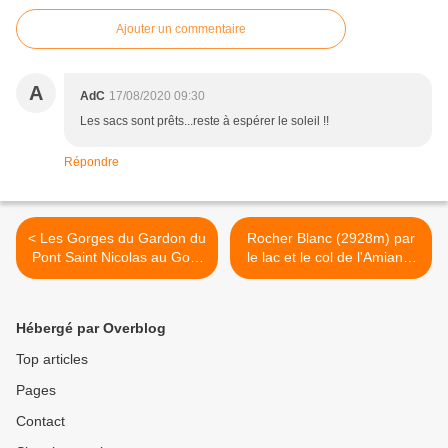
Ajouter un commentaire
A
AdC
17/08/2020 09:30
Les sacs sont prêts...reste à espérer le soleil !!
Répondre
< Les Gorges du Gardon du
Rocher Blanc (2928m) par
Pont Saint Nicolas au Gour
le lac et le col de l'Amiante
du Colombier
(2809m) >
Hébergé par Overblog
Top articles
Pages
Contact