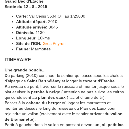
Grand Bec d'Etache.
Sortie du 12 - 8 - 2015
Carte:
Val Cenis 3634 OT au 1/25000
Altitude départ:
2010
Altitude arrivée:
3046
Dénivelé:
1130
Longueur
: 16kms
Site de l'IGN:
Gros Peyron
Faune:
Marmottes
ITINERAIRE
Une grande boucle...
D
u parking (2010) continuer le sentier qui passe sous les chalets
d'alpage de
Saint Barthélémy
et longer le
torrent d'Etache
.
A
u niveau du pont, traverser le ruisseau et monter jusque sous le
plat et viser la
perche à neige
( attention ne pas suivre les cairns
qui conduisent au
plan des eaux
( lac et champ de tir).
P
asser à la
cabane du berger
où logent les marmottes et
monter au dessus le long du ruisseau du Plan des Eaux pour
rejoindre un vallon (croisement avec le sentier arrivant du
vallon
de Bramanette
).
P
artir à gauche dans le vallon en passant devant un
joli petit lac