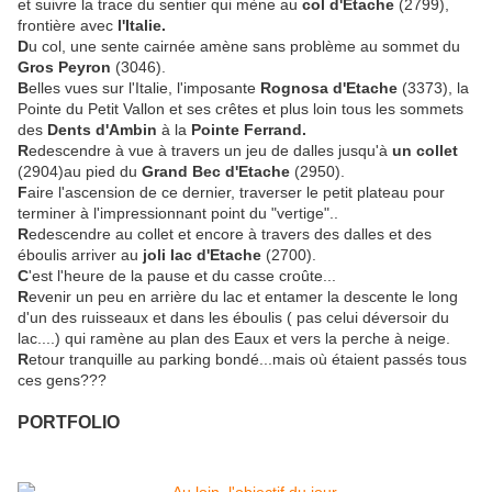
et suivre la trace du sentier qui mène au
col d'Etache
(2799),
frontière avec
l'Italie.
D
u col, une sente cairnée amène sans problème au sommet du
Gros Peyron
(3046).
B
elles vues sur l'Italie, l'imposante
Rognosa d'Etache
(3373), la
Pointe du Petit Vallon et ses crêtes et plus loin tous les sommets
des
Dents d'Ambin
à la
Pointe Ferrand.
R
edescendre à vue à travers un jeu de dalles jusqu'à
un collet
(2904)au pied du
Grand Bec d'Etache
(2950).
F
aire l'ascension de ce dernier, traverser le petit plateau pour
terminer à l'impressionnant point du "vertige"..
R
edescendre au collet et encore à travers des dalles et des
éboulis arriver au
joli lac d'Etache
(2700).
C
'est l'heure de la pause et du casse croûte...
R
evenir un peu en arrière du lac et entamer la descente le long
d'un des ruisseaux et dans les éboulis ( pas celui déversoir du
lac....) qui ramène au plan des Eaux et vers la perche à neige.
R
etour tranquille au parking bondé...mais où étaient passés tous
ces gens???
PORTFOLIO