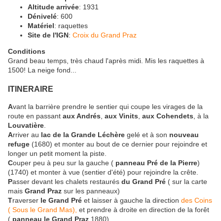
Altitude arrivée
: 1931
Dénivelé
: 600
Matériel
: raquettes
Site de l'IGN
:
Croix du Grand Praz
Conditions
Grand beau temps, très chaud l'après midi. Mis les raquettes à
1500! La neige fond...
ITINERAIRE
A
vant la barrière prendre le sentier qui coupe les virages de la
route en passant
aux Andrés
,
aux Vinits
,
aux Cohendets
, à la
Louvatière
.
A
rriver au
lac de la Grande Léchère
gelé et à son
nouveau
refuge
(1680) et monter au bout de ce dernier pour rejoindre et
longer un petit moment la piste.
C
ouper peu à peu sur la gauche (
panneau Pré de la Pierre
)
(1740) et monter à vue (sentier d'été) pour rejoindre la crête.
P
asser devant les chalets restaurés
du Grand Pré
( sur la carte
mais
Grand Praz
sur les panneaux)
T
raverser
le Grand Pré
et laisser à gauche la direction
des Coins
( Sous le Grand Mas),
et prendre à droite en direction de la forêt
(
panneau le Grand Praz
1880).