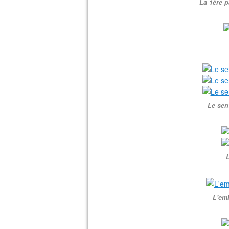
La 1ère p
Le sent
L
L'em