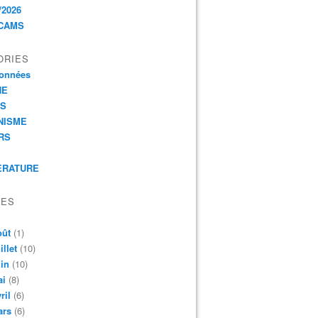
/2026
CAMS
ORIES
onnées
HE
ES
NISME
RS
ERATURE
VES
oût
(1)
illet
(10)
in
(10)
ai
(8)
ril
(6)
ars
(6)