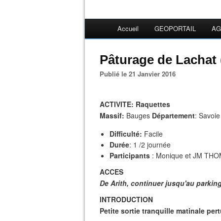
Accueil
GEOPORTAIL
AG
Pâturage de Lachat
Publié le 21 Janvier 2016
ACTIVITE
: Raquettes
Massif:
Bauges
Département
: Savoi
Difficulté:
Facile
Durée
: 1 /2 journée
Participants
: Monique et JM TH
ACCES
De Arith, continuer jusqu'au parkin
INTRODUCTION
Petite sortie tranquille matinale pe