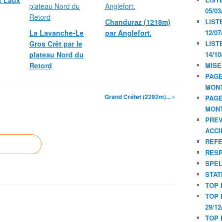
t Laux
05/03
Chanduraz (1218m)
LIST
La Lavanche-Le
par Anglefort.
12/07
Gros Crêt par le
LIST
plateau Nord du
14/10
Retord
MISE
PAGE
MON
Grand Crétet (2292m)... »
PAGE
MON
PREV
ACCI
REF
RESP
SPE
STAT
TOP 
TOP 
29/12
TOP 