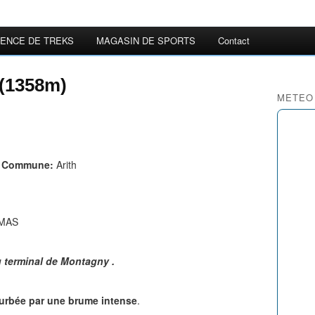
ENCE DE TREKS
MAGASIN DE SPORTS
Contact
 (1358m)
METEO
e
Commune:
Arith
OMAS
g terminal de Montagny .
rturbée par une brume intense
.