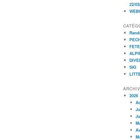
22/03
WEB
CATÉG
Rand
PEC
FET
ALPI
DIVE
SKI
LITT
ARCHI
2026
A
Ju
Ju
M
Av
M