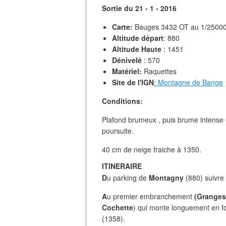
Sortie du 21 - 1 - 2016
Carte:
Bauges 3432 OT au 1/25000
Altitude départ
: 880
Altitude Haute
: 1451
Dénivelé
: 570
Matériel:
Raquettes
Site de l'IGN
: Montagne de Bange
Conditions:
Plafond brumeux , puis brume intense en
poursuite.
40 cm de neige fraiche à 1350.
ITINERAIRE
D
u parking de
Montagny
(880) suivre 
A
u premier embranchement
(Granges
Cochette
) qui monte longuement en fo
(1358).