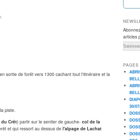
.
NEWSL
Abonnez
articles 
Email
PAGES
ABRI
 sortie de forêt vers 1300 cachant tout l'itinéraire et la
BELL
ABRI
BELL
DIAP
30/07
la piste.
DOSS
DOSS
 du Crêt
) partir sur le sentier de gauche-
col de la
DOSS
rêt et qui ressort au dessus de
l'alpage de Lachat
DOSS