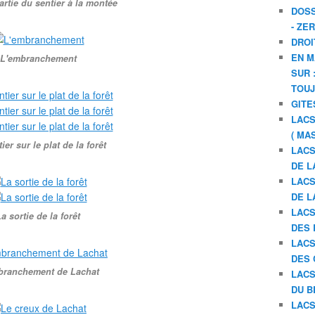
artie du sentier à la montée
DOSS
- ZE
DROI
EN M
L'embranchement
SUR 
TOU
GITE
LACS
( MA
ier sur le plat de la forêt
LACS
DE L
LACS
DE L
LACS
a sortie de la forêt
DES 
LACS
DES 
branchement de Lachat
LACS
DU B
LACS