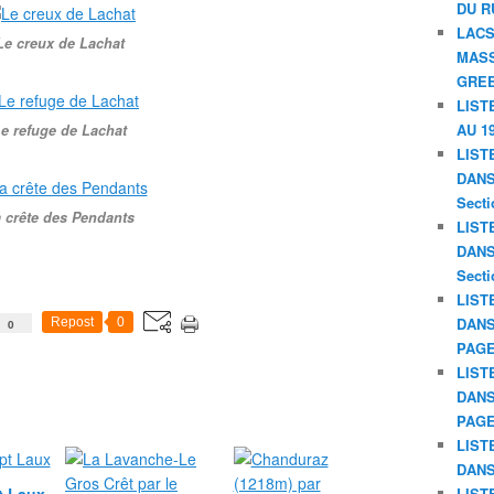
DU R
LACS
Le creux de Lachat
MASS
GREE
LIST
AU 19
e refuge de Lachat
LIST
DANS 
Secti
 crête des Pendants
LIST
DANS 
Secti
LIST
DANS
Repost
0
0
PAGE
LIST
DANS
PAGE
LIST
DANS
LIST