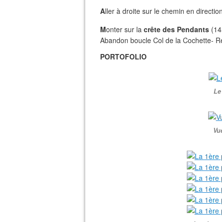
A
ller à droite sur le chemin en directio
M
onter sur la
crête des Pendants
(145
Abandon boucle Col de la Cochette- Ref
PORTOFOLIO
Le
Vu