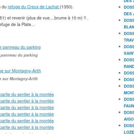
DES 
n du
refuge du Creux de Lachat
(1350).
DOSS
DES 
1) et revenir (plus de vue....brume à 10 m) !! .
DOSS
uge de la Plate...
BLAN
DOSS
TRAV
DOSS
SAIN
 panneau du parking
DOSS
RAND
DOSS
e sur Montagny-Arith
DOSS
DOSS
MON
DOSS
FAU
DOSS
AIGO
DOSS
LOZE