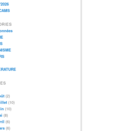
/2026
CAMS
ORIES
onnées
HE
ES
NISME
RS
ERATURE
VES
oût
(2)
illet
(10)
in
(10)
ai
(8)
ril
(6)
ars
(6)