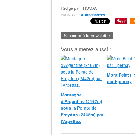
Rédigé par
THOMAS
Publié dans
#Randonnées
R
S'inscrire à la newsletter
Vous aimerez aussi :
Mont Pelat (
par Epernay
Montagne
d'Argentine (2167m)
sous la Pointe de
Freydon (2442m) par
l'Arpettaz.