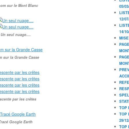
om sur le Mont Blanc
05/03
LIST
12/07
LIST
14/10
Un seul nuage....
MISE
PAGE
MON
PAGE
 sur la Grande Casse
MON
PREV
ACCI
REF
RESP
SPE
scente par les crêtes
STAT
TOP 
TOP 
29/12
Tracé Google Earth
TOP 