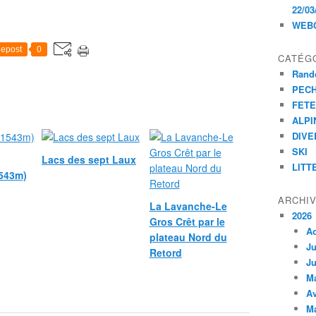
22/03
WEB
epost
0
CATÉG
Rand
PEC
FET
ALPI
DIVE
SKI
Lacs des sept Laux
LITT
1543m)
ARCHI
La Lavanche-Le
2026
Gros Crêt par le
A
plateau Nord du
Ju
Retord
Ju
M
Av
M