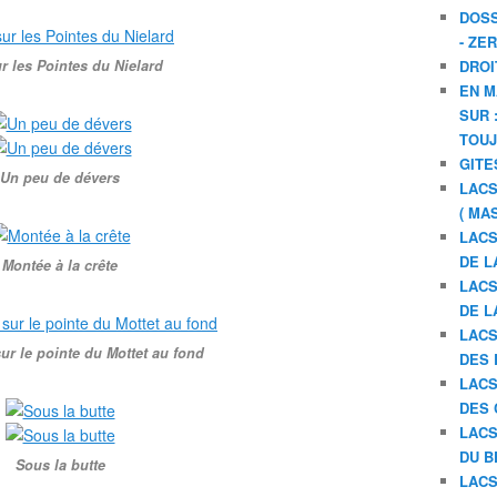
DOSS
- ZE
r les Pointes du Nielard
DROI
EN M
SUR 
TOU
GITE
Un peu de dévers
LACS
( MA
LACS
DE L
Montée à la crête
LACS
DE L
LACS
sur le pointe du Mottet au fond
DES 
LACS
DES 
LACS
DU B
Sous la butte
LACS