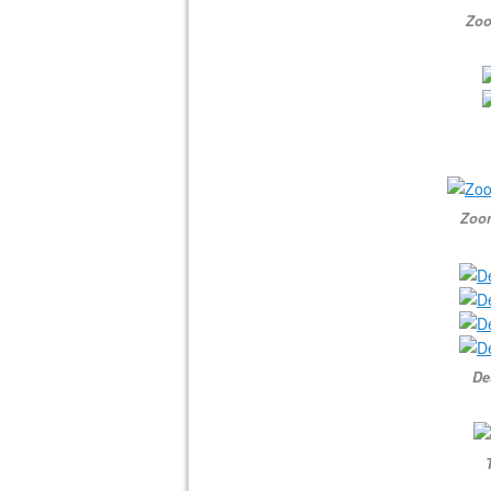
Zoo
Zoom
De