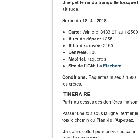
Une petite rando tranquille lorsque
altitude.
Sortie du 18- 4 - 2018.
Carte:
Valmorel 3433 ET au 1/2500
Altitude départ:
1355
Altitude arrivée:
2150
Dénivelé:
800
Matériel:
raquettes
Site de l'IGN:
La Flachère
Conditions:
Raquettes mises à 1500
les crêtes.
ITINERAIRE
P
artir au dessus des dernières maison
P
asser une fois sous la ligne (fermer l
fois le chemin du
Plan de l'Arpettaz.
Un
dernier effort pour arriver au som