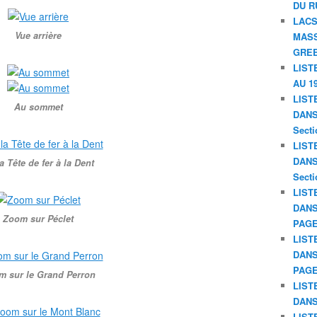
DU R
LACS
Vue arrière
MASS
GREE
LIST
AU 19
LIST
Au sommet
DANS 
Secti
LIST
DANS 
a Tête de fer à la Dent
Secti
LIST
DANS
Zoom sur Péclet
PAGE
LIST
DANS
PAGE
m sur le Grand Perron
LIST
DANS
LIST