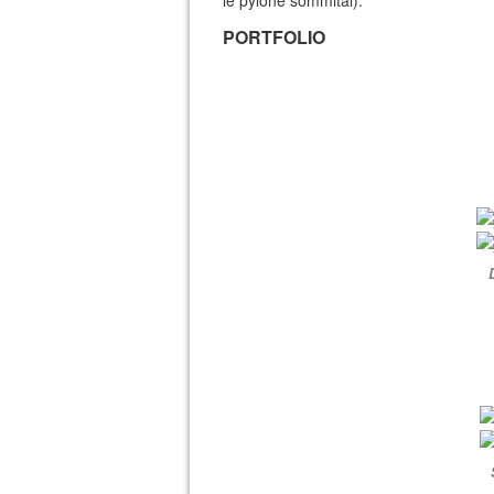
le pylône sommital).
PORTFOLIO