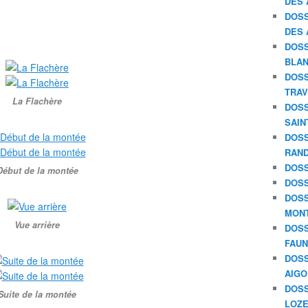
DES 
DOSS
DES 
DOSS
BLAN
DOSS
TRAV
La Flachère
DOSS
SAIN
DOSS
RAND
DOSS
Début de la montée
DOSS
DOSS
MON
Vue arrière
DOSS
FAU
DOSS
AIGO
DOSS
Suite de la montée
LOZE