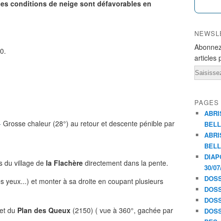
 les conditions de neige sont défavorables en
NEWSL
Abonnez
0.
articles 
Email
PAGES
ABRI
-
Grosse chaleur (28°) au retour et descente pénible par
BELL
ABRI
BELL
DIAP
s du village de
la Flachère
directement dans la pente.
30/07
DOSS
es yeux...) et monter à sa droite en coupant plusieurs
DOSS
DOSS
met du
Plan des Queux
(2150) ( vue à 360°, gachée par
DOSS