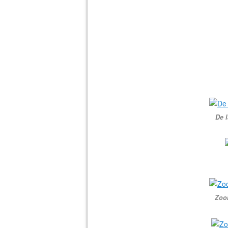
De l
Zoo