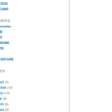
/2026
CAMS
ORIES
onnées
HE
ES
NISME
RS
ERATURE
VES
oût
(3)
illet
(10)
in
(10)
ai
(8)
ril
(6)
ars
(6)