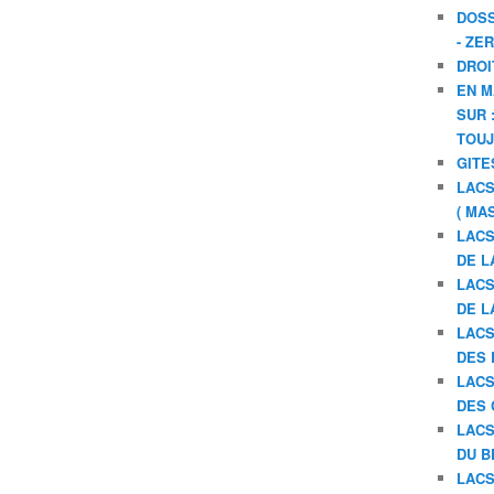
DOSS
- ZE
DROI
EN M
SUR 
TOU
GITE
LACS
( MA
LACS
DE L
LACS
DE L
LACS
DES 
LACS
DES 
LACS
DU B
LACS