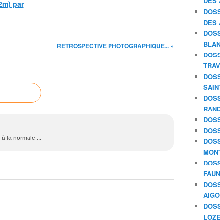
DES 
2m) par
DOSS
DES 
DOSS
BLAN
RETROSPECTIVE PHOTOGRAPHIQUE... »
DOSS
TRAV
DOSS
SAIN
DOSS
RAND
DOSS
DOSS
à la normale ...
DOSS
MON
DOSS
FAU
DOSS
AIGO
DOSS
LOZE