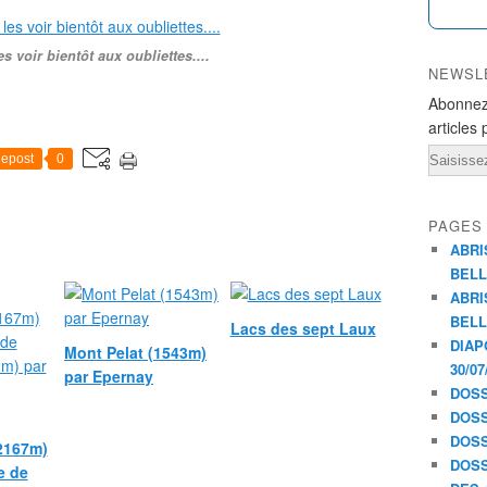
s voir bientôt aux oubliettes....
NEWSL
Abonnez
articles 
Email
epost
0
PAGES
ABRI
BELL
ABRI
BELL
Lacs des sept Laux
DIAP
Mont Pelat (1543m)
30/07
par Epernay
DOSS
DOSS
DOSS
(2167m)
DOSS
e de