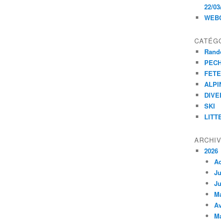
22/03
WEB
CATÉG
Rand
PEC
FET
ALPI
DIVE
SKI
LITT
ARCHI
2026
A
Ju
Ju
M
Av
M