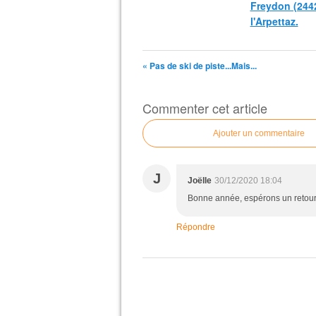
Freydon (244
l'Arpettaz.
« Pas de ski de piste...Mais...
Commenter cet article
Ajouter un commentaire
J
Joëlle
30/12/2020 18:04
Bonne année, espérons un retour 
Répondre