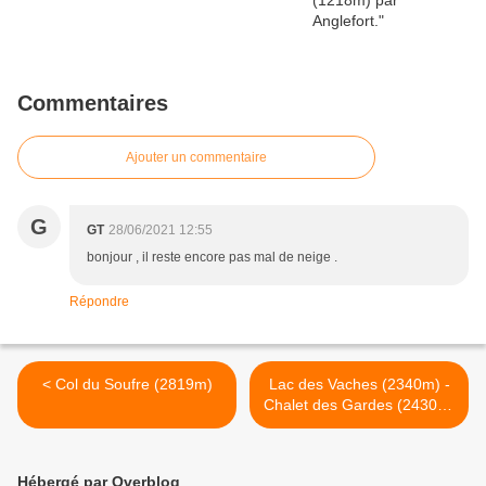
Commentaires
Ajouter un commentaire
G
GT
28/06/2021 12:55
bonjour , il reste encore pas mal de neige .
Répondre
< Col du Soufre (2819m)
Lac des Vaches (2340m) -
Chalet des Gardes (2430m)
>
Hébergé par Overblog