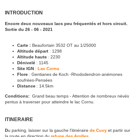
INTRODUCTION
Encore deux nouveaux lacs peu fréquentés et hors circuit.
Sortie du 26 - 06 - 2021
Carte :
Beaufortain 3532 OT au 1/25000
Altitude départ
: 1298
Altitude haute
: 2230
Dénivelé
: 1145
Site IGN
:
Lac Cornu
Flore
: Gentianes de Koch -Rhododendron-anémones
soufrées-Pensées
Distance
: 14.5km
Conditions:
Grand beau temps - Attention de nombreux névés
pentus à traverser pour atteindre le lac Cornu.
ITINERAIRE
D
u parking, laisser sur la gauche l'itinéraire
de Cuvy
et partir sur
la route en direction du
refuge des Arolles
.