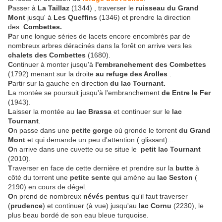
P
asser à
La Taillaz
(1344) , traverser le
ruisseau du Grand
Mont
jusqu' à
Les Queffins
(1346) et prendre la direction
des
Combettes.
P
ar une longue séries de lacets encore encombrés par de
nombreux arbres déracinés dans la forêt on arrive vers les
chalets des Combettes
(1680).
C
ontinuer à monter jusqu'à
l'embranchement des Combettes
(1792) menant sur la droite
au refuge des Arolles
.
P
artir sur la gauche en direction
du lac Tournant.
L
a montée se poursuit jusqu'à l'embranchement
de Entre le Fer
(1943).
L
aisser la montée au
lac Brassa
et continuer sur le
lac
Tournant
.
O
n passe dans une
petite gorge
où gronde le torrent
du Grand
Mont
et qui demande un peu d'attention ( glissant)....
O
n arrive dans une cuvette ou se situe le
petit lac Tournant
(2010).
T
raverser en face de cette dernière et prendre sur la
butte
à
côté du torrent une
petite sente
qui amène au
lac Seston
(
2190) en cours de dégel.
O
n prend de nombreux
névés pentus
qu'il faut traverser
(
prudence
) et continuer (à vue) jusqu'au
lac Cornu
(2230), le
plus beau bordé de son eau bleue turquoise.