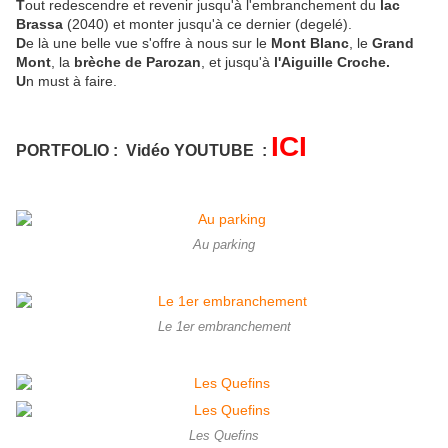
T
out redescendre et revenir jusqu'à l'embranchement du
lac
Brassa
(2040) et monter jusqu'à ce dernier (degelé).
D
e là une belle vue s'offre à nous sur le
Mont Blanc
, le
Grand
Mont
, la
brèche de Parozan
, et jusqu'à
l'Aiguille Croche.
U
n must à faire.
ICI
PORTFOLIO : Vidéo YOUTUBE :
Au parking
Le 1er embranchement
Les Quefins