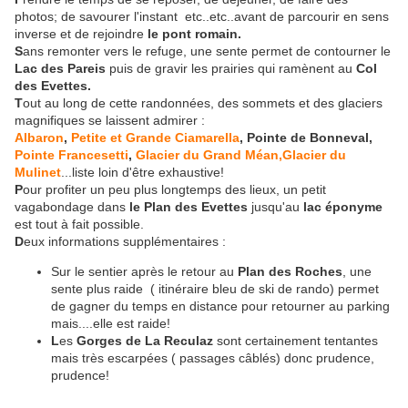
photos; de savourer l'instant etc..etc..avant de parcourir en sens
inverse et de rejoindre
le pont romain.
S
ans remonter vers le refuge, une sente permet de contourner le
Lac des Pareis
puis de gravir les prairies qui ramènent au
Col
des Evettes.
T
out au long de cette randonnées, des sommets et des glaciers
magnifiques se laissent admirer :
Albaron
,
Petite et Grande Ciamarella
, Pointe de Bonneval,
Pointe Francesetti
,
Glacier du Grand Méan,
Glacier du
Mulinet
...liste loin d'être exhaustive!
P
our profiter un peu plus longtemps des lieux, un petit
vagabondage dans
le Plan des Evettes
jusqu'au
lac éponyme
est tout à fait possible.
D
eux informations supplémentaires :
Sur le sentier après le retour au
Plan des Roches
, une
sente plus raide ( itinéraire bleu de ski de rando) permet
de gagner du temps en distance pour retourner au parking
mais....elle est raide!
L
es
Gorges de La Reculaz
sont certainement tentantes
mais très escarpées ( passages câblés) donc prudence,
prudence!