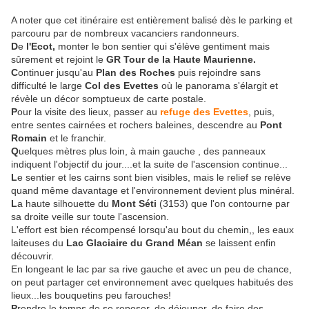
A noter que cet itinéraire est entièrement balisé dès le parking et
parcouru par de nombreux vacanciers randonneurs.
D
e
l'Ecot,
monter le bon sentier qui s'élève gentiment mais
sûrement et rejoint le
GR Tour de la Haute Maurienne.
C
ontinuer jusqu'au
Plan des Roches
puis rejoindre sans
difficulté le large
Col des Evettes
où le panorama s'élargit et
révèle un décor somptueux de carte postale.
P
our la visite des lieux, passer au
refuge des Evettes
, puis,
entre sentes cairnées et rochers baleines, descendre au
Pont
Romain
et le franchir.
Q
uelques mètres plus loin, à main gauche , des panneaux
indiquent l'objectif du jour....et la suite de l'ascension continue...
L
e sentier et les cairns sont bien visibles, mais le relief se relève
quand même davantage et l'environnement devient plus minéral.
L
a haute silhouette du
Mont Séti
(3153) que l'on contourne par
sa droite veille sur toute l'ascension.
L'effort est bien récompensé lorsqu'au bout du chemin,, les eaux
laiteuses du
Lac Glaciaire du Grand Méan
se laissent enfin
découvrir.
En longeant le lac par sa rive gauche et avec un peu de chance,
on peut partager cet environnement avec quelques habitués des
lieux...les bouquetins peu farouches!
P
rendre le temps de se reposer, de déjeuner, de faire des