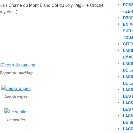
DOSS
ous ( Chaine du Mont Blanc-Col du Joly- Aiguille Croche-
- ZE
y etc...)
DROI
EN M
SUR 
TOU
GITE
LACS
( MA
LACS
DE L
Départ du parking
LACS
DE L
LACS
DES 
Les Granges
LACS
DES 
LACS
Le sentier
DU B
LACS