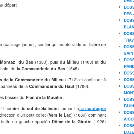
DES 
au départ
DOSS
DES 
DOSS
BLAN
DOSS
TRAV
é (balisage jaune) , sentier qui monte raide en lisière de
DOSS
SAIN
DOSS
Montaz du Bas
(1380), puis
du Milieu
(1403)
et du
RAND
chalet de
la Commanderie
du Bas
(1645).
DOSS
ts de la Commanderie du Milieu
(1712) et continuer à
DOSS
u panneau de la
Commanderie du Haut
(1780).
DOSS
MON
des bosses du
Plan de la Mouille
.
DOSS
FAU
'itinéraire du
col de Sallestet
menant à
l
a montagne
DOSS
irection d'un petit collet (
Vers le Lac
) (1869) dominant
AIGO
a butte de gauche appelée
Dôme de la Girotte
(1926)
DOSS
LOZE