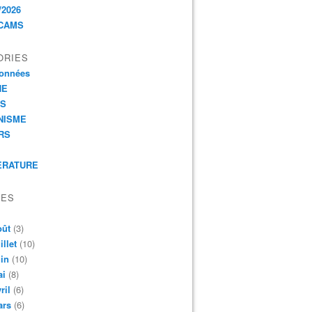
/2026
CAMS
ORIES
onnées
HE
ES
NISME
RS
ERATURE
VES
oût
(3)
illet
(10)
in
(10)
ai
(8)
ril
(6)
ars
(6)