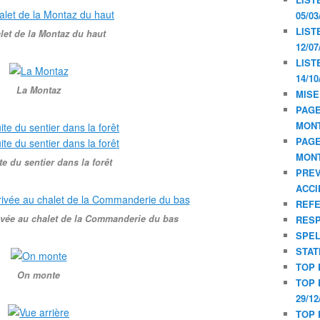
05/03
LIST
let de la Montaz du haut
12/07
LIST
14/10
La Montaz
MISE
PAGE
MON
PAGE
MON
e du sentier dans la forêt
PREV
ACCI
REF
rrivée au chalet de la Commanderie du bas
RESP
SPE
STAT
TOP 
On monte
TOP 
29/12
TOP 