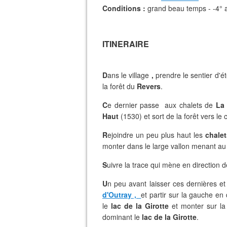
Conditions :
grand beau temps - -4° 
ITINERAIRE
D
ans le village
,
prendre le sentier d'ét
la forêt du
Revers
.
C
e dernier passe aux chalets de
La 
Haut
(1530) et sort de la forêt vers le 
R
ejoindre un peu plus haut les
chale
monter dans le large vallon menant a
S
uivre la trace qui mène en direction 
U
n peu avant laisser ces dernières et l
d'Outray ,
et partir sur la gauche en d
le
lac de la Girotte
et monter sur l
dominant le
lac de la Girotte
.