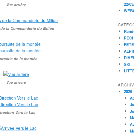
22/03
Vue arrière
WEB
CATÉG
 de la Commanderie du Milieu
Rand
PEC
FET
ALPI
DIVE
ursuite de la montée
SKI
LITT
Vue arrière
ARCHI
2026
A
Ju
Ju
irection Vers le Lac
M
Av
M