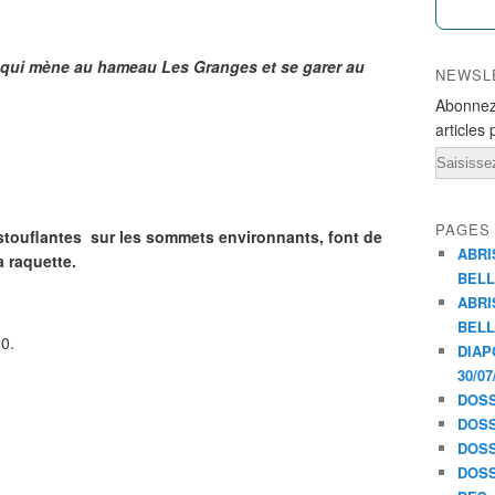
e qui mène au hameau Les Granges et se garer au
NEWSL
Abonnez
articles 
Email
PAGES
ustouflantes sur les sommets environnants, font de
ABRI
a raquette.
BELL
ABRI
BELL
0.
DIAP
30/07
DOSS
DOSS
DOSS
DOSS