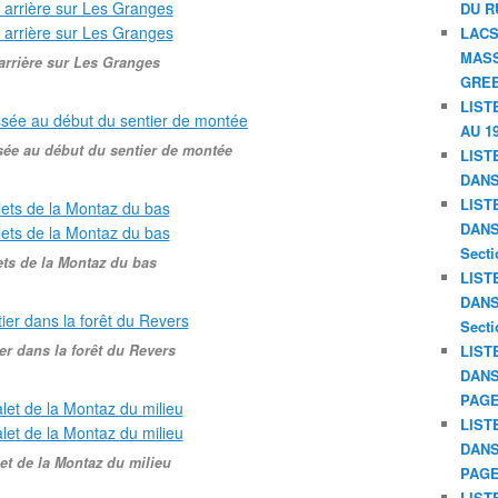
DU R
LACS
MASS
arrière sur Les Granges
GREE
LIST
AU 19
sée au début du sentier de montée
LIST
DANS
LIST
DANS 
Secti
ts de la Montaz du bas
LIST
DANS 
Secti
er dans la forêt du Revers
LIST
DANS
PAGE
LIST
DANS
et de la Montaz du milieu
PAGE
LIST