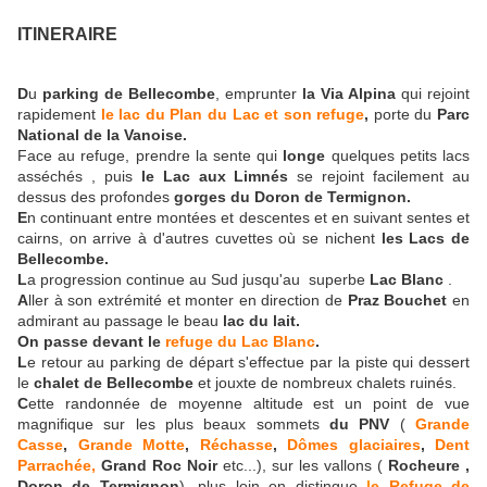
ITINERAIRE
D
u
parking de Bellecombe
, emprunter
la Via Alpina
qui rejoint
rapidement
le lac du Plan du Lac et son refuge
,
porte du
Parc
National de la Vanoise.
Face au refuge, prendre la sente qui
longe
quelques petits lacs
asséchés , puis
le Lac aux Limnés
se rejoint facilement au
dessus des profondes
gorges du Doron de Termignon.
E
n continuant entre montées et descentes et en suivant sentes et
cairns, on arrive à d'autres cuvettes où se nichent
les Lacs de
Bellecombe.
L
a progression continue au Sud jusqu'au superbe
Lac Blanc
.
A
ller à son extrémité et monter en direction de
Praz Bouchet
en
admirant au passage le beau
lac du lait.
On passe devant le
refuge du Lac Blanc
.
L
e retour au parking de départ s'effectue par la piste qui dessert
le
chalet de Bellecombe
et jouxte de nombreux chalets ruinés.
C
ette randonnée de moyenne altitude est un point de vue
magnifique sur les plus beaux sommets
du PNV
(
Grande
Casse
,
Grande Motte
,
Réchasse
,
Dômes glaciaires
,
Dent
Parrachée,
Grand Roc Noir
etc...), sur les vallons (
Rocheure ,
Doron de Termignon
), plus loin on distingue
l
e Refuge de