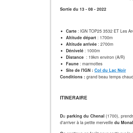
Sortie du 13 - 08 - 2022
Carte
: IGN TOP25 3532 ET Les Arcs
Altitude départ
: 1700m
Altitude arrivée
: 2700m
Dénivelé
: 1000m
Distance
: 19km environ (A/R)
Faune
: marmottes
Site de l'IGN :
Col du Lac Noir
Conditions :
grand beau temps chaud
ITINERAIRE
D
u
parking du Chenal
(1700), prendr
d'arriver à la petite merveille
du Mona