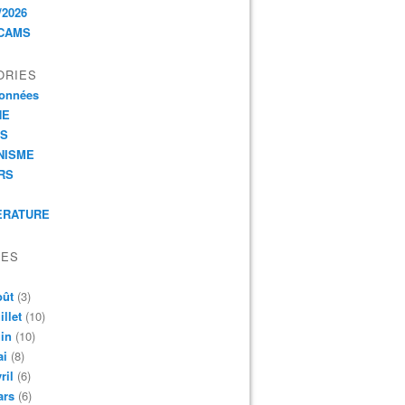
/2026
CAMS
ORIES
onnées
HE
ES
NISME
RS
ERATURE
VES
oût
(3)
illet
(10)
in
(10)
ai
(8)
ril
(6)
ars
(6)