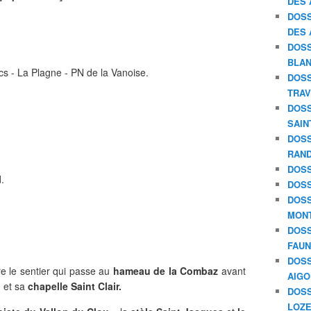
DES 
DOSS
DES 
DOSS
BLAN
 - La Plagne - PN de la Vanoise.
DOSS
TRAV
DOSS
SAIN
DOSS
RAND
DOSS
.
DOSS
DOSS
MON
DOSS
FAU
DOSS
e le sentier qui passe au
hameau de la Combaz
avant
AIGO
l
et sa
chapelle Saint Clair.
DOSS
LOZE