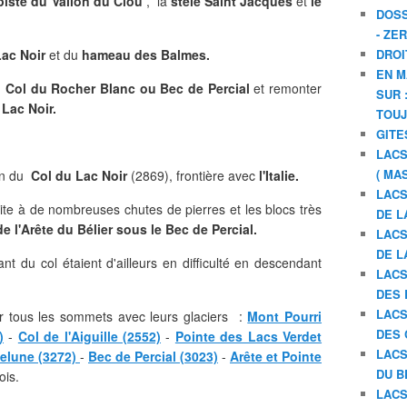
piste du Vallon du Clou
, la
stèle Saint Jacques
et
le
DOSS
- ZE
ac Noir
et du
hameau des Balmes.
DROI
EN M
u
Col du Rocher Blanc ou Bec de Percial
et remonter
SUR 
 Lac Noir.
TOU
GITE
LACS
( MA
on du
Col du Lac Noir
(2869), frontière avec
l'Italie.
LACS
ite à de nombreuses chutes de pierres et les blocs très
DE L
de l'Arête du Bélier sous le Bec de Percial.
LACS
DE L
t du col étaient d'ailleurs en difficulté en descendant
LACS
DES 
LACS
sur tous les sommets avec leurs glaciers :
Mont Pourri
DES 
)
-
Col de l'Aiguille (2552)
-
Pointe des Lacs Verdet
LACS
melune (3272)
-
Bec de Percial (3023)
-
Arête et Pointe
DU B
ois.
LACS