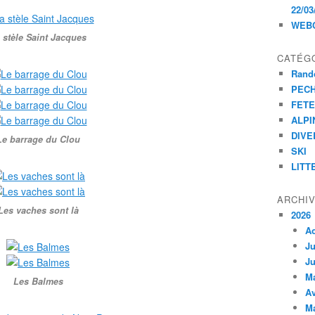
22/03
WEB
 stèle Saint Jacques
CATÉG
Rand
PEC
FET
ALPI
DIVE
Le barrage du Clou
SKI
LITT
ARCHI
Les vaches sont là
2026
A
Ju
Ju
M
Les Balmes
Av
M