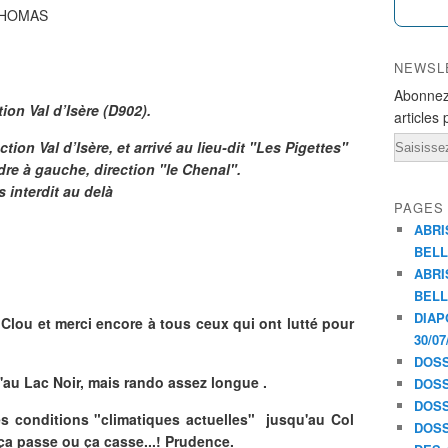
 THOMAS
NEWSL
Abonnez
ion Val d’Isère (D902).
articles 
Email
tion Val d’Isère, et arrivé au lieu-dit "Les Pigettes"
dre à gauche, direction "le Chenal".
 interdit au delà
PAGES
ABRI
BELL
ABRI
BELL
DIAP
Clou et merci encore à tous ceux qui ont lutté pour
30/07
DOSS
qu'au Lac Noir, mais rando assez longue .
DOSS
DOSS
 conditions "climatiques actuelles" jusqu'au Col
DOSS
, ça passe ou ça casse...! Prudence.