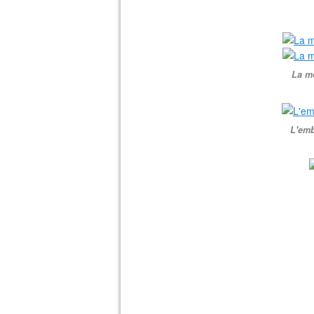
La m
L'emb