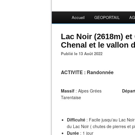
Accueil
GEOPORTAIL
AG
Lac Noir (2618m) et
Chenal et le vallon 
Publié le 13 Août 2022
ACTIVITE
: Randonnée
Massif
: Alpes Grées
Dépar
Tarentaise
Difficulté
: Facile jusqu'au Lac No
du Lac Noir ( chutes de pierres et pi
Durée
: 1 jour