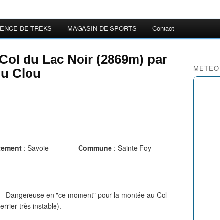
ENCE DE TREKS
MAGASIN DE SPORTS
Contact
 Col du Lac Noir (2869m) par
METEO
du Clou
tement
: Savoie
Commune
: Sainte Foy
ir - Dangereuse en "ce moment" pour la montée au Col
errier très instable).