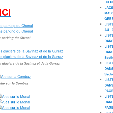
DU R
LACS
ICI
MASS
GREE
LIST
AU 19
LIST
e parking du Chenal
DANS
LIST
DANS 
Secti
LIST
 glaciers de la Savinaz et de la Gurraz
DANS 
Secti
LIST
Vue sur la Combaz
DANS
PAGE
LIST
DANS
PAGE
LIST