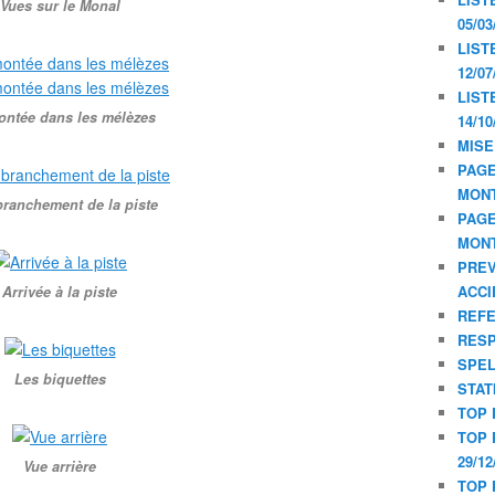
Vues sur le Monal
05/03
LIST
12/07
LIST
ontée dans les mélèzes
14/10
MISE
PAGE
MON
ranchement de la piste
PAGE
MON
PREV
ACCI
Arrivée à la piste
REF
RESP
SPE
Les biquettes
STAT
TOP 
TOP 
29/12
Vue arrière
TOP 