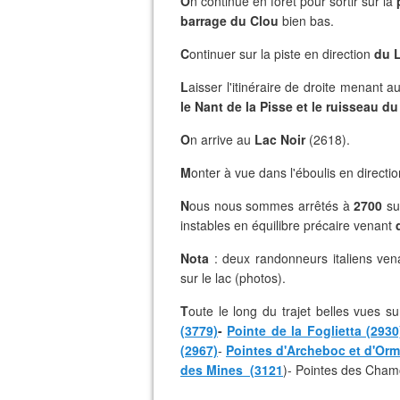
O
n continue en forêt pour sortir sur la
barrage du Clou
bien bas.
C
ontinuer sur la piste en direction
du L
L
aisser l'itinéraire de droite menant a
le Nant de la Pisse et le ruisseau du
O
n arrive au
Lac Noir
(2618).
M
onter à vue dans l'éboulis en directi
N
ous nous sommes arrêtés à
2700
su
instables en équilibre précaire venant
Nota
: deux randonneurs italiens venan
sur le lac (photos).
T
oute le long du trajet belles vues 
(3779)
-
Pointe de la Foglietta (2930
(2967)
-
Pointes d'Archeboc et d'Or
des Mines (3121
)- Pointes des Cham