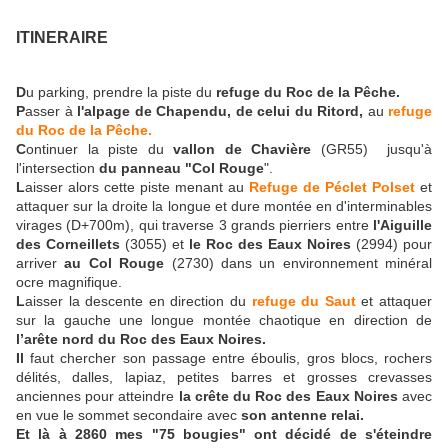
ITINERAIRE
D
u parking, prendre la piste du
refuge du Roc de la Pêche.
P
asser à
l'alpage de Chapendu, de celui du Ritord,
au
refuge
du Roc de la Pêche.
C
ontinuer la piste du
vallon de Chavière
(GR55) jusqu'à
l'intersection
du panneau "Col Rouge
".
L
aisser alors cette piste menant au
Refuge de Péclet Polset
et
attaquer sur la droite la longue et dure montée en d'interminables
virages (D+700m), qui traverse 3 grands pierriers entre
l'Aiguille
des Corneillets
(3055) et
le Roc des Eaux Noires
(2994) pour
arriver
au Col Rouge
(2730) dans un environnement minéral
ocre magnifique.
L
aisser la descente en direction du
refuge du Saut
et attaquer
sur la gauche une longue montée chaotique en direction de
l’arête nord du Roc des Eaux Noires.
Il
faut chercher son passage entre éboulis, gros blocs, rochers
délités, dalles, lapiaz, petites barres et grosses crevasses
anciennes pour atteindre
la crête du Roc des Eaux Noires
avec
en vue le sommet secondaire avec
son antenne relai.
Et là à 2860 mes "75 bougies" ont décidé de s'éteindre