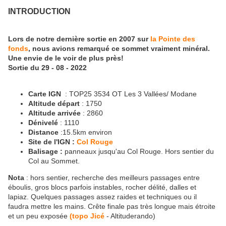
INTRODUCTION
Lors de notre dernière sortie en 2007 sur
la Pointe des
fonds
, nous avions remarqué ce sommet vraiment minéral.
Une envie de le voir de plus près!
Sortie du 29 - 08 - 2022
Carte IGN
: TOP25 3534 OT Les 3 Vallées/ Modane
Altitude départ
: 1750
Altitude arrivée
: 2860
Dénivelé
: 1110
Distance
:15.5km environ
Site de l'IGN :
Col Rouge
Balisage :
panneaux jusqu'au Col Rouge. Hors sentier du
Col au Sommet.
Nota
: hors sentier, recherche des meilleurs passages entre
éboulis, gros blocs parfois instables, rocher délité, dalles et
lapiaz. Quelques passages assez raides et techniques ou il
faudra mettre les mains. Crête finale pas très longue mais étroite
et un peu exposée
(topo Jicé
- Altituderando)