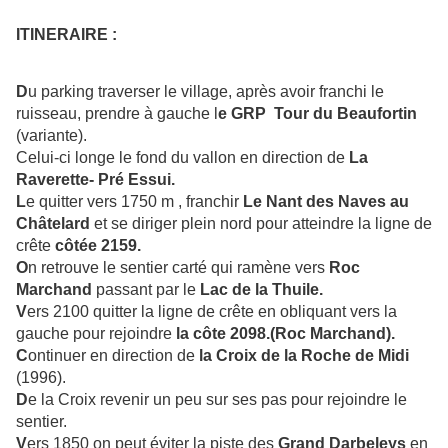
ITINERAIRE :
D
u parking traverser le village, après avoir franchi le
ruisseau, prendre à gauche l
e GRP Tour du Beaufortin
(variante).
Celui-ci longe le fond du vallon en direction de
La
Raverette- Pré Essui.
L
e quitter vers 1750 m , franchir
Le Nant des Naves au
Châtelard
et se diriger plein nord pour atteindre la ligne de
crête
côtée 2159.
O
n retrouve le sentier carté qui ramène vers
Roc
Marchand
passant par le
Lac de la Thuile.
V
ers 2100 quitter la ligne de crête en obliquant vers la
gauche pour rejoindre
la côte 2098.(Roc Marchand).
C
ontinuer en direction de
la Croix de la Roche de Midi
(1996).
D
e la Croix revenir un peu sur ses pas pour rejoindre le
sentier.
V
ers 1850 on peut éviter la piste des
Grand Darbeleys
en