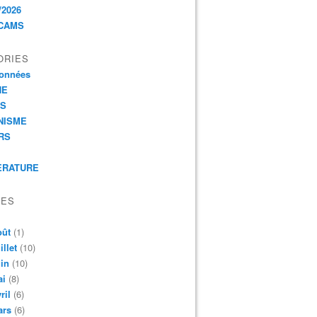
/2026
CAMS
ORIES
onnées
HE
ES
NISME
RS
ERATURE
VES
oût
(1)
illet
(10)
in
(10)
ai
(8)
ril
(6)
ars
(6)