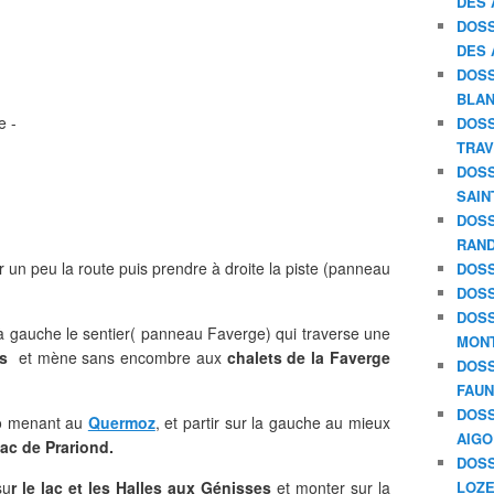
DES 
DOSS
DES 
DOSS
BLAN
e -
DOSS
TRAV
DOSS
SAIN
DOSS
RAND
 un peu la route puis prendre à droite la piste (panneau
DOSS
DOSS
DOSS
re à gauche le sentier( panneau Faverge) qui traverse une
MON
ois
et mène sans encombre aux
chalets de la Faverge
DOSS
FAU
DOSS
ndo menant au
Quermoz
, et partir sur la gauche au mieux
AIGO
lac de Prariond.
DOSS
su
r le lac et les Halles aux Génisses
et monter sur la
LOZE