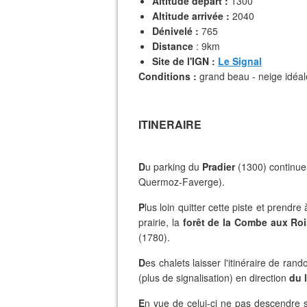
Altitude départ :
1300
Altitude arrivée :
2040
Dénivelé :
765
Distance
: 9km
Site de l'IGN :
Le Signal
Conditions :
grand beau - neige idéal
ITINERAIRE
D
u parking du
Pradier
(1300) continuer
Quermoz-Faverge).
P
lus loin quitter cette piste et prend
prairie, la
forêt de la Combe aux R
(1780).
D
es chalets laisser l'itinéraire de ra
(plus de signalisation) en direction
du 
E
n vue de celui-ci ne pas descendre 