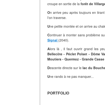
croupe en sortie de la
forêt de Villarg
O
n arrive peu après toujours en tiran
l'on traverse.
U
ne petite montée et on arrive au cha
C
ontinuer à monter sans problème sur 
Signal
(2040).
A
lors là , il faut ouvrir grand les 
Bellecôte - Péclet Polset - Dôme V
Moutiers - Quermoz - Grande Casse 
D
escente directe sur le
lac du Bouch
U
ne rando à ne pas manquer...
PORTFOLIO