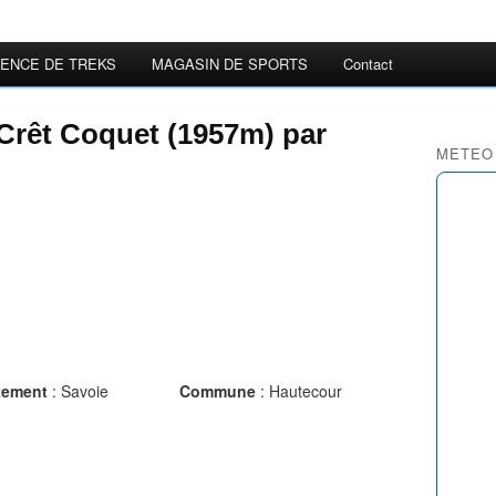
ENCE DE TREKS
MAGASIN DE SPORTS
Contact
 Crêt Coquet (1957m) par
METEO
ement
: Savoie
Commune
: Hautecour