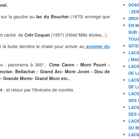
erel.
DOSS
- ZE
t sur la gauche au
lac du Bouchet
(1870) enneigé que
DROI
EN M
SUR 
let caché de
Crêt Coquet
(1957) (Hôtel Mille étoiles...).
TOU
GITE
la butte derrière le chalet pour arriver au
sommet du
LACS
( MA
yeux : panorama à 360°..
Cime Caron - Mont Pourri -
LACS
anoise- Bellachat - Grand Arc- Mont Jovet - Dou de
DE L
- Grande Motte- Grand Mont etc..
LACS
DE L
et
, et retour par l'itinéraire de montée.
LACS
DES 
LACS
DES 
LACS
DU B
LACS