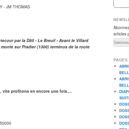
OY - JM THOMAS
NEWSL
Abonnez
articles 
tecour par la D85 - Le Breuil - Avant le Villard
Email
 monte sur Pradier (1300) terminus de la route
PAGES
ABRI
BELL
ABRI
BELL
 vite profitons en encore une fois....
DIAP
30/07
DOSS
DOSS
DOSS
250000
DOSS