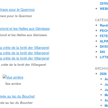
22/03
WEB
trace pour le Quermoz
CATÉG
Rand
PEC
riond et les Halles aux Génisses
FET
ALPI
DIVE
SKI
LITT
crête de la forêt der Villargerel
ARCHI
2026
A
Vue arrière
Ju
Ju
M
Av
vée au lac du Bouchet
M