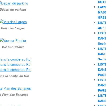
DU R
LACS
Départ du parking
MASS
GREE
LIST
AU 19
Bois des Larges
LIST
DANS 
Secti
Vue sur Pradier
LIST
DANS 
Secti
LIST
DANS
PAGE
ns la combe au Roi
LIST
DANS
PAGE
e Plan des Bananes
LIST
DANS
LIST