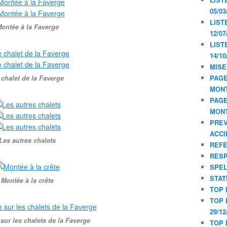
05/03
LIST
ontée à la Faverge
12/07
LIST
14/10
MISE
PAGE
 chalet de la Faverge
MON
PAGE
MON
PREV
ACCI
Les autres chalets
REF
RESP
SPE
STAT
Montée à la crête
TOP 
TOP 
29/12
 sur les chalets de la Faverge
TOP 