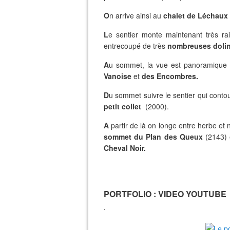
O
n arrive ainsi au
chalet de Léchaux
L
e sentier monte maintenant très ra
entrecoupé de très
nombreuses dolin
A
u sommet, la vue est panoramique
Vanoise
et
des Encombres.
D
u sommet suivre le sentier qui conto
petit collet
(2000).
A
partir de là on longe entre herbe et
sommet du Plan des Queux
(2143) e
Cheval Noir.
PORTFOLIO : VIDEO YOUTUB
.