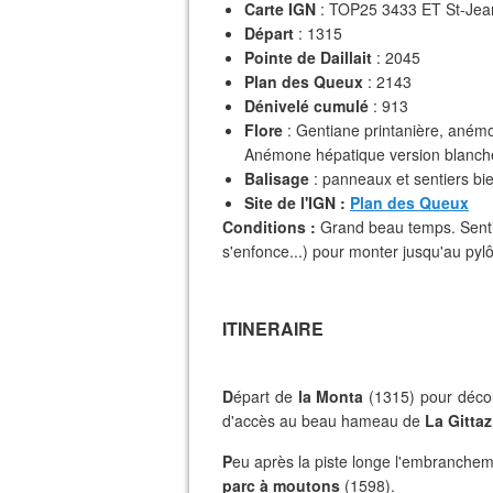
Carte IGN
: TOP25 3433 ET St-Jea
Départ
: 1315
Pointe de Daillait
: 2045
Plan des Queux
: 2143
Dénivelé cumulé
: 913
Flore
: Gentiane printanière, aném
Anémone hépatique version blanch
Balisage
: panneaux et sentiers bi
Site de l'IGN :
Plan des Queux
Conditions :
Grand beau temps. Sentie
s'enfonce...) pour monter jusqu'au pyl
ITINERAIRE
D
épart de
la Monta
(1315) pour décou
d'accès au beau hameau de
La Gittaz
P
eu après la piste longe l'embranche
parc à moutons
(1598).