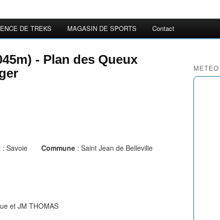
ENCE DE TREKS
MAGASIN DE SPORTS
Contact
2045m) - Plan des Queux
METEO
nger
t : Savoie
Commune
: Saint Jean de Belleville
que et JM THOMAS