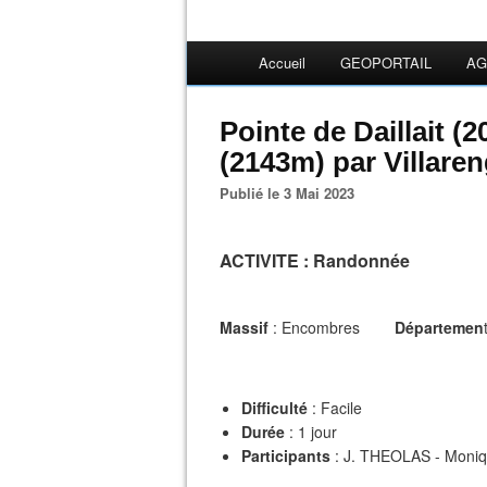
Accueil
GEOPORTAIL
AG
Pointe de Daillait (
(2143m) par Villare
Publié le 3 Mai 2023
ACTIVITE
: Randonnée
Massif
: Encombres
Départemen
Difficulté
: Facile
Durée
: 1 jour
Participants
: J. THEOLAS - Moni