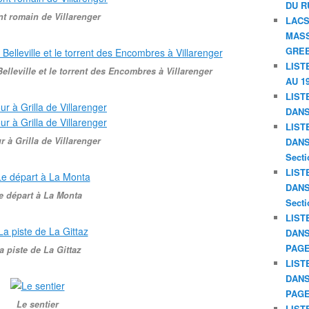
DU R
nt romain de Villarenger
LACS
MASS
GREE
LIST
leville et le torrent des Encombres à Villarenger
AU 19
LIST
DANS
LIST
r à Grilla de Villarenger
DANS 
Secti
LIST
DANS 
e départ à La Monta
Secti
LIST
DANS
PAGE
a piste de La Gittaz
LIST
DANS
PAGE
Le sentier
LIST