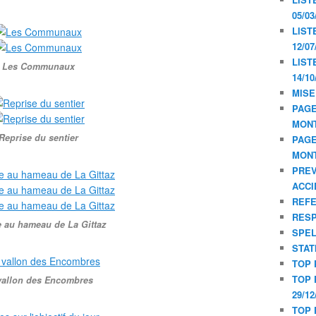
05/03
LIST
12/07
LIST
Les Communaux
14/10
MISE
PAGE
MON
Reprise du sentier
PAGE
MON
PREV
ACCI
REF
RESP
e au hameau de La Gittaz
SPE
STAT
TOP 
TOP 
vallon des Encombres
29/12
TOP 