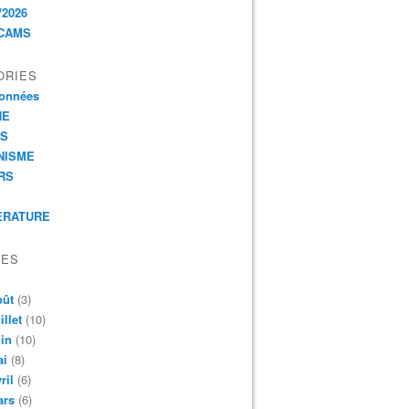
/2026
CAMS
ORIES
onnées
HE
ES
NISME
RS
ERATURE
VES
oût
(3)
illet
(10)
in
(10)
ai
(8)
ril
(6)
ars
(6)