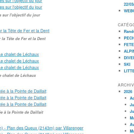
22/03
WEB
 sur l'objectif du jour
CATÉG
Rand
PEC
 la Tête de Fer et la Dent
FET
ALPI
DIVE
SKI
LITT
e chalet de Léchaux
ARCHI
2026
A
Ju
Ju
e à la Pointe de Daillait
M
Av
M