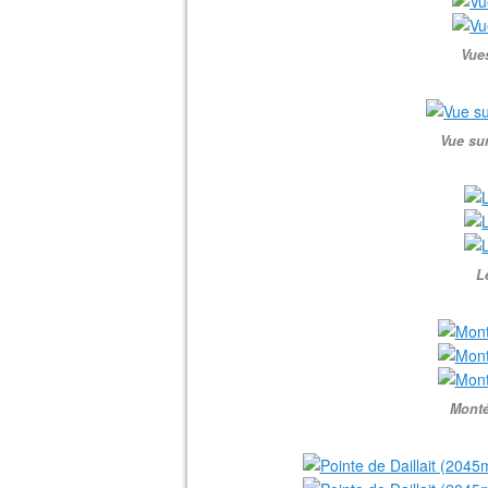
Vues
Vue sur
L
Monté