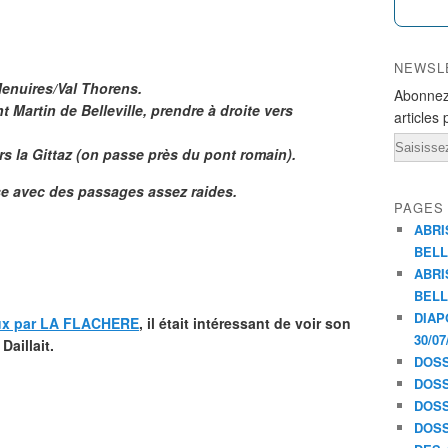
NEWSL
Menuires/Val Thorens.
Abonnez
nt Martin de Belleville, prendre à droite vers
articles 
Email
rs la Gittaz (on passe près du pont romain).
se avec des passages assez raides.
PAGES
ABRI
BELL
ABRI
BELL
DIAP
ux par LA FLACHERE
, il était intéressant de voir son
30/07
Daillait.
DOSS
DOSS
DOSS
DOSS