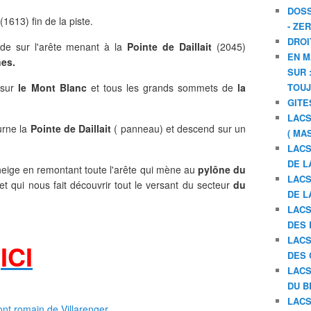
DOSS
(1613) fin de la piste.
- ZE
DROI
ide sur l'arête menant à la
Pointe de Daillait
(2045)
EN M
es.
SUR 
 sur
le Mont Blanc
et tous les grands sommets de
la
TOU
GITE
LACS
urne la
Pointe de Daillait
( panneau) et descend sur un
( MA
LACS
DE L
 neige en remontant toute l'arête qui mène au
pylône du
LACS
t qui nous fait découvrir tout le versant du secteur
du
DE L
LACS
DES 
LACS
ICI
DES 
E
LACS
DU B
LACS