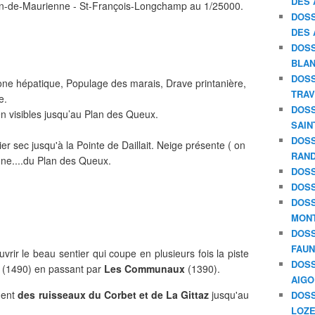
DES 
n-de-Maurienne - St-François-Longchamp au 1/25000.
DOSS
DES 
DOSS
BLAN
DOSS
one hépatique, Populage des marais, Drave printanière,
TRAV
e.
DOSS
en visibles jusqu’au Plan des Queux.
SAIN
DOSS
r sec jusqu'à la Pointe de Daillait. Neige présente ( on
RAND
ône....du Plan des Queux.
DOSS
DOSS
DOSS
MON
DOSS
FAU
vrir le beau sentier qui coupe en plusieurs fois la piste
DOSS
(1490) en passant par
Les Communaux
(1390).
AIGO
ment
des ruisseaux du Corbet et de La Gittaz
jusqu'au
DOSS
LOZE