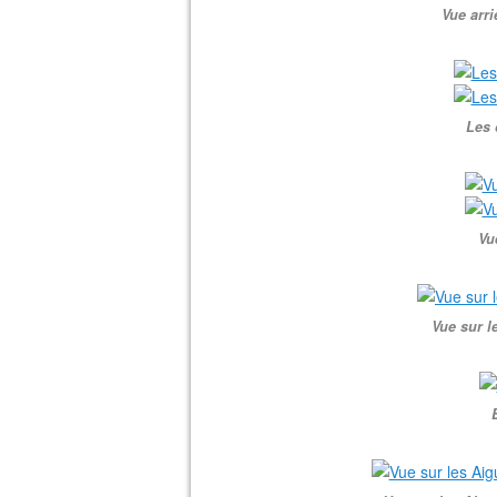
Vue arri
Les 
Vu
Vue sur l