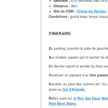
Dénivelé :
670 (données Visu GPX
Distance :
8km
Site de l'IGN :
Cirque du Génépy
Conditions :
grand beau temps chaud
ITINERAIRE
D
u parking, prendre la piste de gauch
A
ux chalets, passer par le sentier de 
C
e dernier rejoint le sentier du haut v
C
ontinuer en passant à la
1ère passer
S
'arrêter au pied des rochers de" l'e
aussi au
Col d'Ariande.
B
elles vues sur
le Roc des Eaux Noi
Petit Mont Blanc.