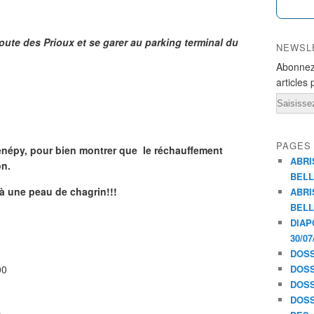
oute des Prioux et se garer au parking terminal du
NEWSL
Abonnez
articles 
Email
PAGES
Génépy, pour bien montrer que le réchauffement
ABRI
on.
BELL
 à une peau de chagrin!!!
ABRI
BELL
DIAP
30/07
DOSS
00
DOSS
DOSS
DOSS