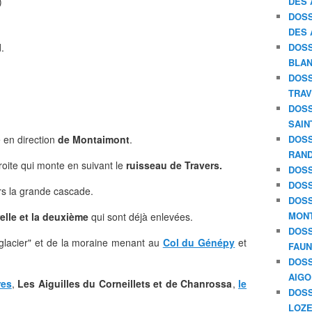
)
DES 
DOSS
DES 
.
DOSS
BLAN
DOSS
TRAV
DOSS
SAIN
e en direction
de Montaimont
.
DOSS
RAND
droite qui monte en suivant le
ruisseau de Travers.
DOSS
DOSS
ers la grande cascade.
DOSS
MON
elle et la deuxième
qui sont déjà enlevées.
DOSS
x glacier" et de la moraine menant au
Col du Génépy
et
FAU
DOSS
AIGO
res
,
Les Aiguilles du Corneillets et de Chanrossa
,
le
DOSS
LOZE