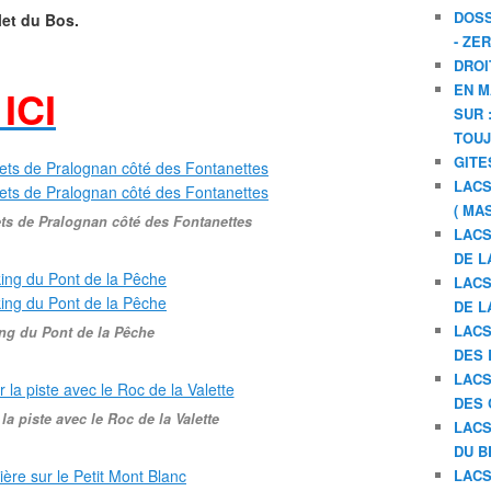
DOSS
let du Bos.
- ZE
DROI
EN M
ICI
SUR 
TOU
GITE
LACS
( MA
ts de Pralognan côté des Fontanettes
LACS
DE L
LACS
DE L
LACS
ng du Pont de la Pêche
DES 
LACS
DES 
 la piste avec le Roc de la Valette
LACS
DU B
LACS