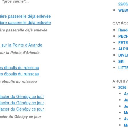
"gros cairns"...
22/03
WEB
CATÉG
Rand
ère passerelle déjà enlevée
PEC
FET
ALPI
sur la Pointe d'Ariande
DIVE
SKI
LITT
ARCHI
 éboulis du ruisseau
2026
A
Ju
Ju
M
acier du Génépy ce jour
Av
M