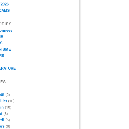
/2026
CAMS
ORIES
onnées
HE
ES
NISME
RS
ERATURE
VES
oût
(2)
illet
(10)
in
(10)
ai
(8)
ril
(6)
ars
(6)