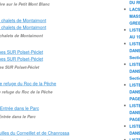
DU R
ère sur le Petit Mont Blanc
LACS
MASS
GREE
LIST
chalets de Montaimont
AU 19
LIST
DANS 
Secti
LIST
es SUR Polset-Péclet
DANS 
Secti
LIST
DANS
e refuge du Roc de la Pêche
PAGE
LIST
DANS
Entrée dans le Parc
PAGE
LIST
DANS
LIST