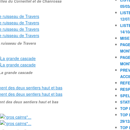
illes du Corneillet et de Chanrossa
05/03
LIST
12/07
LIST
14/10
MISE
 ruisseau de Travers
PAGE
MON
PAGE
MON
PREV
La grande cascade
ACCI
REF
RESP
SPE
t des deux sentiers haut et bas
STAT
TOP 
TOP 
29/12
TOP 