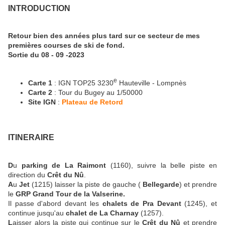
INTRODUCTION
Retour bien des années plus tard sur ce secteur de mes
premières courses de ski de fond.
Sortie du 08 - 09 -2023
e
Carte 1
: IGN TOP25 3230
Hauteville - Lompnès
Carte 2
: Tour du Bugey au 1/50000
Site IGN
:
Plateau de Retord
ITINERAIRE
D
u
parking de La Raimont
(1160), suivre la belle piste en
direction du
Crêt du Nû
.
A
u
Jet
(1215) laisser la piste de gauche (
Bellegarde
) et prendre
le
GRP Grand Tour de la Valserine.
Il passe d'abord devant les
chalets de Pra Devant
(1245), et
continue jusqu'au
chalet de La Charnay
(1257).
L
aisser alors la piste qui continue sur le
Crêt du Nû
et prendre