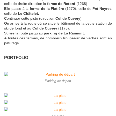
celle de droite direction la
ferme de Retord
(1268).
E
lle passe à la
ferme de la Platière
(1270), celle de
Pré Neyret
,
celle de
Le Châtelet.
C
ontinuer cette piste (direction
Col de Cuvery
).
O
n arrive à la route où se situe le bâtiment de la petite station de
ski de fond et au
Col de Cuvery
(1175).
S
uivre la route jusqu'au
parking de La Raimont.
A
toutes ces fermes, de nombreux troupeaux de vaches sont en
pâturage.
PORTFOLIO
Parking de départ