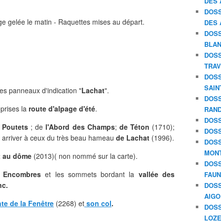
DES 
DOSS
e gelée le matin - Raquettes mises au départ.
DES 
DOSS
BLAN
DOSS
TRAV
DOSS
SAIN
es panneaux d'indication "
Lachat
".
DOSS
prises la
route d'alpage d'été
.
RAND
DOSS
 Poutets
; de
l'Abord des Champs
;
de Téton
(1710);
DOSS
 arriver à ceux du très beau hameau
de Lachat
(1996).
DOSS
MON
et au dôme
(2013)( non nommé sur la carte).
DOSS
s Encombres
et les sommets bordant la
vallée des
FAU
nc.
DOSS
AIGO
te de la Fenêtre
(2268) et
son col
.
DOSS
LOZE