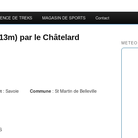
ENCE DE TREKS
MAGASIN DE SPORTS
Contact
3m) par le Châtelard
METEO
t
: Savoie
Commune
: St Martin de Belleville
S