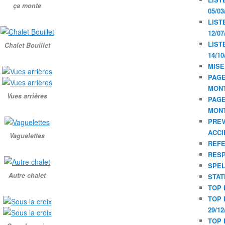
ça monte
05/03
LIST
12/07
LIST
Chalet Bouillet
14/10
MISE
PAGE
MON
Vues arrières
PAGE
MON
PREV
ACCI
Vaguelettes
REF
RESP
SPE
Autre chalet
STAT
TOP 
TOP 
29/12
TOP 