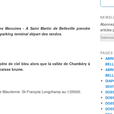
NEWSL
Abonnez
Les Menuires - A Saint Martin de Belleville prendre
articles 
 parking terminal départ des randos.
Email
PAGES
ABRI
mpête de ciel bleu alors que la vallée de Chambéry à
BELL
épaisse brume.
ABRI
BELL
DIAP
30/07
e Maurienne -St-François Longchamp au 1/25000.
DOSS
DOSS
DOSS
DOSS