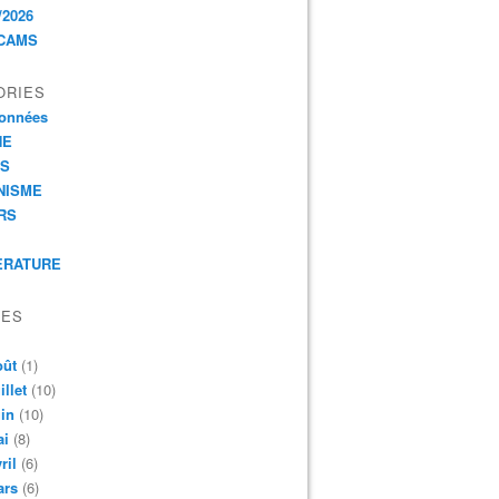
/2026
CAMS
ORIES
onnées
HE
ES
NISME
RS
ERATURE
VES
oût
(1)
illet
(10)
in
(10)
ai
(8)
ril
(6)
ars
(6)