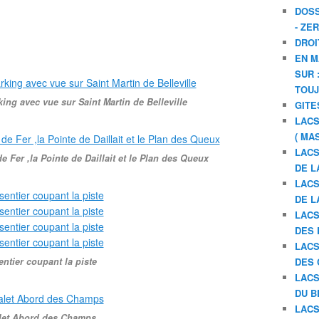
DOSS
- ZE
DROI
EN M
SUR 
TOU
ing avec vue sur Saint Martin de Belleville
GITE
LACS
( MA
LACS
de Fer ,la Pointe de Daillait et le Plan des Queux
DE L
LACS
DE L
LACS
DES 
LACS
entier coupant la piste
DES 
LACS
DU B
LACS
let Abord des Champs