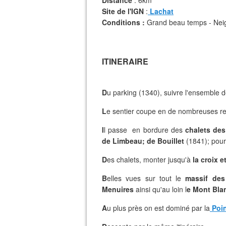
Distance
: 6km
Site de l'IGN
:
Lachat
Conditions :
Grand beau temps - Neig
ITINERAIRE
D
u parking (1340), suivre l'ensemble d
L
e sentier coupe en de nombreuses re
I
l passe en bordure des
chalets des
de Limbeau;
de Bouillet
(1841); pour
D
es chalets, monter jusqu'à
la croix 
B
elles vues sur tout le
massif de
Menuires
ainsi qu'au loin l
e Mont Bla
A
u plus près on est dominé par la
Poin