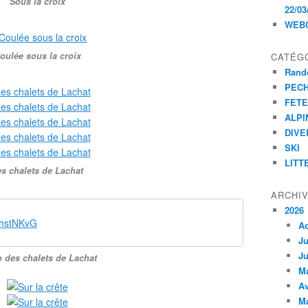
Sous la croix
22/03
WEB
oulée sous la croix
CATÉG
Rand
PEC
FET
ALPI
DIVE
SKI
LITT
s chalets de Lachat
ARCHI
2026
hstNKvG
A
Ju
Ju
 des chalets de Lachat
M
Av
M