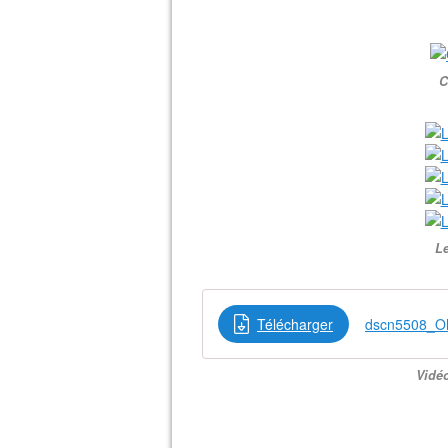
C
Le
Télécharger
dscn5508_O
Vidéo