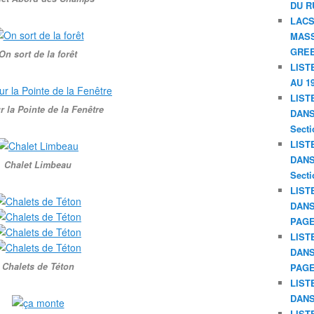
DU R
LACS
MASS
GREE
On sort de la forêt
LIST
AU 19
LIST
r la Pointe de la Fenêtre
DANS 
Secti
LIST
DANS 
Chalet Limbeau
Secti
LIST
DANS
PAGE
LIST
DANS
Chalets de Téton
PAGE
LIST
DANS
LIST