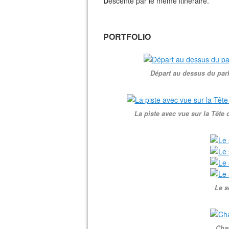
D
escente par le même itinéraire.
PORTFOLIO
Départ au dessus du park
La piste avec vue sur la Tête 
Le s
Cha