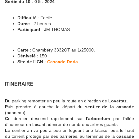
Sortie du 10 - 0 5 - 2024
Difficulté
: Facile
Durée
: 2 heures
Participant
: JM THOMAS
Carte
: Chambéry 3332OT au 1/25000.
Dénivelé
: 150
Site de l'IGN :
Cascade Doria
ITINERAIRE
D
u parking remonter un peu la route en direction de
Lovettaz.
P
uis prendre à gauche le départ du
sentier de la cascade
(panneau).
C
e dernier descend rapidement sur
l'arboretum
par l'allée
d'honneur en faisant admirer de nombreux arbres géants.
L
e sentier arrive peu à peu en logeant une falaise, puis le haut
du torrent protégé par des barrières, au terminus de la
cascade