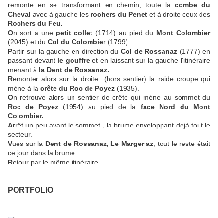
remonte en se transformant en chemin, toute la
combe du
Cheval
avec à gauche les
rochers du Penet
et à droite ceux des
Rochers du Feu.
O
n sort à une
petit collet
(1714) au pied du
Mont Colombier
(2045) et du
Col du Colombie
r (1799).
P
artir sur la gauche en direction du
Col de Rossanaz
(1777) en
passant devant
le gouffre
et en laissant sur la gauche l'itinéraire
menant à
la Dent de Rossanaz.
R
emonter alors sur la droite (hors sentier) la raide croupe qui
mène à la
crête du Roc de Poyez
(1935).
O
n retrouve alors un sentier de crête qui mène au sommet du
Roc de Poyez
(1954) au pied de la
face Nord du Mont
Colombier.
A
rrêt un peu avant le sommet , la brume enveloppant déjà tout le
secteur.
V
ues sur la
Dent de Rossanaz, Le Margeriaz
, tout le reste était
ce jour dans la brume.
R
etour par le même itinéraire.
PORTFOLIO