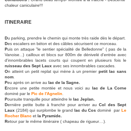
chaleur caniculaire!!!
ITINERAIRE
D
u parking, prendre le chemin qui monte très raide dès le départ.
D
es escaliers en béton et des câbles sécurisent ce morceau.
P
uis on attaque "le sentier spécialité de Belledonne" ( pas de la
Vanoise...) cailloux et blocs sur 800m de dénivelé d'entrée avec
d'innombrables lacets courts qui coupent en plusieurs fois le
ruisseau des Sept Laux
avec ses innombrables cascades.
O
n atteint un petit replat qui mène à un premier
petit lac sans
nom
.
P
eu après on arrive au
lac de la Sagne.
E
ncore une petite montée et nous voici au
lac de La Corne
dominé par le
Pic de l'Agnelin
.
P
oursuite tranquille pour atteindre le
lac Jeplan.
D
ernière petite butte à franchir pour arriver au
Col des Sept
Laux
(2184) qui surplombe le grand
lac du Cos
dominé par
Le
Rocher Blanc
et
la Pyramide.
R
etour par le même itinéraire ( chapeau de rigueur....).