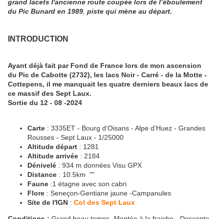
grand lacets l'ancienne route coupée lors de l’éboulement
du Pic Bunard en 1989
,
piste qui mène au départ.
INTRODUCTION
Ayant déjà fait par Fond de France lors de mon ascension
du Pic de Cabotte (2732), les lacs Noir - Carré - de la Motte -
Cottepens, il me manquait les quatre derniers beaux lacs de
ce massif des Sept Laux.
Sortie du 12 - 08 -2024
Carte
: 3335ET - Bourg d’Oisans - Alpe d’Huez - Grandes
Rousses - Sept Laux - 1/25000
Altitude départ
: 1281
Altitude arrivée
: 2184
Dénivelé
: 934 m données Visu GPX
Distance
: 10.5km ""
Faune
:1 étagne avec son cabri
Flore
: Seneçon-Gentiane jaune -Campanules
Site de l'IGN
:
Col des Sept Laux
Conditions :
Grand beau temps- Montée à la fraiche - Descente