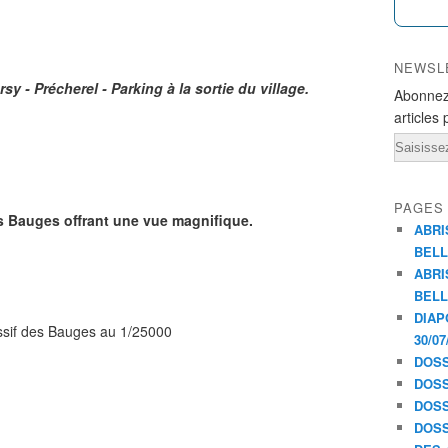
NEWSL
y - Précherel - Parking à la sortie du village.
Abonnez
articles 
Email
PAGES
Bauges offrant une vue magnifique.
ABRI
BELL
ABRI
BELL
DIAP
sif des Bauges au 1/25000
30/07
DOSS
DOSS
DOSS
DOSS