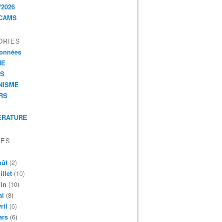
/2026
CAMS
ORIES
onnées
HE
ES
NISME
RS
ERATURE
VES
oût
(2)
illet
(10)
in
(10)
ai
(8)
ril
(6)
ars
(6)