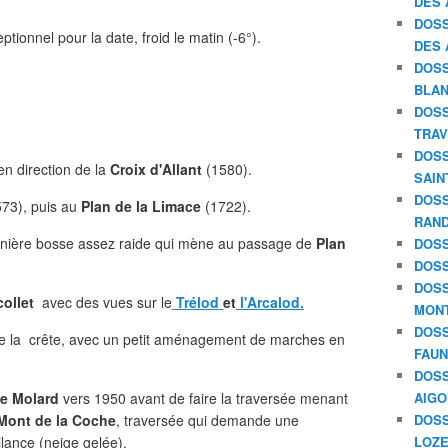
DES 
DOSS
onnel pour la date, froid le matin (-6°).
DES 
DOSS
BLAN
DOSS
TRAV
DOSS
en direction de la
Croix d'Allant
(1580).
SAIN
DOSS
73), puis au
Plan de la Limace
(1722).
RAND
rnière bosse assez raide qui mène au passage de
Plan
DOSS
DOSS
DOSS
collet
avec des vues sur le
Trélod
et
l'Arcalod.
MON
DOSS
onge la crête, avec un petit aménagement de marches en
FAU
DOSS
Le Molard
vers 1950 avant de faire la traversée menant
AIGO
 Mont de la Coche
, traversée qui demande une
DOSS
ilance (neige gelée).
LOZE