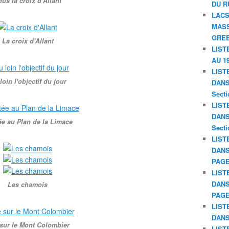
us la croix d'Allant
DU R
LACS
MASS
GREE
La croix d'Allant
LIST
AU 19
LIST
loin l'objectif du jour
DANS 
Secti
LIST
DANS 
e au Plan de la Limace
Secti
LIST
DANS
PAGE
LIST
DANS
Les chamois
PAGE
LIST
DANS
sur le Mont Colombier
LIST