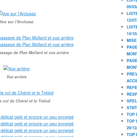
05/03
LIST
12/07
Vue sur l'Arclusaz
LIST
14/10
MISE
PAGE
assage de Plan Mollard et vue arrière
MON
PAGE
MON
PREV
Vue arrière
ACCI
REF
RESP
SPE
e col de Chérel et le Trélod
STAT
TOP 
TOP 
29/12
TOP 