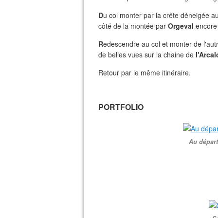
D
u col monter par la crête déneigée a
côté de la montée par
Orgeval
encore 
R
edescendre au col et monter de l'au
de belles vues sur la chaine de
l'Arcal
Retour par le même itinéraire.
PORTFOLIO
Au départ