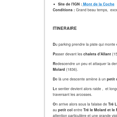
Site de l'IGN :
Mont de la Coche
Conditions :
Grand beau temps, excepti
ITINERAIRE
D
u parking prendre la piste qui monte 
P
asser devant les
chalets d'Allant
(15
R
edescendre un peu et attaquer la de
Molard
(1836).
D
e là une descente amène à un
petit 
L
e sentier devient alors raide , et l
traversant les arcosses.
O
n arrive alors sous la falaise de
Tré 
au
petit col
entre
Tré le Molard et le
attention particulière et une grande vig