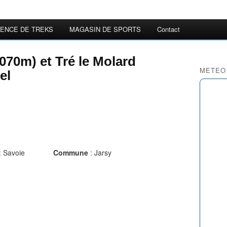
ENCE DE TREKS
MAGASIN DE SPORTS
Contact
070m) et Tré le Molard
METEO
el
: Savoie
Commune
: Jarsy