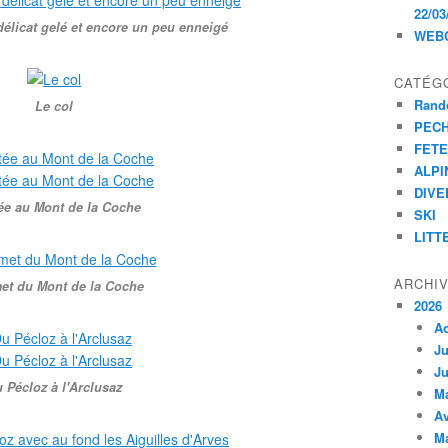
22/03
délicat gelé et encore un peu enneigé
WEB
CATÉG
Rand
Le col
PEC
FET
ALPI
DIVE
ée au Mont de la Coche
SKI
LITT
ARCHI
t du Mont de la Coche
2026
A
Ju
Ju
 Pécloz à l'Arclusaz
M
Av
M