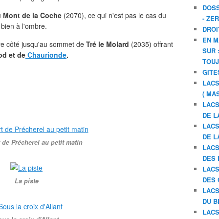
DOSS
u
Mont de la Coche
(2070), ce qui n'est pas le cas du
- ZE
bien à l'ombre.
DROI
EN M
tre côté jusqu'au sommet de
Tré le Molard
(2035) offrant
SUR 
od et de
Chaurionde
.
TOU
GITE
LACS
( MA
LACS
DE L
LACS
DE L
 de Précherel au petit matin
LACS
DES 
LACS
DES 
La piste
LACS
DU B
LACS