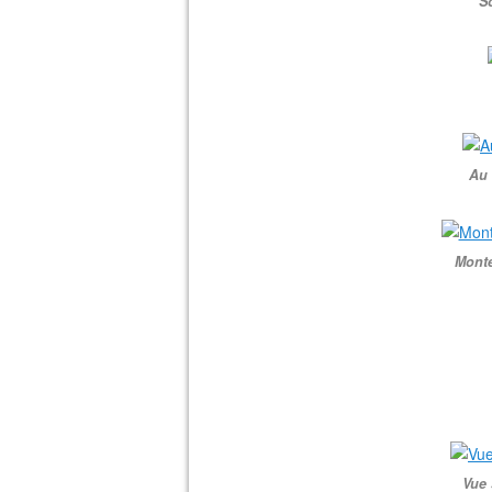
So
Au 
Monté
Vue 