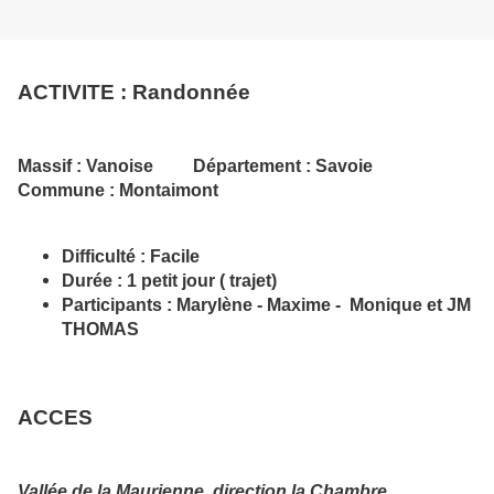
ACTIVITE
: Randonnée
Massif
: Vanoise
Département :
Savoie
Commune
: Montaimont
Difficulté
: Facile
Durée
: 1 petit jour ( trajet)
Participants
: Marylène - Maxime - Monique et JM
THOMAS
ACCES
Vallée de la Maurienne, direction la Chambre.