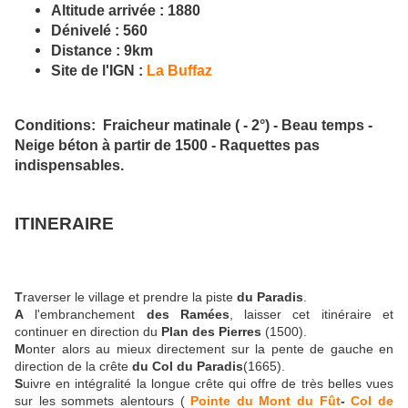
Altitude arrivée
: 1880
Dénivelé
: 560
Distance
: 9km
Site de l'IGN
:
La Buffaz
Conditions
: Fraicheur matinale ( - 2°) - Beau temps -
Neige béton à partir de 1500 - Raquettes pas
indispensables.
ITINERAIRE
T
raverser le village et prendre la piste
du Paradis
.
A
l'embranchement
des Ramées
, laisser cet itinéraire et
continuer en direction du
Plan des Pierres
(1500).
M
onter alors au mieux directement sur la pente de gauche en
direction de la crête
du Col du Paradis
(1665).
S
uivre en intégralité la longue crête qui offre de très belles vues
sur les sommets alentours (
Pointe du Mont du Fût
-
Col de