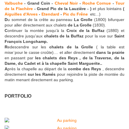
Valbuche
- Grand Coin -
Cheval Noir
-
Roche Cornue
-
Tour
de la Flachère
- Grand Pic de la Lauzière - )
et plus lointains
(
Aiguilles d'Arves
-
Etendard
-
Pic du Frêne
etc...)
D
u sommet de la crête au panneau
La Grolle
(1800) bifurquer
pour aller directement aux chalets
de La Grolle
(1830).
C
ontinuer la montée jusqu'à la
Croix de la Buffaz
(1880) et
descendre jusqu'aux
chalets de la Buffaz
pour la vue sur
Saint
François Longchamp.
R
edescendre sur les
chalets de la Grolle
( la table est
mise¨pour le casse croûte).... et aller directement
dans la prairie
en passant par
les chalets des Reys , de la Traverse, de la
Dame, du Cadet et à la chapelle Saint Marguerite..
A
près la chapelle au départ de la
combe des Reys
, descendre
directement
sur les Ramés
pour rejoindre la piste de montée du
matin menant directement au parking.
PORTFOLIO