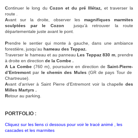
C
ontinuer le long du
Cozon et du pré Illétaz,
et traverser la
route .
A
vant sur la droite, observer les
magnifiques marmites
sculptées par le Cozon
jusqu’à retrouver la route
départementale juste avant le pont.
P
rendre le sentier qui monte à gauche, dans une ambiance
forestière, jusqu’au
hameau des Teppaz.
Traverser le hameau et au panneau
Les Teppaz 830 m
, prendre
à droite en direction
de la Combe .
A
La Combe
(760 m), poursuivre en direction de
Saint-Pierre-
d’Entremont
par
le chemin des Mules
(GR de pays Tour de
Chartreuse).
A
vant d'arriver à Saint Pierre d'Entremont voir la chapelle
des
Milles Martyrs .
R
etour au parking.
PORTFOLIO :
Cliquez sur les liens ci dessous pour voir le tracé animé , les
cascades et les marmites