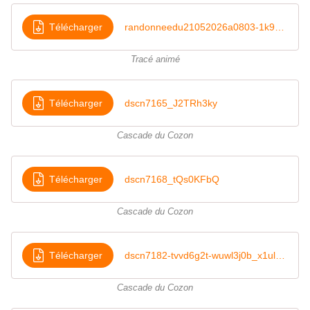
Télécharger
randonneedu21052026a0803-1k9woukt-rsmympog-idzbrvff-efgj6wrm-ml9r3xmy_zkpJzmfB
Tracé animé
Télécharger
dscn7165_J2TRh3ky
Cascade du Cozon
Télécharger
dscn7168_tQs0KFbQ
Cascade du Cozon
Télécharger
dscn7182-tvvd6g2t-wuwl3j0b_x1ulGEFe
Cascade du Cozon