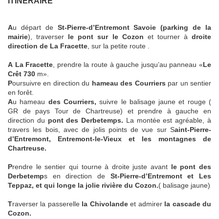
ITINERAIRE
A
u départ de
St-Pierre-d’Entremont Savoie (parking de la
mairie
), traverser
le pont sur le Cozon
et tourner à
droite
direction de La Fracette
, sur la petite route .
A
La Fracette
, prendre la route à gauche jusqu’au panneau «
Le
Crêt 730
m».
P
oursuivre en direction du
hameau des Courriers
par un sentier
en forêt.
A
u hameau
des Courriers,
suivre le balisage jaune et rouge (
GR de pays Tour de Chartreuse) et prendre à gauche en
direction du
pont des Derbetemps.
La montée est agréable, à
travers les bois, avec de jolis points de vue sur S
aint-Pierre-
d’Entremont, Entremont-le-Vieux et les montagnes de
Chartreuse.
P
rendre le sentier qui tourne à droite juste avant
le pont des
Derbetemp
s en direction de
St-Pierre-d’Entremont et Les
Teppaz, et qui longe la jolie rivière du Cozon.
( balisage jaune)
T
raverser la passerelle
la Chivolande
et admirer
la cascade du
Cozon.