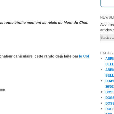
NEWSL
route étroite montant au relais du Mont du Chat.
Abonnez
articles 
Email
PAGES
haleur caniculaire, cette rando déjà faite par
le Col
ABRI
BELL
ABRI
BELL
DIAP
30/07
000
DOSS
DOSS
DOSS
DOSS