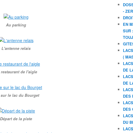
DOSS
- ZE
DROI
EN M
Au parking
SUR 
TOU
GITE
L'antenne relais
LACS
( MA
LACS
DE L
 restaurant de l'aigle
LACS
DE L
LACS
 sur le lac du Bourget
DES 
LACS
DES 
LACS
Départ de la piste
DU B
LACS