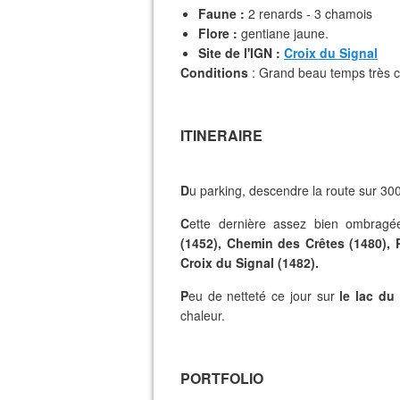
Faune :
2 renards - 3 chamois
Flore :
gentiane jaune.
Site de l'IGN :
Croix du Signal
Conditions
: Grand beau temps très c
ITINERAIRE
D
u parking, descendre la route sur 300
C
ette dernière assez bien ombrag
(1452), Chemin des Crêtes (1480), 
Croix du Signal (1482).
P
eu de netteté ce jour sur
le lac du
chaleur.
PORTFOLIO