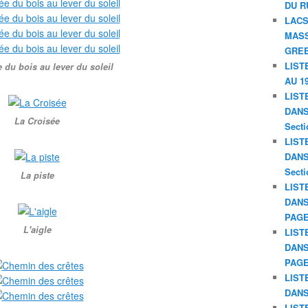
DU R
LACS
MASS
GREE
LIST
 du bois au lever du soleil
AU 19
LIST
DANS 
La Croisée
Secti
LIST
DANS 
Secti
La piste
LIST
DANS
PAGE
L'aigle
LIST
DANS
PAGE
LIST
DANS
LIST