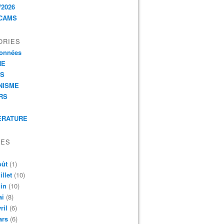
/2026
CAMS
ORIES
onnées
HE
ES
NISME
RS
ERATURE
VES
oût
(1)
illet
(10)
in
(10)
ai
(8)
ril
(6)
ars
(6)