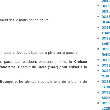
DES 
DOSS
DES 
DOSS
haud dès le matin bonne heure.
BLAN
DOSS
TRAV
DOSS
SAIN
DOSS
m pour arriver au départ de la piste sur la gauche.
RAND
DOSS
ée, passe par plusieurs embranchements,
la Croisée
DOSS
Panorama, Chemin de Crête (1447) pour arriver à la
DOSS
MON
 Bourget
et les alentours compte tenu de la brume de
DOSS
FAU
DOSS
AIGO
DOSS
LOZE