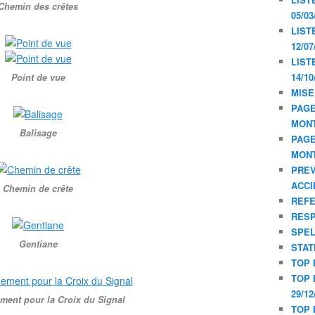
Chemin des crêtes
05/03
LIST
12/07
LIST
14/10
Point de vue
MISE
PAGE
MON
Balisage
PAGE
MON
PREV
ACCI
Chemin de crête
REF
RESP
SPE
Gentiane
STAT
TOP 
TOP 
29/12
ent pour la Croix du Signal
TOP 