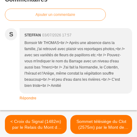
Ajouter un commentaire
S
STEFFAN
03/07/2026 17:57
Bonsoir Mr THOMAS<br /> Après une absence dans la
famille, j'ai retrouvé avec plaisir vos reportages photos,<br />
avec ses variétés de fleurs de papillons etc.<br /> Pouvez-
vous m'indiquer le nom du Barrage avec un niveau d'eau
aussi bas ?merci<br /> J'ai fait la Normandie, le Cotentin,
l'héraut et l'Ariège, même constat la végétation souffre
beaucoup<br /> et peu d'eau dans les rivières.<br /> C'est
bien triste<br /> Amitié
Répondre
< Croix du Signal (1482m)
Sommet télésiège du Clot
par le Relais du Mont du
(2575m) par le Mont de
Chat.
l'Ane (2400m). >