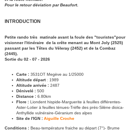
Pour le retour déviation par Beaufort.
INTRODUCTION
Petite rando très matinale avant la foule des "touristes"pour
visionner l'itinéraire de la crête menant au Mont Joly (2525)
passant par les Têtes du Véleray (2452) et de la Combaz
(2445).
Sortie du 02 - 07 - 2026
Carte :
3531OT Megève au 1/25000
Altitude départ
: 1989
Altitude arrivée :
2487
Dénivelé :
500
Distance :
6.80km
Flore :
Liondent hispide-Marguerite à feuilles différentes-
Aster-Lotier à feuilles ténues-Trèfle des prés-Silène dioica-
Anthyllide vulnéraire-Géranium des alpes
Site de l'IGN :
Aiguille Croche
Conditions :
Beau-température fraiche au départ (7°)- Brume