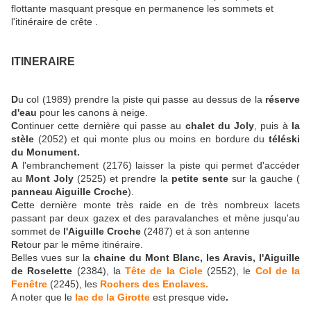
flottante masquant presque en permanence les sommets et
l'itinéraire de crête .
ITINERAIRE
D
u col (1989) prendre la piste qui passe au dessus de la
réserve
d'eau
pour les canons à neige.
C
ontinuer cette dernière qui passe au
chalet du Joly
, puis à
la
stèle
(2052) et qui monte plus ou moins en bordure du
téléski
du Monument.
A
l'embranchement (2176) laisser la piste qui permet d'accéder
au
Mont Joly
(2525) et prendre la
petite sente
sur la gauche (
panneau Aiguille Croche
).
C
ette dernière monte très raide en de très nombreux lacets
passant par deux gazex et des paravalanches et mène jusqu'au
sommet de
l'Aiguille Croche
(2487) et à son antenne
R
etour par le même itinéraire.
Belles vues sur la
chaine du Mont Blanc, les Aravis, l'Aiguille
de Roselette
(2384), la
Tête de la Cicle
(2552), le
Col de la
Fenêtre
(2245), les
Rochers des Enclaves.
A noter que le
lac de la Girotte
est presque vide
.