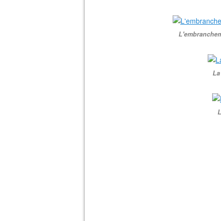
L'embrancheme
La
L