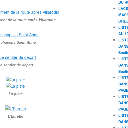
DU R
LACS
MASS
nt de la route après Villarodin
GREE
LIST
AU 19
LIST
 chapelle Saint Anne
DANS 
Secti
LIST
e sentier de départ
DANS 
Secti
LIST
DANS
PAGE
La piste
LIST
DANS
PAGE
LIST
L'Eurette
DANS
LIST