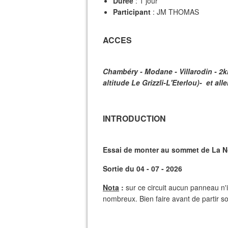
Durée
: 1 jour
Participant
: JM THOMAS
ACCES
Chambéry - Modane - Villarodin - 2km
altitude Le Grizzli-L'Eterlou)- et al
INTRODUCTION
Essai de monter au sommet de La No
Sortie du 04 - 07 - 2026
Nota
:
sur ce circuit aucun panneau n
nombreux. Bien faire avant de partir s