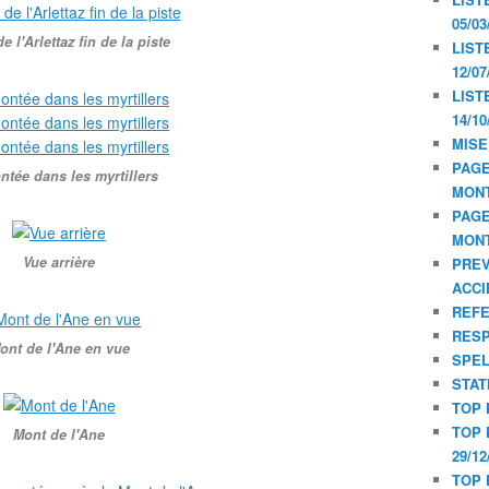
05/03
e l'Arlettaz fin de la piste
LIST
12/07
LIST
14/10
MISE
PAGE
ntée dans les myrtillers
MON
PAGE
MON
Vue arrière
PREV
ACCI
REF
RESP
ont de l'Ane en vue
SPE
STAT
TOP 
TOP 
Mont de l'Ane
29/12
TOP 