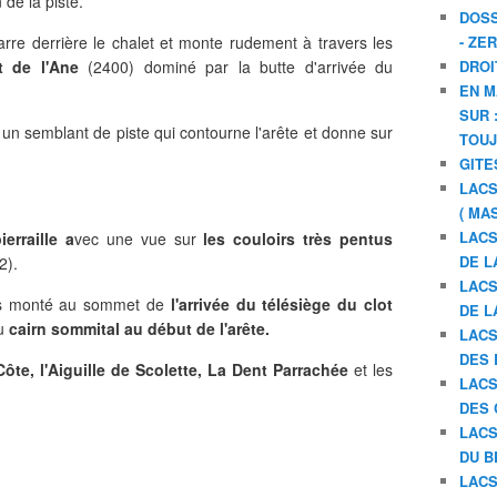
 de la piste.
DOSS
rre derrière le chalet et monte rudement à travers les
- ZE
 de l'Ane
(2400) dominé par la butte d'arrivée du
DROI
EN M
SUR 
un semblant de piste qui contourne l'arête et donne sur
TOU
GITE
LACS
( MA
LACS
ierraille a
vec une vue sur
les couloirs très pentus
DE L
2).
LACS
uis monté au sommet de
l'arrivée du télésiège du clot
DE L
au
cairn sommital au début de l'arête.
LACS
DES 
ôte, l'Aiguille de Scolette, La Dent Parrachée
et les
LACS
DES 
LACS
DU B
LACS