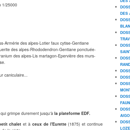
DES 
u 1/25000
DOSS
DES 
DOSS
BLAN
DOSS
TRAV
ss-Armérie des alpes-Lotier faux cytise-Gentiane
DOSS
guerite des alpes-Rhododendron-Gentiane ponctuée-
SAIN
ranium des alpes-Lis martagon-Epervière des murs-
DOSS
se.
RAND
DOSS
 caniculaire...
DOSS
DOSS
MON
DOSS
FAU
DOSS
r qui grimpe durement jusqu'à
la plateforme EDF.
AIGO
DOSS
petit chalet
et à
ceux de l'Eurette
(1875) et continue
LOZE