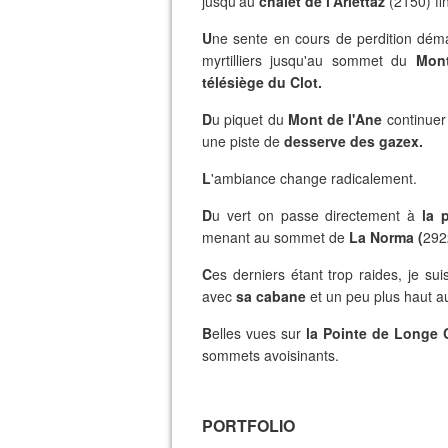
jusqu'au
chalet de l'Arlettaz
(2150) fin
U
ne sente en cours de perdition déma
myrtilliers jusqu'au sommet du
Mont
télésiège du Clot.
D
u piquet du
Mont de l'Ane
continuer 
une piste de
desserve des gazex.
L
'ambiance change radicalement.
D
u vert on passe directement à
la p
menant au sommet de
La Norma (
292
C
es derniers étant trop raides, je s
avec
sa cabane
et un peu plus haut 
B
elles vues sur
la Pointe de Longe C
sommets avoisinants.
PORTFOLIO