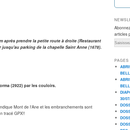
NEWSL
Abonnez
articles 
 après prendre la petite route à droite (Restaurant
Email
ler jusqu'au parking de la chapelle Saint Anne (1678).
PAGES
ABRI
BELL
ABRI
rma (2922) par les couloirs.
BELL
DIAP
30/07
DOSS
'indique Mont de l'Ane et les embranchements sont
DOSS
on tracé GPX!!
DOSS
DOSS