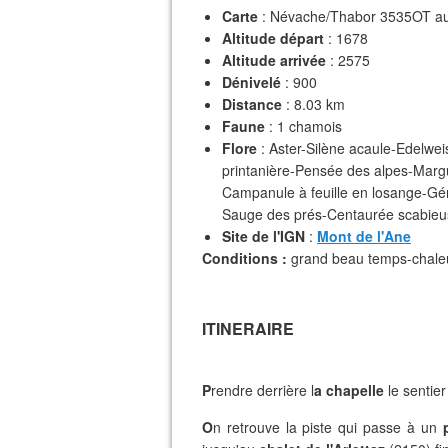
Carte
: Névache/Thabor 3535OT a
Altitude départ
: 1678
Altitude arrivée
: 2575
Dénivelé
: 900
Distance
: 8.03 km
Faune
: 1 chamois
Flore
: Aster-Silène acaule-Edelwei
printanière-Pensée des alpes-Mar
Campanule à feuille en losange-Gé
Sauge des prés-Centaurée scabieu
Site de l'IGN
:
Mont de l'Ane
Conditions :
grand beau temps-chaleur
ITINERAIRE
P
rendre derrière l
a chapelle
le sentie
O
n retrouve la piste qui passe à un