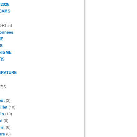
/2026
CAMS
ORIES
onnées
HE
ES
NISME
RS
ERATURE
VES
oût
(2)
illet
(10)
in
(10)
ai
(8)
ril
(6)
ars
(6)