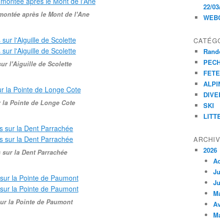
22/03
 montée après le Mont de l'Ane
WEB
CATÉG
Rand
PEC
ur l'Aiguille de Scolette
FET
ALPI
DIVE
 la Pointe de Longe Cote
SKI
LITT
ARCHI
2026
 sur la Dent Parrachée
A
Ju
Ju
M
ur la Pointe de Paumont
Av
M