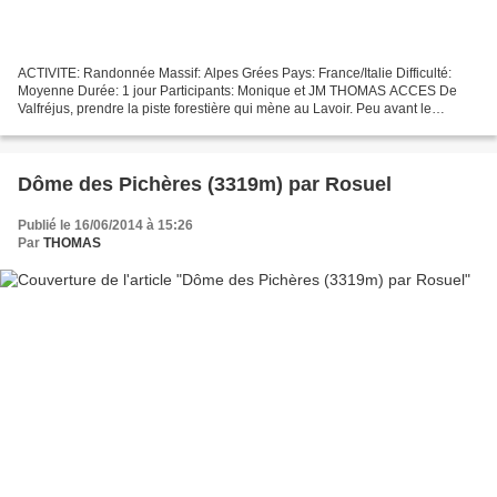
ACTIVITE: Randonnée Massif: Alpes Grées Pays: France/Italie Difficulté:
Moyenne Durée: 1 jour Participants: Monique et JM THOMAS ACCES De
Valfréjus, prendre la piste forestière qui mène au Lavoir. Peu avant le
parking, tourner à gauche(chevrerie) et monter...
Dôme des Pichères (3319m) par Rosuel
Publié le 16/06/2014 à 15:26
Par
THOMAS