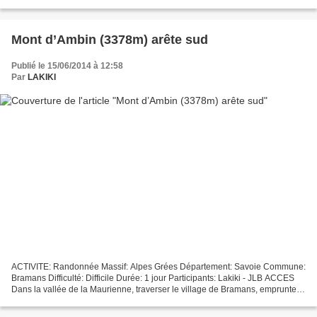
qui mène jusqu'au parking...
Mont d’Ambin (3378m) arête sud
Publié le 15/06/2014 à 12:58
Par
LAKIKI
ACTIVITE: Randonnée Massif: Alpes Grées Département: Savoie Commune:
Bramans Difficulté: Difficile Durée: 1 jour Participants: Lakiki - JLB ACCES
Dans la vallée de la Maurienne, traverser le village de Bramans, emprunter
la départementale 100 qui passe...