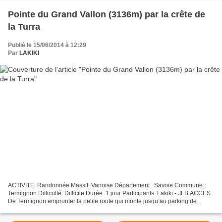
Pointe du Grand Vallon (3136m) par la crête de
la Turra
Publié le 15/06/2014 à 12:29
Par
LAKIKI
ACTIVITE: Randonnée Massif: Vanoise Département : Savoie Commune:
Termignon Difficulté :Difficile Durée :1 jour Participants: Lakiki - JLB ACCES
De Termignon emprunter la petite route qui monte jusqu’au parking de
Bellecombe et au Plan du Lac. Elle était...