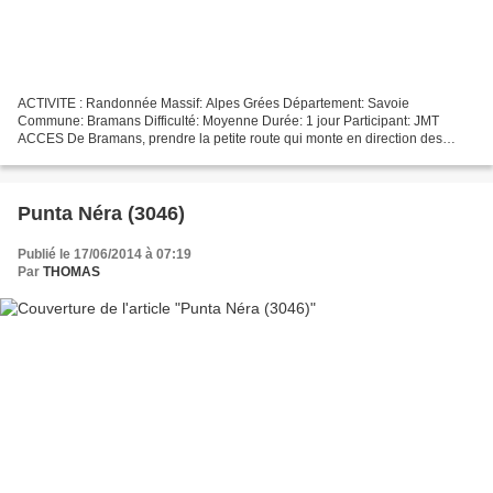
ACTIVITE : Randonnée Massif: Alpes Grées Département: Savoie
Commune: Bramans Difficulté: Moyenne Durée: 1 jour Participant: JMT
ACCES De Bramans, prendre la petite route qui monte en direction des
refuges du Suffet et d'Ambin. Au hameau du Planay, continuer...
Punta Néra (3046)
Publié le 17/06/2014 à 07:19
Par
THOMAS