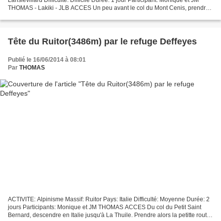
THOMAS - Lakiki - JLB ACCES Un peu avant le col du Mont Cenis, prendre
à gauche une piste (La Fémaz) qui...
Tête du Ruitor(3486m) par le refuge Deffeyes
Publié le 16/06/2014 à 08:01
Par
THOMAS
ACTIVITE: Alpinisme Massif: Ruitor Pays: Italie Difficulté: Moyenne Durée: 2
jours Participants: Monique et JM THOMAS ACCES Du col du Petit Saint
Bernard, descendre en Italie jusqu'à La Thuile. Prendre alors la petitte route