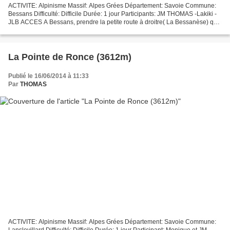
ACTIVITE: Alpinisme Massif: Alpes Grées Département: Savoie Commune:
Bessans Difficulté: Difficile Durée: 1 jour Participants: JM THOMAS -Lakiki -
JLB ACCES A Bessans, prendre la petite route à droitre( La Bessanèse) qui
monte au hameau des Vincendières...
La Pointe de Ronce (3612m)
Publié le 16/06/2014 à 11:33
Par
THOMAS
ACTIVITE: Alpinisme Massif: Alpes Grées Département: Savoie Commune:
Lanslevillard Difficulté: Difficile Durée: 1 jour Participant: Monique et JM