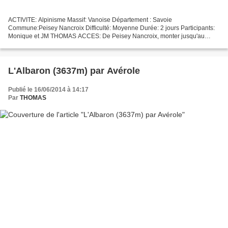
ACTIVITE: Alpinisme Massif: Vanoise Département : Savoie
Commune:Peisey Nancroix Difficulté: Moyenne Durée: 2 jours Participants:
Monique et JM THOMAS ACCES: De Peisey Nancroix, monter jusqu'au
parking terminal du refuge de Rosuel ( vous ne serez pas...
L'Albaron (3637m) par Avérole
Publié le 16/06/2014 à 14:17
Par
THOMAS