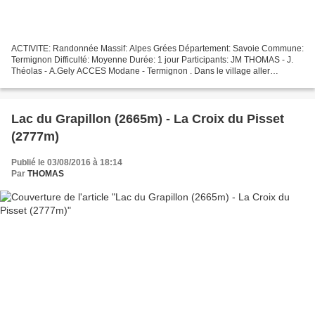
ACTIVITE: Randonnée Massif: Alpes Grées Département: Savoie Commune:
Termignon Difficulté: Moyenne Durée: 1 jour Participants: JM THOMAS - J.
Théolas - A.Gely ACCES Modane - Termignon . Dans le village aller
jusqu'au virage et tourner à droite pour traverser...
Lac du Grapillon (2665m) - La Croix du Pisset
(2777m)
Publié le 03/08/2016 à 18:14
Par
THOMAS