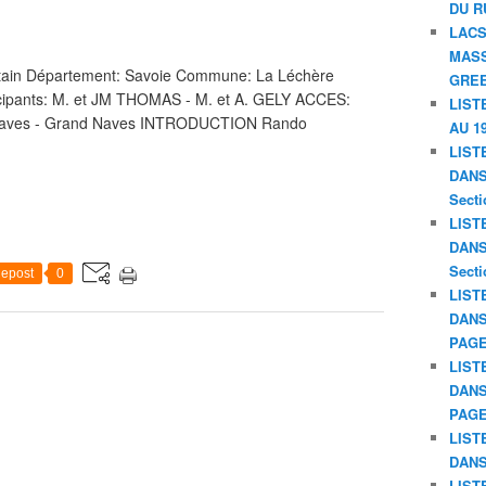
DU R
LACS
MASS
rtain Département: Savoie Commune: La Léchère
GREE
ticipants: M. et JM THOMAS - M. et A. GELY ACCES:
LIST
ur- Naves - Grand Naves INTRODUCTION Rando
AU 19
LIST
DANS 
Secti
LIST
DANS 
Secti
epost
0
LIST
DANS
PAGE
LIST
DANS
PAGE
LIST
DANS
LIST