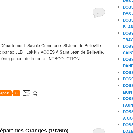
DES 
DOSS
…
DES 
DOSS
BLAN
DOSS
TRAV
 Département: Savoie Commune: St Jean de Belleville
DOSS
cipants: JLB - Lakiki+ ACCES A Saint Jean de Belleville,
SAIN
 de déneigement de la route. INTRODUCTION...
DOSS
RAND
DOSS
DOSS
DOSS
MON
epost
0
DOSS
FAU
DOSS
AIGO
DOSS
 départ des Granges (1926m)
LOZE
…