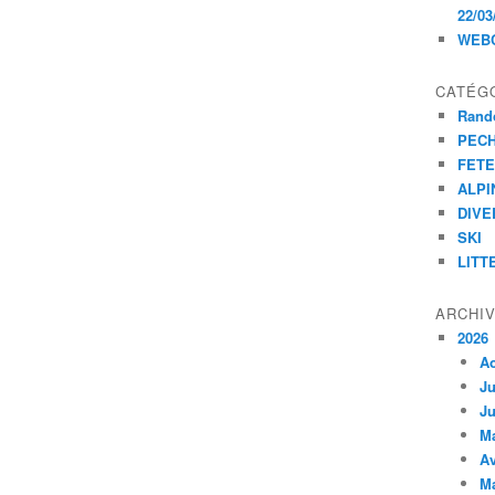
22/03
WEB
CATÉG
Rand
PEC
FET
ALPI
DIVE
SKI
LITT
ARCHI
2026
A
Ju
Ju
M
Av
M