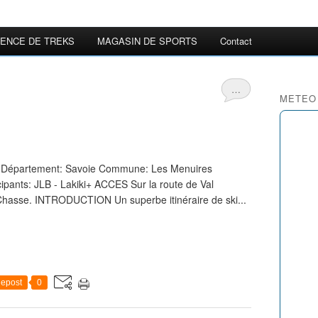
ENCE DE TREKS
MAGASIN DE SPORTS
Contact
…
METEO
e Département: Savoie Commune: Les Menuires
cipants: JLB - Lakiki+ ACCES Sur la route de Val
 Chasse. INTRODUCTION Un superbe itinéraire de ski...
epost
0