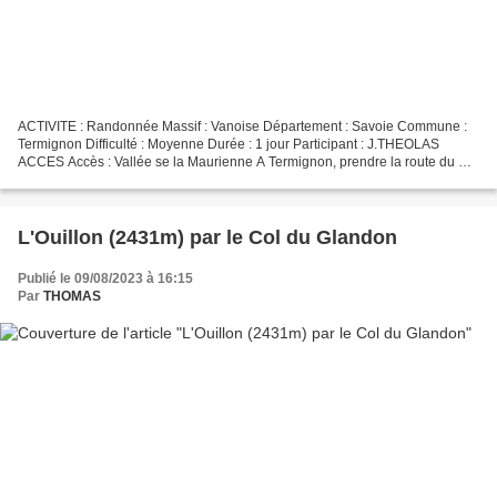
ACTIVITE : Randonnée Massif : Vanoise Département : Savoie Commune :
Termignon Difficulté : Moyenne Durée : 1 jour Participant : J.THEOLAS
ACCES Accès : Vallée se la Maurienne A Termignon, prendre la route du Col
de l’Iseran, et au premier virage, prendre...
L'Ouillon (2431m) par le Col du Glandon
Publié le 09/08/2023 à 16:15
Par
THOMAS