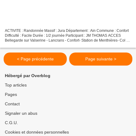
ACTIVITE : Randonnée Massif : Jura Département : Ain Commune : Confort
Difficulté : Facile Durée : 1/2 journée Participant : JM THOMAS ACCES
Bellegarde sur Valserine - Lancrans - Confort- Station de Menthières- Col de
Menthières et son parking. INTRODUCTION...
< Page précédente
Page suivante >
Hébergé par Overblog
Top articles
Pages
Contact
Signaler un abus
C.G.U.
Cookies et données personnelles