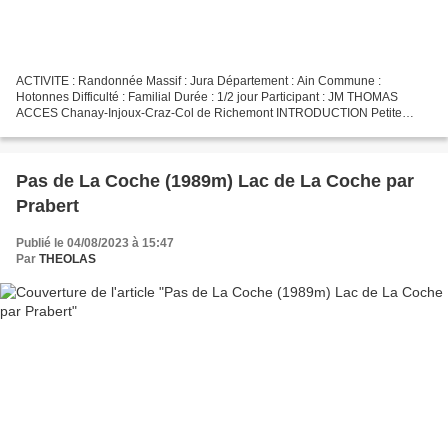
ACTIVITE : Randonnée Massif : Jura Département : Ain Commune :
Hotonnes Difficulté : Familial Durée : 1/2 jour Participant : JM THOMAS
ACCES Chanay-Injoux-Craz-Col de Richemont INTRODUCTION Petite
promenade sur la GTJ (Grande Traversée du Jura) entre...
Pas de La Coche (1989m) Lac de La Coche par
Prabert
Publié le 04/08/2023 à 15:47
Par
THEOLAS