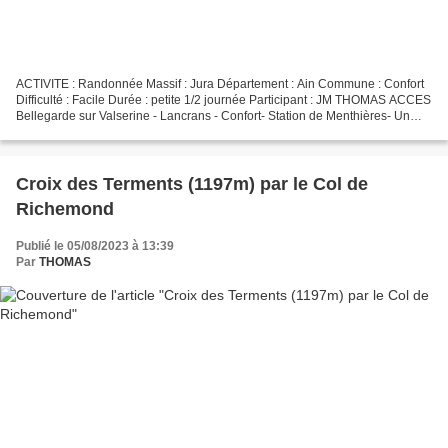
ACTIVITE : Randonnée Massif : Jura Département : Ain Commune : Confort
Difficulté : Facile Durée : petite 1/2 journée Participant : JM THOMAS ACCES
Bellegarde sur Valserine - Lancrans - Confort- Station de Menthières- Un
peu avant au lieu dit Le château(1076)...
Croix des Terments (1197m) par le Col de
Richemond
Publié le 05/08/2023 à 13:39
Par
THOMAS