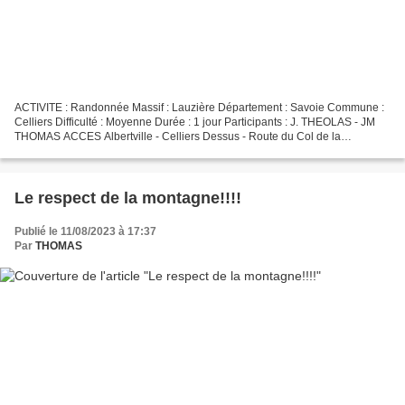
ACTIVITE : Randonnée Massif : Lauzière Département : Savoie Commune :
Celliers Difficulté : Moyenne Durée : 1 jour Participants : J. THEOLAS - JM
THOMAS ACCES Albertville - Celliers Dessus - Route du Col de la
Madeleine - petit parking avant le pont des...
Le respect de la montagne!!!!
Publié le 11/08/2023 à 17:37
Par
THOMAS