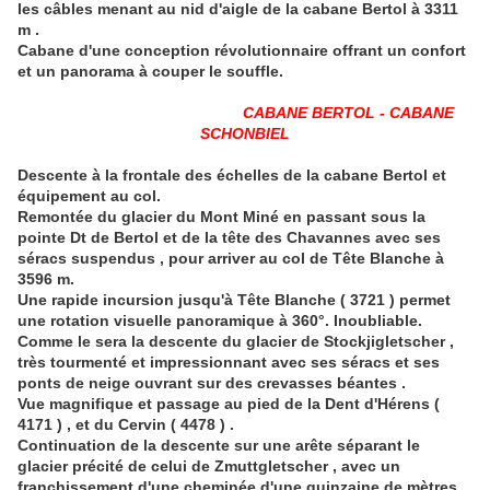
les câbles menant au nid d'aigle de la cabane Bertol à 3311
m .
Cabane d'une conception révolutionnaire offrant un confort
et un panorama à couper le souffle.
CABANE BERTOL - CABANE
SCHONBIEL
Descente à la frontale des échelles de la cabane Bertol et
équipement au col.
Remontée du glacier du Mont Miné en passant sous la
pointe Dt de Bertol et de la tête des Chavannes avec ses
séracs suspendus , pour arriver au col de Tête Blanche à
3596 m.
Une rapide incursion jusqu'à Tête Blanche ( 3721 ) permet
une rotation visuelle panoramique à 360°. Inoubliable.
Comme le sera la descente du glacier de Stockjigletscher ,
très tourmenté et impressionnant avec ses séracs et ses
ponts de neige ouvrant sur des crevasses béantes .
Vue magnifique et passage au pied de la Dent d'Hérens (
4171 ) , et du Cervin ( 4478 ) .
Continuation de la descente sur une arête séparant le
glacier précité de celui de Zmuttgletscher , avec un
franchissement d'une cheminée d'une quinzaine de mètres