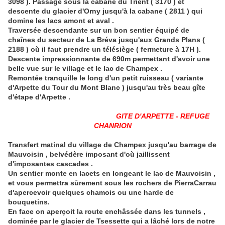
3098 ). Passage sous la cabane du Trient ( 3170 ) et
descente du glacier d'Orny jusqu'à la cabane ( 2811 ) qui
domine les lacs amont et aval .
Traversée descendante sur un bon sentier équipé de
chaînes du secteur de La Bréva jusqu'aux Grands Plans (
2188 ) où il faut prendre un télésiège ( fermeture à 17H ).
Descente impressionnante de 690m permettant d'avoir une
belle vue sur le village et le lac de Champex .
Remontée tranquille le long d'un petit ruisseau ( variante
d'Arpette du Tour du Mont Blanc ) jusqu'au très beau gîte
d'étape d'Arpette .
GITE D'ARPETTE - REFUGE
CHANRION
Transfert matinal du village de Champex jusqu'au barrage de
Mauvoisin , belvédère imposant d'où jaillissent
d'imposantes cascades .
Un sentier monte en lacets en longeant le lac de Mauvoisin ,
et vous permettra sûrement sous les rochers de PierraCarrau
d'apercevoir quelques chamois ou une harde de
bouquetins.
En face on aperçoit la route enchâssée dans les tunnels ,
dominée par le glacier de Tsessette qui a lâché lors de notre