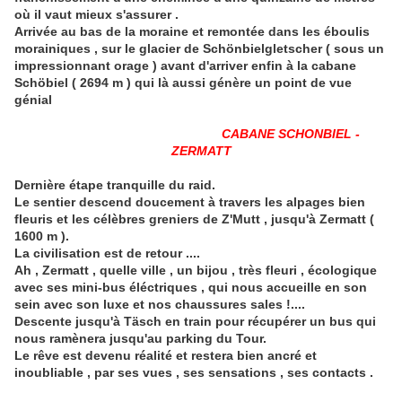
où il vaut mieux s'assurer .
Arrivée au bas de la moraine et remontée dans les éboulis
morainiques , sur le glacier de Schönbielgletscher ( sous un
impressionnant orage ) avant d'arriver enfin à la cabane
Schöbiel ( 2694 m ) qui là aussi génère un point de vue
génial
CABANE SCHONBIEL -
ZERMATT
Dernière étape tranquille du raid.
Le sentier descend doucement à travers les alpages bien
fleuris et les célèbres greniers de Z'Mutt , jusqu'à Zermatt (
1600 m ).
La civilisation est de retour ....
Ah , Zermatt , quelle ville , un bijou , très fleuri , écologique
avec ses mini-bus éléctriques , qui nous accueille en son
sein avec son luxe et nos chaussures sales !....
Descente jusqu'à Täsch en train pour récupérer un bus qui
nous ramènera jusqu'au parking du Tour.
Le rêve est devenu réalité et restera bien ancré et
inoubliable , par ses vues , ses
sensations , ses contacts .