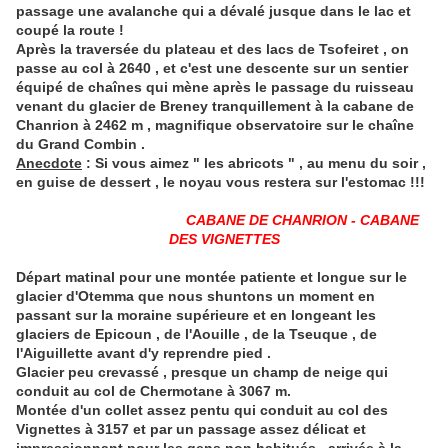
passage une avalanche qui a dévalé jusque dans le lac et
coupé la route !
Après la traversée du plateau et des lacs de Tsofeiret , on
passe au col à 2640 , et c'est une descente sur un sentier
équipé de chaînes qui mène après le passage du ruisseau
venant du glacier de Breney tranquillement à la cabane de
Chanrion à 2462 m , magnifique observatoire sur le chaîne
du Grand Combin .
Anecdote
: Si vous aimez " les abricots " , au menu du soir ,
en guise de dessert , le
noyau vous restera sur l'estomac !!!
CABANE DE CHANRION - CABANE
DES VIGNETTES
Départ matinal pour une montée patiente et longue sur le
glacier d'Otemma que nous shuntons un moment en
passant sur la moraine supérieure et en longeant les
glaciers de Epicoun , de l'Aouille , de la Tseuque , de
l'Aiguillette avant d'y reprendre pied .
Glacier peu crevassé , presque un champ de neige qui
conduit au col de Chermotane à 3067 m.
Montée d'un collet assez pentu qui conduit au col des
Vignettes à 3157 et par un passage assez délicat et