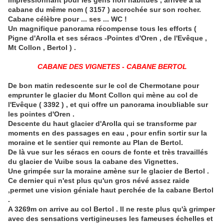
impressionnant pour les gens non habitués , arrivée à la
cabane du même nom ( 3157 ) accrochée sur son rocher.
Cabane célèbre pour ... ses ... WC !
Un magnifique panorama récompense tous les efforts (
Pigne d'Arolla et ses séracs -Pointes d'Oren , de l'Evêque ,
Mt Collon , Bertol ) .
CABANE DES VIGNETES - CABANE
BERTOL
De bon matin redescente sur le col de Chermotane pour
emprunter le glacier du Mont Collon qui mène au col de
l'Evêque ( 3392 ) , et qui offre un panorama inoubliable sur
les pointes d'Oren .
Descente du haut glacier d'Arolla qui se transforme par
moments en des passages en eau , pour enfin sortir sur la
moraine et le sentier qui remonte au Plan de Bertol.
De là vue sur les séracs en cours de fonte et très travaillés
du glacier de Vuibe sous la cabane des Vignettes.
Une grimpée sur la moraine amène sur le glacier de Bertol .
Ce dernier qui n'est plus qu'un gros névé assez raide
,permet une vision géniale haut perchée de la cabane Bertol
.
A 3269m on arrive au col Bertol . Il ne reste plus qu'à grimper
avec des sensations vertigineuses les fameuses échelles et