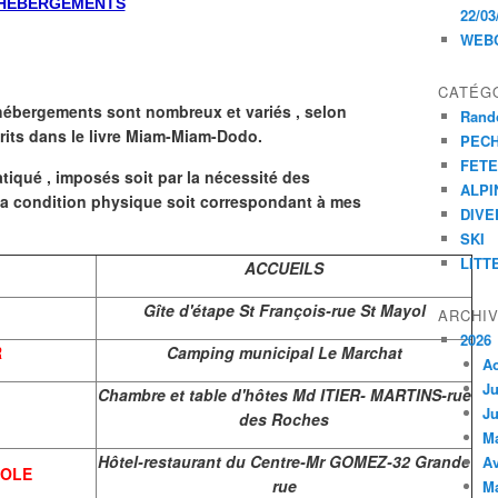
HEBERGEMENTS
22/03
WEB
CATÉG
 hébergements sont nombreux et variés , selon
Rand
crits dans le livre Miam-Miam-Dodo.
PEC
FET
ratiqué , imposés soit par la nécessité des
ALPI
 la condition physique soit correspondant à mes
DIVE
SKI
LITT
ACCUEILS
Gîte d'étape St François-rue St Mayol
ARCHI
2026
R
Camping municipal Le Marchat
A
Ju
Chambre et table d'hôtes Md ITIER- MARTINS-rue
Ju
des Roches
M
Hôtel-restaurant du Centre-Mr GOMEZ-32 Grande
Av
NOLE
rue
M