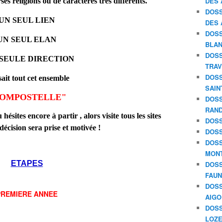
DES 
ses religions ou de caractères très différents.
DOSS
UN SEUL LIEN
DES 
DOSS
UN SEUL ELAN
BLAN
DOSS
SEULE DIRECTION
TRAV
DOSS
sait tout cet ensemble
SAIN
OMPOSTELLE"
DOSS
RAND
sites encore à partir , alors visite tous les sites
DOSS
 décision sera prise et motivée !
DOSS
DOSS
MON
ETAPES
DOSS
FAU
DOSS
PREMIERE ANNEE
AIGO
DOSS
LOZE