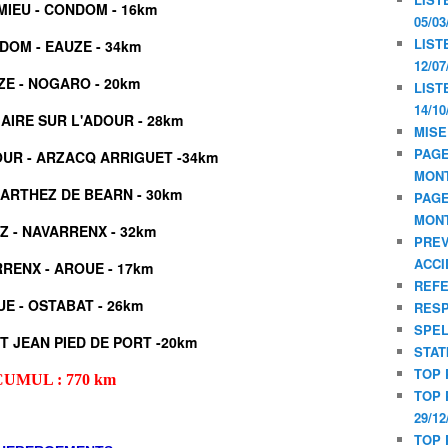
MIEU - CONDOM - 16km
05/03
LIST
DOM - EAUZE - 34km
12/07
ZE - NOGARO - 20km
LIST
14/10
AIRE SUR L'ADOUR - 28km
MISE
PAGE
OUR - ARZACQ ARRIGUET -34km
MON
 ARTHEZ DE BEARN - 30km
PAGE
MON
Z - NAVARRENX - 32km
PREV
ACCI
RENX - AROUE - 17km
REF
E - OSTABAT - 26km
RESP
SPE
T JEAN PIED DE PORT -20km
STAT
TOP 
CUMUL : 770 km
TOP 
29/12
TOP 