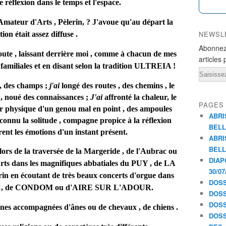
 réflexion dans le temps et l'espace.
 Amateur d'Arts , Pèlerin, ? J'avoue qu'au départ la
NEWSL
ion était assez diffuse .
Abonnez
oute , laissant derrière moi , comme à chacun de mes
articles 
 familiales et en disant selon la tradition ULTREIA !
Email
s , des champs ;
j'ai
longé des routes , des chemins , le
, noué des connaissances ;
J'ai
affronté la chaleur, le
PAGES
 physique d'un genou mal en point , des ampoules
ABRI
connu la solitude , compagne propice à la réflexion
BELL
rent les émotions d'un instant présent.
ABRI
BELL
 lors de la traversée de la Margeride , de l'Aubrac ou
DIAP
rts dans les magnifiques abbatiales du PUY , de LA
30/07
en écoutant de très beaux concerts d'orgue dans
DOSS
SAC, de CONDOM ou d'AIRE SUR L'ADOUR.
DOSS
DOSS
sonnes accompagnées d'ânes ou de chevaux , de chiens .
DOSS