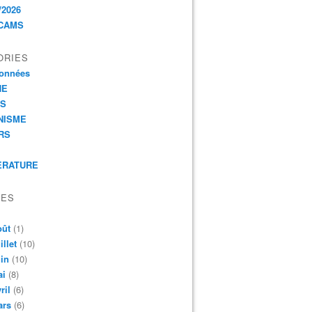
/2026
CAMS
ORIES
onnées
HE
ES
NISME
RS
ERATURE
VES
oût
(1)
illet
(10)
in
(10)
ai
(8)
ril
(6)
ars
(6)