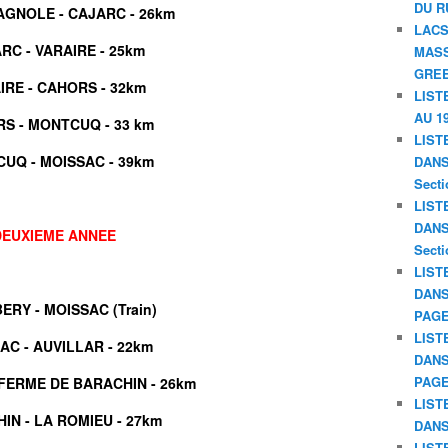
DU R
GNOLE - CAJARC - 26km
LACS
RC - VARAIRE - 25km
MASS
GREE
IRE - CAHORS - 32km
LIST
AU 19
S - MONTCUQ - 33 km
LIST
UQ - MOISSAC - 39km
DANS 
Secti
LIST
DANS 
DEUXIEME ANNEE
Secti
LIST
DANS
RY - MOISSAC (Train)
PAGE
LIST
AC - AUVILLAR - 22km
DANS
PAGE
 FERME DE BARACHIN - 26km
LIST
IN - LA ROMIEU - 27km
DANS
LIST