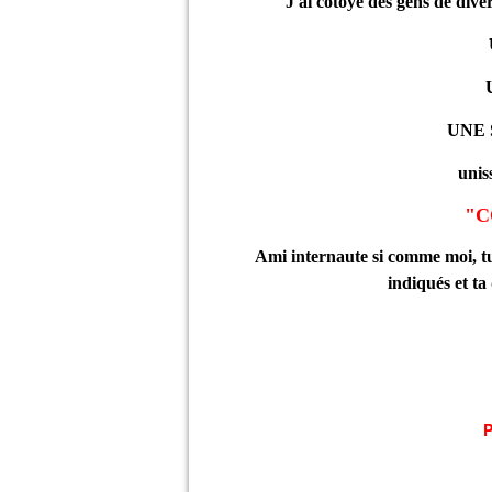
J'ai côtoyé des gens de diver
UNE 
unis
"C
Ami internaute si comme moi, tu hé
indiqués et ta