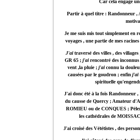
Car cela engage une
Partir à quel titre : Randonneur ,
motivat
Je me suis mis tout simplement en r
voyages , une partie de mes racines
J'ai
traversé des villes , des village
GR 65 ;
j'ai
rencontré des inconnus 
vent ,la pluie ;
j'ai
connu la douleur
causées par le goudron ; enfin
j'ai
spirituelle qu'engend
J'ai donc été à la fois Randonneur ,
du causse de Quercy ; Amateur d'A
ROMIEU ou de CONQUES ; Pèlerin 
les cathédrales de MOIS
J'ai croisé des Vététistes , des per