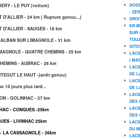
DOSS
RY - LE PUY (voiture)
- ZE
 D'ALLIER - 24 km ( Rupture genou...)
DROI
EN M
T D'ALLIER - SAUGES - 18 km
SUR 
TOU
 ALBAN SUR LIMAGNOLE - 31 km
GITE
MAGNOLE - QUATRE CHEMINS - 25 km
LACS
( MA
HEMINS - AUBRAC - 28 km
LACS
DE L
EGUT LE HAUT -(arrêt genou)
LACS
e 15 jours plus tard...
DE L
LACS
ON - GOLINHAC - 27 km
DES 
LACS
HAC - CONQUES -25km
DES 
UES - LIVINHAC 25km
LACS
DU B
 - LA CASSAGNOLE - 26km
LACS