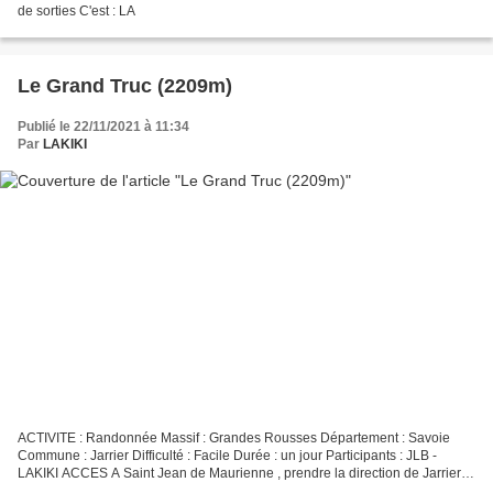
de sorties C'est : LA
Le Grand Truc (2209m)
Publié le 22/11/2021 à 11:34
Par
LAKIKI
ACTIVITE : Randonnée Massif : Grandes Rousses Département : Savoie
Commune : Jarrier Difficulté : Facile Durée : un jour Participants : JLB -
LAKIKI ACCES A Saint Jean de Maurienne , prendre la direction de Jarrier et
Notre Dame, continuer jusqu'à Léard,...