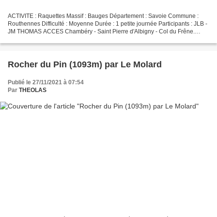
ACTIVITE : Raquettes Massif : Bauges Département : Savoie Commune :
Routhennes Difficulté : Moyenne Durée : 1 petite journée Participants : JLB -
JM THOMAS ACCES Chambéry - Saint Pierre d'Albigny - Col du Frêne.
INTRODUCTION La météo se maintient au beau,...
Rocher du Pin (1093m) par Le Molard
Publié le 27/11/2021 à 07:54
Par
THEOLAS