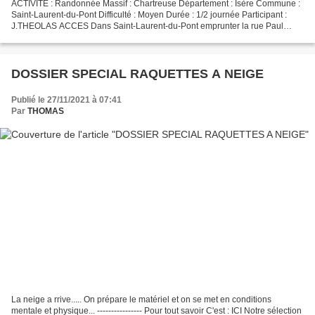
ACTIVITE : Randonnée Massif : Chartreuse Département : Isère Commune :
Saint-Laurent-du-Pont Difficulté : Moyen Durée : 1/2 journée Participant :
J.THEOLAS ACCES Dans Saint-Laurent-du-Pont emprunter la rue Paul
Paturle, puis le Chemin du Château, parking...
DOSSIER SPECIAL RAQUETTES A NEIGE
Publié le 27/11/2021 à 07:41
Par
THOMAS
La neige a rrive..... On prépare le matériel et on se met en conditions
mentale et physique... ---------------- Pour tout savoir C'est : ICI Notre sélection