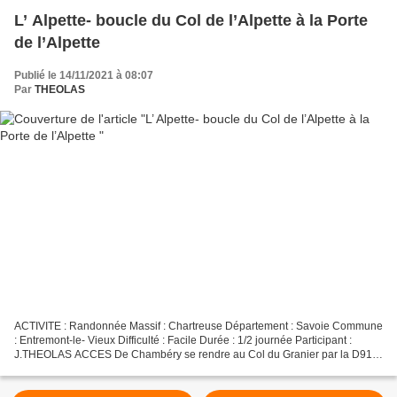
L’ Alpette- boucle du Col de l’Alpette à la Porte
de l’Alpette
Publié le 14/11/2021 à 08:07
Par
THEOLAS
ACTIVITE : Randonnée Massif : Chartreuse Département : Savoie Commune
: Entremont-le- Vieux Difficulté : Facile Durée : 1/2 journée Participant :
J.THEOLAS ACCES De Chambéry se rendre au Col du Granier par la D912
peu avant Epernay (Commune d’Entremont-le-Vieux),...