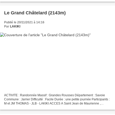
Le Grand Châtelard (2143m)
Publié le 20/11/2021 à 14:16
Par
LAKIKI
ACTIVITE : Randonnée Massif : Grandes Rousses Département : Savoie
Commune : Jarrier Difficulté : Facile Durée : une petite journée Participants :
M et JM THOMAS - JLB - LAKIKI ACCES A Saint Jean de Maurienne ,
prendre la direction de Jarrier et Notre...