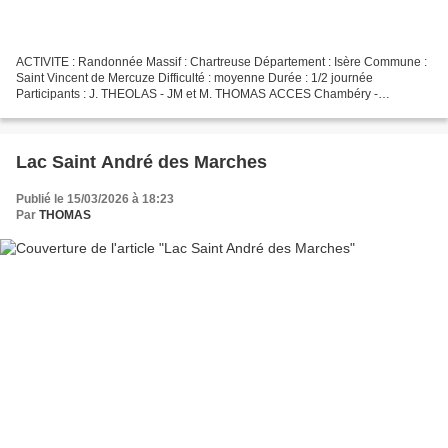
ACTIVITE : Randonnée Massif : Chartreuse Département : Isère Commune :
Saint Vincent de Mercuze Difficulté : moyenne Durée : 1/2 journée
Participants : J. THEOLAS - JM et M. THOMAS ACCES Chambéry -
Chapareillan - La Flachère (D9) - Montalieu. Se garer...
Lac Saint André des Marches
Publié le 15/03/2026 à 18:23
Par
THOMAS