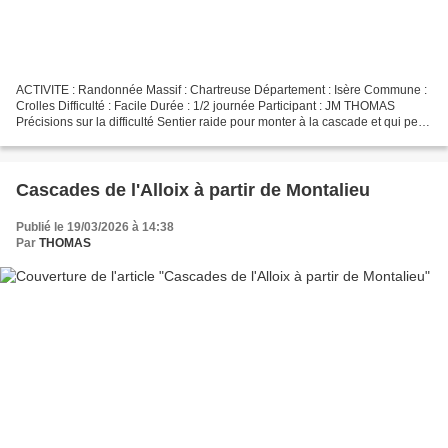
ACTIVITE : Randonnée Massif : Chartreuse Département : Isère Commune :
Crolles Difficulté : Facile Durée : 1/2 journée Participant : JM THOMAS
Précisions sur la difficulté Sentier raide pour monter à la cascade et qui peut
être glissant par temps humide.!!!...
Cascades de l'Alloix à partir de Montalieu
Publié le 19/03/2026 à 14:38
Par
THOMAS