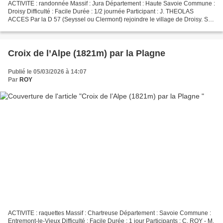
ACTIVITE : randonnée Massif : Jura Département : Haute Savoie Commune :
Droisy Difficulté : Facile Durée : 1/2 journée Participant : J. THEOLAS
ACCES Par la D 57 (Seyssel ou Clermont) rejoindre le village de Droisy. Se
garer au centre du village (quelques...
Croix de l’Alpe (1821m) par la Plagne
Publié le 05/03/2026 à 14:07
Par
ROY
ACTIVITE : raquettes Massif : Chartreuse Département : Savoie Commune :
Entremont-le-Vieux Difficulté : Facile Durée : 1 jour Participants : C. ROY - M.