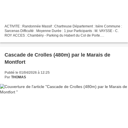
ACTIVITE : Randonnée Massif : Chartreuse Département : Isère Commune :
Sarcenas Difficulté : Moyenne Durée : 1 jour Participants : M. VAYSSE - C.
ROY ACCES : Chambéry - Parking du Habert du Col de Porte.
INTRODUCTION Le Charmant Som, un sommet tout en...
Cascade de Crolles (480m) par le Marais de
Montfort
Publié le 01/04/2026 à 12:25
Par
THOMAS