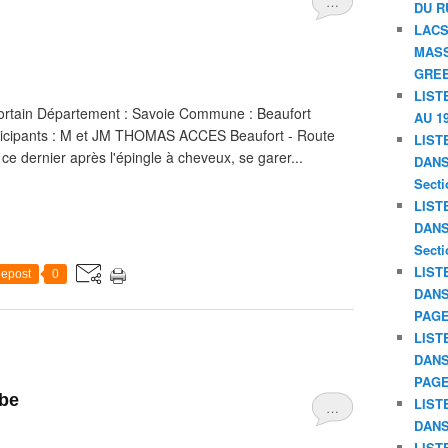
…
DU R
LACS
MASS
GREE
LIST
ortain Département : Savoie Commune : Beaufort
AU 19
articipants : M et JM THOMAS ACCES Beaufort - Route
LIST
 dernier après l'épingle à cheveux, se garer...
DANS 
Secti
LIST
DANS 
Secti
LIST
epost
0
DANS
PAGE
LIST
DANS
PAGE
mbe
LIST
…
DANS
LIST