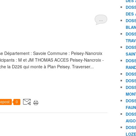
DES 
DOSS
DES 
…
DOSS
BLAN
DOSS
TRAV
DOSS
se Département : Savoie Commune : Peisey-Nancroix
SAIN
articipants : M et JM THOMAS ACCES Peisey-Nancroix -
DOSS
he la D226 qui monte à Plan Peisey. Traverser...
RAND
DOSS
DOSS
DOSS
MON
DOSS
epost
0
FAU
DOSS
AIGO
DOSS
LOZE