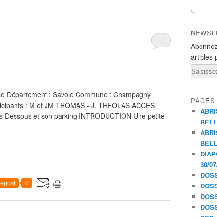
NEWSL
…
Abonnez
articles 
Email
ise Département : Savoie Commune : Champagny
PAGES
Participants : M et JM THOMAS - J. THEOLAS ACCES
ABRI
ois Dessous et son parking INTRODUCTION Une petite
BELL
ABRI
BELL
DIAP
30/07
DOSS
epost
0
DOSS
DOSS
DOSS