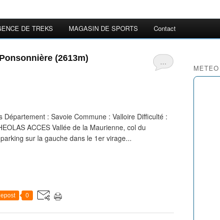
GENCE DE TREKS
MAGASIN DE SPORTS
Contact
 Ponsonnière (2613m)
…
METEO
Département : Savoie Commune : Valloire Difficulté :
 THEOLAS ACCES Vallée de la Maurienne, col du
 parking sur la gauche dans le 1er virage...
epost
0