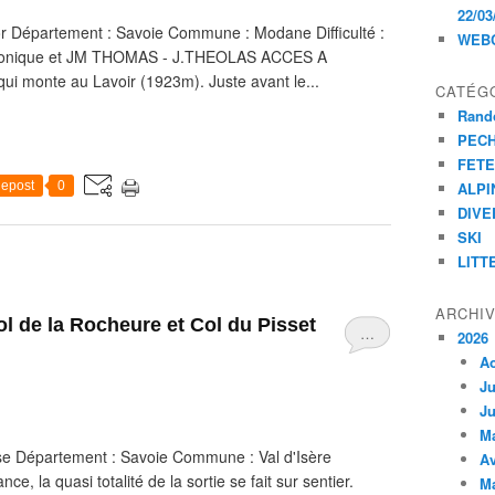
22/03
 Département : Savoie Commune : Modane Difficulté :
WEB
s : Monique et JM THOMAS - J.THEOLAS ACCES A
 qui monte au Lavoir (1923m). Juste avant le...
CATÉG
Rand
PEC
FET
epost
0
ALPI
DIVE
SKI
LITT
ARCHI
ol de la Rocheure et Col du Pisset
…
2026
A
Ju
Ju
M
e Département : Savoie Commune : Val d'Isère
Av
ce, la quasi totalité de la sortie se fait sur sentier.
M