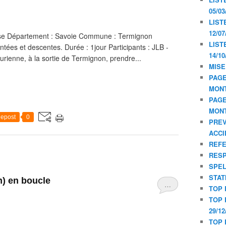
05/03
LIST
12/07
se Département : Savoie Commune : Termignon
LIST
montées et descentes. Durée : 1jour Participants : JLB -
14/10
rienne, à la sortie de Termignon, prendre...
MISE
PAGE
MON
PAGE
MON
epost
0
PREV
ACCI
REF
RESP
SPE
STAT
m) en boucle
…
TOP 
TOP 
29/12
TOP 