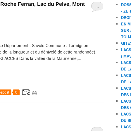
a Roche Ferran, Lac du Pelve, Mont
DOSS
…
- ZE
DROI
EN M
SUR 
TOU
GITE
se Département : Savoie Commune : Termignon
LACS
te de la longueur et du dénivelé de cette randonnée).
( MA
KIKI ACCES Dans la vallée de la Maurienne,...
LACS
DE L
LACS
DE L
LACS
epost
0
DES 
LACS
DES 
LACS
DU B
LACS