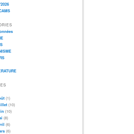
/2026
CAMS
ORIES
onnées
HE
ES
NISME
RS
ERATURE
VES
oût
(1)
illet
(10)
in
(10)
ai
(8)
ril
(6)
ars
(6)