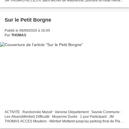
JM THOMAS ACCES A Saint Michel de Maurienne, prendre la route menant
au village de Beaune ( 1350m), puis continuer...
Sur le Petit Borgne
Publié le 08/09/2020 à 16:05
Par
THOMAS
ACTIVITE : Randonnée Massif : Vanoise Département : Savoie Commune :
Les Allues(Méribel) Difficulté : Moyenne Durée : 1 jour Participant : JM
THOMAS ACCES Moutiers - Méribel Mottaret jusqu'au parking final de Plan
Ravet. INTRODUCTION Sortie initialement...