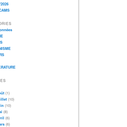
/2026
CAMS
ORIES
onnées
HE
ES
NISME
RS
ERATURE
VES
oût
(1)
illet
(10)
in
(10)
ai
(8)
ril
(6)
ars
(6)