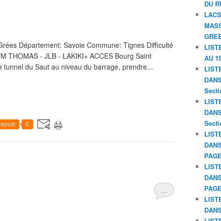
DU R
LACS
MASS
GREE
Grées Département: Savoie Commune: Tignes Difficulté
LIST
: JM THOMAS - JLB - LAKIKI+ ACCES Bourg Saint
AU 19
le tunnel du Saut au niveau du barrage, prendre...
LIST
DANS 
Secti
LIST
DANS 
Secti
epost
0
LIST
DANS
PAGE
LIST
DANS
PAGE
…
LIST
DANS
LIST