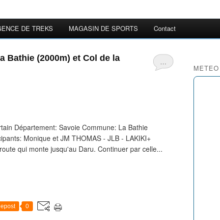
GENCE DE TREKS
MAGASIN DE SPORTS
Contact
a Bathie (2000m) et Col de la
…
METEO
tain Département: Savoie Commune: La Bathie
ticipants: Monique et JM THOMAS - JLB - LAKIKI+
route qui monte jusqu'au Daru. Continuer par celle...
epost
0