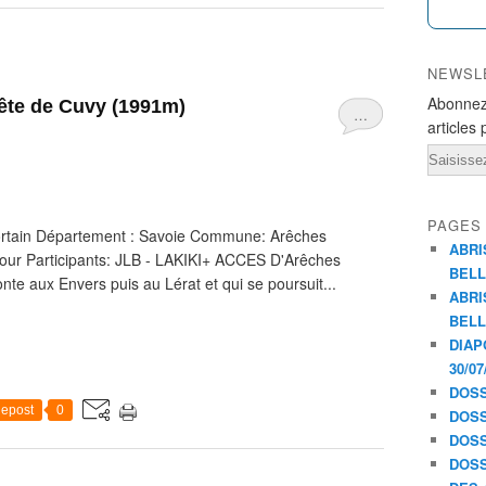
NEWSL
Abonnez
ête de Cuvy (1991m)
…
articles 
Email
PAGES
rtain Département : Savoie Commune: Arêches
ABRI
 jour Participants: JLB - LAKIKI+ ACCES D'Arêches
BELL
nte aux Envers puis au Lérat et qui se poursuit...
ABRI
BELL
DIAP
30/07
DOSS
epost
0
DOSS
DOSS
DOSS