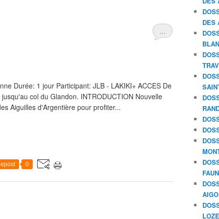
DES 
DOSS
DES 
…
DOSS
BLAN
DOSS
TRAV
DOSS
nne Durée: 1 jour Participant: JLB - LAKIKI+ ACCES De
SAIN
er jusqu'au col du Glandon. INTRODUCTION Nouvelle
DOSS
s Aiguilles d'Argentière pour profiter...
RAND
DOSS
DOSS
DOSS
MON
DOSS
epost
0
FAU
DOSS
AIGO
DOSS
LOZE