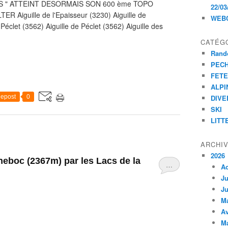
 " ATTEINT DESORMAIS SON 600 ème TOPO
22/03
Aiguille de l'Epaisseur (3230) Aiguille de
WEB
 Péclet (3562) Aiguille de Péclet (3562) Aiguille des
CATÉG
Rand
PEC
FET
ALPI
epost
0
DIVE
SKI
LITT
ARCHI
2026
eboc (2367m) par les Lacs de la
…
A
Ju
Ju
M
Av
M