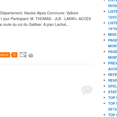
05/03
LIST
Département: Hautes Alpes Commune: Valloire
12/07
: 1 jour Participant: M. THOMAS - JLB - LAKIKI+ ACCES
LIST
a route du col du Galibier. A plan Lachat...
14/10
MISE
PAGE
MON
PAGE
epost
0
MON
PREV
ACCI
REF
RESP
SPE
…
STAT
TOP 
TOP 
29/12
TOP 