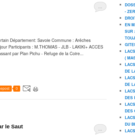
DOSS
…
- ZE
DROI
EN M
SUR 
TOU
rtain Département: Savoie Commune : Arêches
GITE
1 jour Participants : M.THOMAS - JLB - LAKIKI+ ACCES
LACS
passant par Plan Pichu - Refuge de la Coire...
( MA
LACS
DE L
LACS
DE L
epost
0
LACS
DES 
LACS
DES 
LACS
DU B
r le Saut
…
LACS