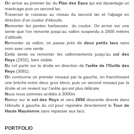
O
n arrive au premier lac du
Plan des Eaux
qui est davantage un
marécage puis un second lac.
T
raverser le ruisseau au niveau du second lac et l’alpage en
direction d'un couloir d'éboulis.
R
emonter les pentes herbeuses du couloir. On arrive sur une
sente que l’on remonte jusqu’au vallon suspendu à 2800 mètres
d’altitude.
R
emonter ce vallon, on passe près de
deux petits lacs
sans
nom avec une sente.
C
ette sente va remonter les vallonnements jusqu’au
col des
Reys
(2932), bien visible.
D
u col partir sur la droite en direction de
l'arête de l'Ouille des
Reys
(3081).
O
n contourne un premier ressaut par la gauche, en franchissant
une brèche entre deux gros blocs, puis un second ressaut par la
droite et on revient sur l’arête qui est plus délicate.
N
ous nous sommes arrêtés à 3000m.
R
etour sur le
col des Reys
et vers
2850
descente directe dans
l'éboulis à gauche du col pour rejoindre directement le
Tour de
Haute Maurienne
sans repasser aux lacs.
PORTFOLIO