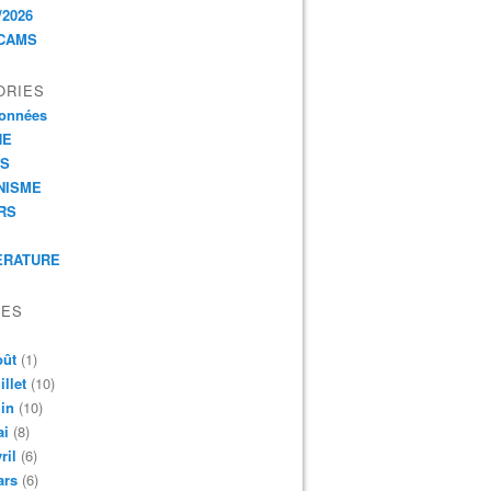
/2026
CAMS
ORIES
onnées
HE
ES
NISME
RS
ERATURE
VES
oût
(1)
illet
(10)
in
(10)
ai
(8)
ril
(6)
ars
(6)