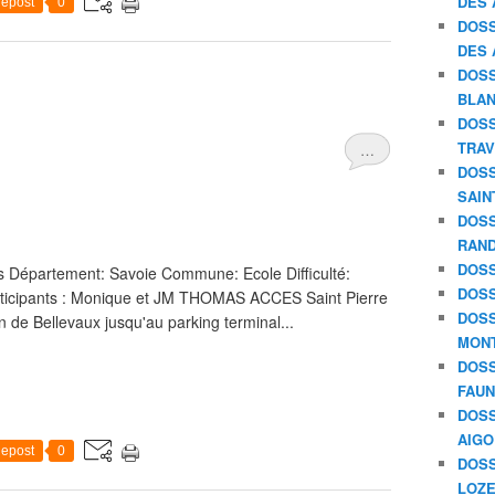
DES 
epost
0
DOSS
DES 
DOSS
BLAN
DOSS
TRAV
…
DOSS
SAIN
DOSS
RAND
DOSS
 Département: Savoie Commune: Ecole Difficulté:
DOSS
 Participants : Monique et JM THOMAS ACCES Saint Pierre
DOSS
on de Bellevaux jusqu'au parking terminal...
MON
DOSS
FAU
DOSS
AIGO
epost
0
DOSS
LOZE