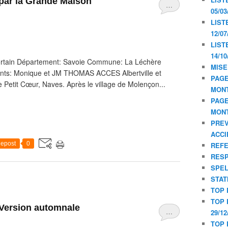
par la Grande Maison
…
05/03
LIST
12/07
LIST
14/10
ortain Département: Savoie Commune: La Léchère
MISE
cipants: Monique et JM THOMAS ACCES Albertville et
PAGE
e Petit Cœur, Naves. Après le village de Molençon...
MON
PAGE
MON
PREV
ACCI
epost
0
REF
RESP
SPE
STAT
TOP 
TOP 
 Version automnale
…
29/12
TOP 