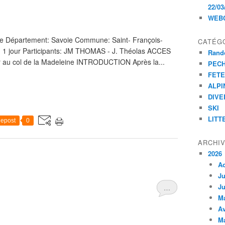
22/03
WEB
e Département: Savoie Commune: Saint- François-
CATÉG
 1 jour Participants: JM THOMAS - J. Théolas ACCES
Rand
 au col de la Madeleine INTRODUCTION Après la...
PEC
FET
ALPI
DIVE
SKI
LITT
epost
0
ARCHI
2026
A
Ju
Ju
…
M
Av
M