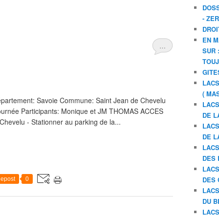
DOSS
- ZE
DROI
EN M
…
SUR 
TOU
GITE
LACS
( MA
épartement: Savoie Commune: Saint Jean de Chevelu
LACS
1/2 journée Participants: Monique et JM THOMAS ACCES
DE L
Chevelu - Stationner au parking de la...
LACS
DE L
LACS
DES 
LACS
DES 
epost
0
LACS
DU B
LACS