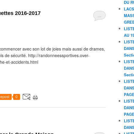
DU R
LACS
ettes 2016-2017
…
MASS
GREE
LIST
AU 19
LIST
DANS 
 commencer avec son lot de joies mais aussi de drames,
Secti
els de sécurité. http://randonneessportives.over-
LIST
he-et-accidents.html
DANS 
Secti
LIST
DANS
PAGE
epost
0
LIST
DANS
PAGE
LIST
DANS
LIST