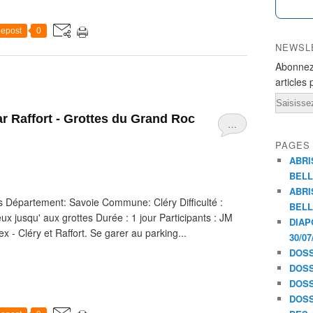
epost
0
NEWSL
Abonnez
articles 
Email
r Raffort - Grottes du Grand Roc
…
PAGES
ABRI
BELL
ABRI
Département: Savoie Commune: Cléry Difficulté :
BELL
reux jusqu' aux grottes Durée : 1 jour Participants : JM
DIAP
 Cléry et Raffort. Se garer au parking...
30/07
DOSS
DOSS
DOSS
DOSS