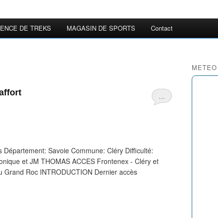
ENCE DE TREKS
MAGASIN DE SPORTS
Contact
METEO
affort
…
 Département: Savoie Commune: Cléry Difficulté:
 Monique et JM THOMAS ACCES Frontenex - Cléry et
al du Grand Roc INTRODUCTION Dernier accès