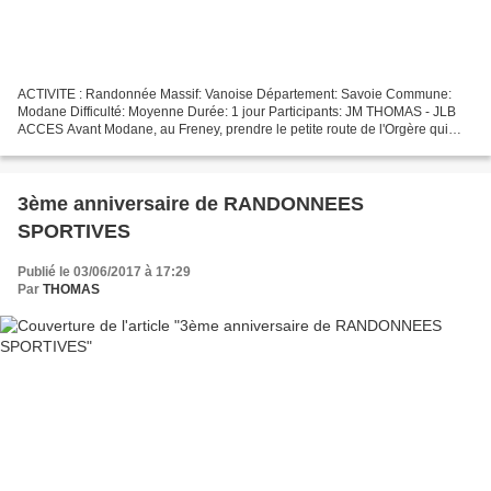
ACTIVITE : Randonnée Massif: Vanoise Département: Savoie Commune:
Modane Difficulté: Moyenne Durée: 1 jour Participants: JM THOMAS - JLB
ACCES Avant Modane, au Freney, prendre le petite route de l'Orgère qui
amène au refuge de l'Orgère (1985m). INTRODUCTION...
3ème anniversaire de RANDONNEES
SPORTIVES
Publié le 03/06/2017 à 17:29
Par
THOMAS