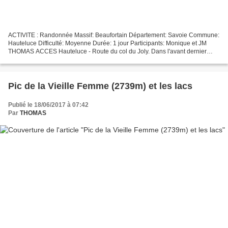
ACTIVITE : Randonnée Massif: Beaufortain Département: Savoie Commune:
Hauteluce Difficulté: Moyenne Durée: 1 jour Participants: Monique et JM
THOMAS ACCES Hauteluce - Route du col du Joly. Dans l'avant dernier
virage avant le col ( lieu dit Les Coudrets...
Pic de la Vieille Femme (2739m) et les lacs
Publié le 18/06/2017 à 07:42
Par
THOMAS