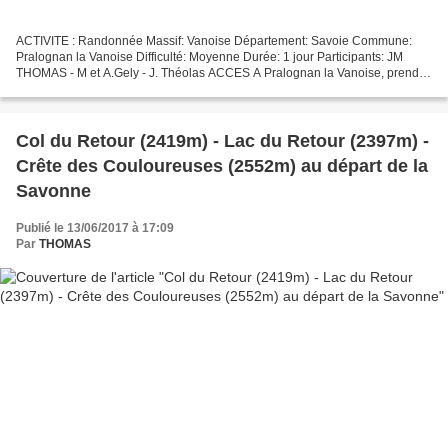
ACTIVITE : Randonnée Massif: Vanoise Département: Savoie Commune:
Pralognan la Vanoise Difficulté: Moyenne Durée: 1 jour Participants: JM
THOMAS - M et A.Gely - J. Théolas ACCES A Pralognan la Vanoise, prendre
la route qui monte au hameau des Prioux....
Col du Retour (2419m) - Lac du Retour (2397m) -
Crête des Couloureuses (2552m) au départ de la
Savonne
Publié le 13/06/2017 à 17:09
Par
THOMAS