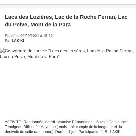
gauche la D226 qui monte à Plan Peisey. Traverser...
Lacs des Lozières, Lac de la Roche Ferran, Lac
du Pelve, Mont de la Para
Publié le 09/09/2021 à 15:32
Par
LAKIKI
ACTIVITE : Randonnée Massif : Vanoise Département : Savoie Commune :
Termignon Difficulté : Moyenne ( mais tenir compte de la longueur et du
dénivelé de cette randonnée). Durée : 1 jour Participants : JLB - LAKIKI