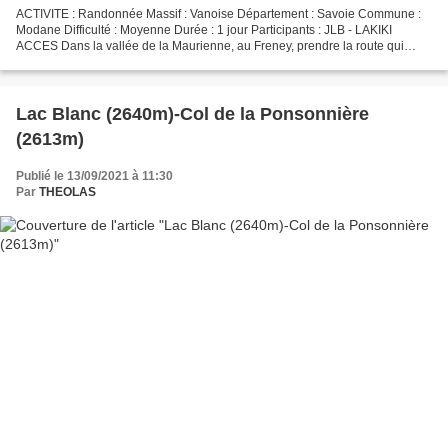
ACTIVITE : Randonnée Massif : Vanoise Département : Savoie Commune :
Modane Difficulté : Moyenne Durée : 1 jour Participants : JLB - LAKIKI
ACCES Dans la vallée de la Maurienne, au Freney, prendre la route qui
monte à Saint André, au Col, et se poursuit...
Lac Blanc (2640m)-Col de la Ponsonnière
(2613m)
Publié le 13/09/2021 à 11:30
Par
THEOLAS