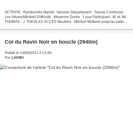
ACTIVITE : Randonnée Massif : Vanoise Département : Savoie Commune :
Les Allues(Méribel) Difficulté : Moyenne Durée : 1 jour Participant : M. et JM
THOMAS - J. THEOLAS ACCES Moutiers - Méribel Mottaret jusqu'au parking
final de Plan Ravet. INTRODUCTION...
Col du Ravin Noir en boucle (2940m)
Publié le 14/09/2021 à 13:09
Par
LAKIKI