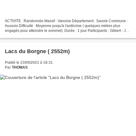
ACTIVITE : Randonnée Massif : Vanoise Département : Savoie Commune :
Aussois Difficulté : Moyenne jusqu'à l'antécime ( quelques mètres plus
engagés pour atteindre le sommet). Durée : 1 jour Participants : Gilbert - JLB
- LAKIKI ACCES Dans la vallée de...
Lacs du Borgne ( 2552m)
Publié le 23/09/2021 à 18:31
Par
THOMAS