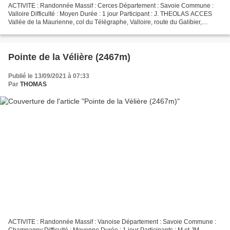
ACTIVITE : Randonnée Massif : Cerces Département : Savoie Commune :
Valloire Difficulté : Moyen Durée : 1 jour Participant : J. THEOLAS ACCES
Vallée de la Maurienne, col du Télégraphe, Valloire, route du Galibier,
parking sur la gauche dans le 1er virage...
Pointe de la Vélière (2467m)
Publié le 13/09/2021 à 07:33
Par
THOMAS
ACTIVITE : Randonnée Massif : Vanoise Département : Savoie Commune :
Champagny Difficulté : Moyenne Durée : 1 jour Participants : M et JM