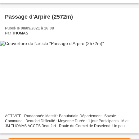
ACCES Dans la vallée de la Maurienne,...
Passage d'Arpire (2572m)
Publié le 08/09/2021 à 16:08
Par
THOMAS
ACTIVITE : Randonnée Massif : Beaufortain Département : Savoie
Commune : Beaufort Difficulté : Moyenne Durée : 1 jour Participants : M et
JM THOMAS ACCES Beaufort - Route du Cormet de Roselend. Un peu
avant ce dernier après l'épingle à cheveux, se garer...