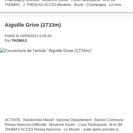
THOMAS - J. THEOLAS ACCES Moutiers - Bozel - Champagny - Le bois
Dessous et son parking INTRODUCTION Une petite pointe...
Aiguille Grive (2733m)
Publié le 10/09/2021 à 09:44
Par
THOMAS
ACTIVITE : Randonnée Massif : Vanoise Département : Savoie Commune :
Peisey-Nancroix Difficulté : Moyenne Durée : 1 jour Participants : M et JM
THOMAS ACCES Peisey-Nancroix - Le Moulin - Juste après prendre à