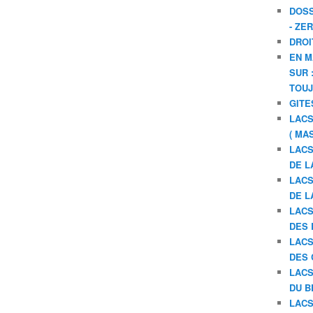
DOSS
- ZE
DROI
EN M
SUR 
TOU
GITE
LACS
( MA
LACS
DE L
LACS
DE L
LACS
DES 
LACS
DES 
LACS
DU B
LACS