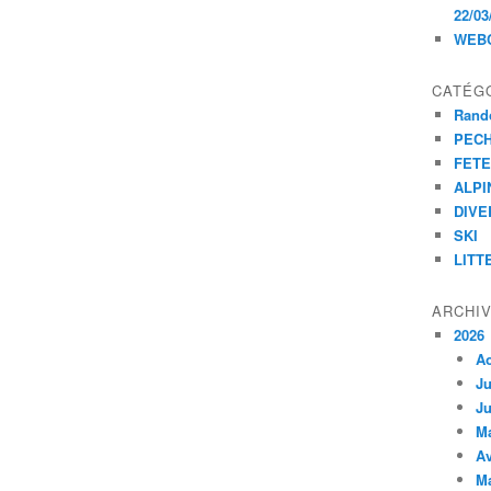
22/03
WEB
CATÉG
Rand
PEC
FET
ALPI
DIVE
SKI
LITT
ARCHI
2026
A
Ju
Ju
M
Av
M