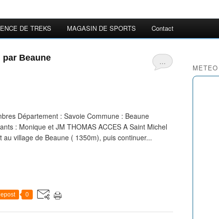
ENCE DE TREKS
MAGASIN DE SPORTS
Contact
m par Beaune
…
METEO
mbres Département : Savoie Commune : Beaune
ticipants : Monique et JM THOMAS ACCES A Saint Michel
 au village de Beaune ( 1350m), puis continuer...
epost
0