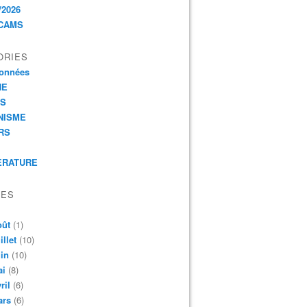
/2026
CAMS
ORIES
onnées
HE
ES
NISME
RS
ERATURE
VES
oût
(1)
illet
(10)
in
(10)
ai
(8)
ril
(6)
ars
(6)