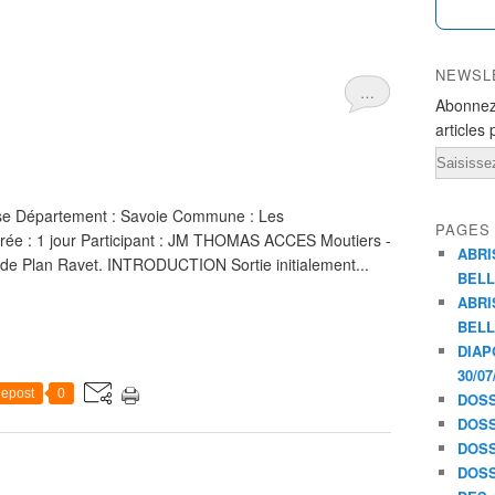
NEWSL
…
Abonnez
articles 
Email
se Département : Savoie Commune : Les
PAGES
Durée : 1 jour Participant : JM THOMAS ACCES Moutiers -
ABRI
l de Plan Ravet. INTRODUCTION Sortie initialement...
BELL
ABRI
BELL
DIAP
30/07
epost
0
DOSS
DOSS
DOSS
DOSS