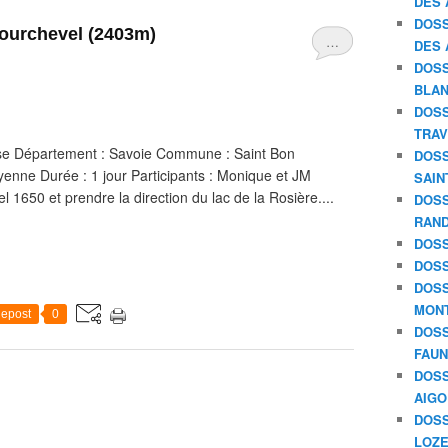
DES 
DOSS
Courchevel (2403m)
…
DES 
DOSS
BLAN
DOSS
TRAV
se Département : Savoie Commune : Saint Bon
DOSS
oyenne Durée : 1 jour Participants : Monique et JM
SAIN
50 et prendre la direction du lac de la Rosière....
DOSS
RAND
DOSS
DOSS
DOSS
MON
epost
0
DOSS
FAU
DOSS
AIGO
DOSS
LOZE